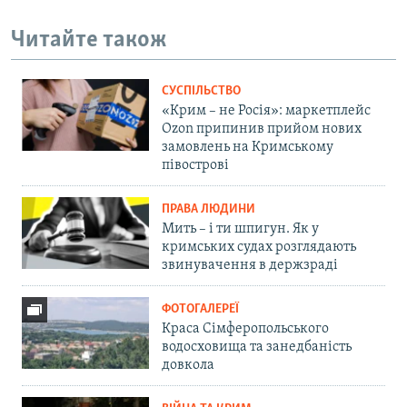
Читайте також
СУСПІЛЬСТВО
«Крим – не Росія»: маркетплейс
Ozon припинив прийом нових
замовлень на Кримському
півострові
ПРАВА ЛЮДИНИ
Мить – і ти шпигун. Як у
кримських судах розглядають
звинувачення в держзраді
ФОТОГАЛЕРЕЇ
Краса Сімферопольського
водосховища та занедбаність
довкола