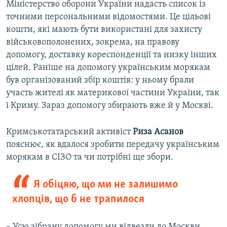
Міністерство оборони України надасть список із
точними персональними відомостями. Це цільові
кошти, які мають бути використані для захисту
військовополонених, зокрема, на правову
допомогу, доставку кореспонденції та низку інших
цілей. Раніше на допомогу українським морякам
був організований збір коштів: у ньому брали
участь жителі як материкової частини України, так
і Криму. Зараз допомогу збирають вже й у Москві.​
Кримськотатарський активіст
Риза Асанов
пояснює, як вдалося зробити передачу українським
морякам в СІЗО та чи потрібні ще збори.
Я обіцяю, що ми не залишимо
хлопців, що б не трапилося
– Усю зібрану допомогу ми відвезли до Москви,