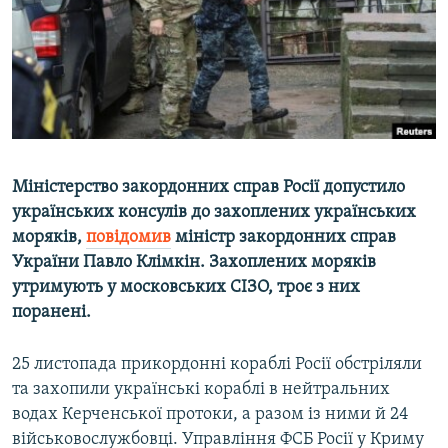
ВІДЕОУРОКИ «ELIFBE»
Русский
СВІДЧЕННЯ ОКУПАЦІЇ
Qırımtatar
УКРАЇНСЬКА ПРОБЛЕМА КРИМУ
ДОЛУЧАЙСЯ!
ІНФОГРАФІКА
Міністерство закордонних справ Росії допустило
українських консулів до захоплених українських
Усі сайти RFE/RL
моряків,
повідомив
міністр закордонних справ
України Павло Клімкін. Захоплених моряків
утримують у московських СІЗО, троє з них
поранені.
25 листопада прикордонні кораблі Росії обстріляли
та захопили українські кораблі в нейтральних
водах Керченської протоки, а разом із ними й 24
військовослужбовці. Управління ФСБ Росії у Криму