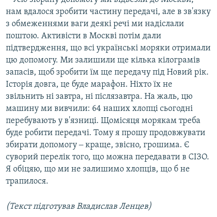
нам вдалося зробити частину передачі, але в зв'язку
з обмеженнями ваги деякі речі ми надіслали
поштою. Активісти в Москві потім дали
підтвердження, що всі українські моряки отримали
цю допомогу. Ми залишили ще кілька кілограмів
запасів, щоб зробити їм ще передачу під Новий рік.
Історія довга, це буде марафон. Ніхто їх не
звільнить ні завтра, ні післязавтра. На жаль, цю
машину ми вивчили: 64 наших хлопці сьогодні
перебувають у в'язниці. Щомісяця морякам треба
буде робити передачі. Тому я прошу продовжувати
збирати допомогу ‒ краще, звісно, грошима. Є
суворий перелік того, що можна передавати в СІЗО.
Я обіцяю, що ми не залишимо хлопців, що б не
трапилося.
(Текст підготував Владислав Ленцев)