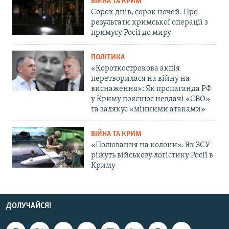
ВІЙНА ТА КРИМ
Сорок днів, сорок ночей. Про
результати кримської операції з
примусу Росії до миру
ПОЛІТИКА
«Короткострокова акція
перетворилася на війну на
виснаження»: Як пропаганда РФ
у Криму пояснює невдачі «СВО»
та залякує «мінними атаками»
ВІЙНА ТА КРИМ
«Полювання на колони». Як ЗСУ
ріжуть військову логістику Росії в
Криму
ДОЛУЧАЙСЯ!