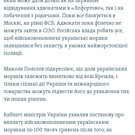
який може дати дозвіл як на первинне
відвідування адвокатами в «Лефортово», так і на
побачення з родичами. Поки все блокується в
Москві, на рівні ФСБ. Адвокати поки фізично не
можуть зайти в СІЗО. Російська влада робить усе,
щоб військовополонені українські моряки
залишалися без захисту, в умовах найжорстокішої
ізоляції.
Микола Полозов підкреслює, що доля українських
моряків залежить винятково від волі Кремля, і
тільки спільні дії України та міжнародного
товариства можуть підвести його до ухвалення тих
чи інших рішень.
Кабінет міністрів України ухвалив постанову про
виплату військовополоненим українським
морякам по 100 тисяч гривень після того, як