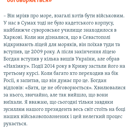
обговорюється»
– Він мріяв про море, взагалі хотів бути військовим.
У нас в Сумах тоді не було кадетського корпусу,
найближче суворовське училище знаходилося в
Харкові. Коли ми дізналися, що в Севастополі
відкривають ліцей для моряків, він поїхав туди та
вступив, це 2009 року. А після закінчення ліцею
Богдан вступив у кілька вишів України, але обрав
«Нахімку». Події 2014 року в Криму застали його на
третьому курсі. Коли багато хто переходив на бік
Росії, я запитав, що він думає про це. Богдан
відповів: «Батя, це не обговорюється». Хвилювалися
за нього, звичайно, але так вийшло, що вони
виїхали. Я вважаю, що сьогодні тільки завдяки
зусиллям нашого президента весь світ стоїть на боці
наших військовополонених і цей нелегкий процес
рухається.