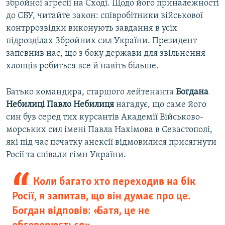
збройної агресії на Сході. Щодо його приналежності
до СБУ, читайте закон: співробітники військової
контррозвідки виконують завдання в усіх
підрозділах Збройних сил України. Президент
запевнив нас, що з боку держави для звільнення
хлопців робиться все й навіть більше.
Батько командира, старшого лейтенанта
Богдана
Небилиці Павло Небилиця
нагадує, що саме його
син був серед тих курсантів Академії Військово-
морських сил імені Павла Нахімова в Севастополі,
які під час початку анексії відмовилися присягнути
Росії та співали гімн України.
Коли багато хто переходив на бік
Росії, я запитав, що він думає про це.
Богдан відповів: «Батя, це не