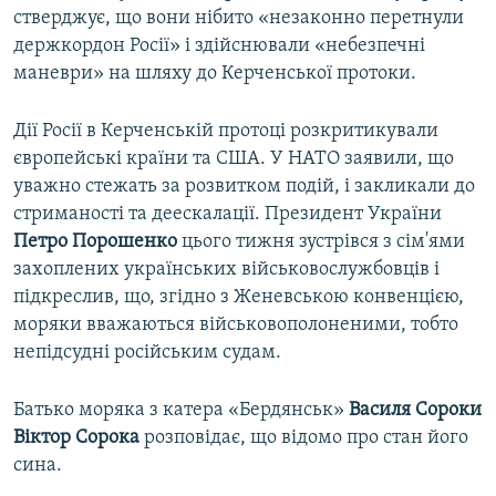
стверджує, що вони нібито «незаконно перетнули
держкордон Росії» і здійснювали «небезпечні
маневри» на шляху до Керченської протоки.
Дії Росії в Керченській протоці розкритикували
європейські країни та США. У НАТО заявили, що
уважно стежать за розвитком подій, і закликали до
стриманості та деескалації. Президент України
Петро Порошенко
цього тижня зустрівся з сім'ями
захоплених українських військовослужбовців і
підкреслив, що, згідно з Женевською конвенцією,
моряки вважаються військовополоненими, тобто
непідсудні російським судам.
Батько моряка з катера «Бердянськ»
Василя Сороки
Віктор Сорока
розповідає, що відомо про стан його
сина.