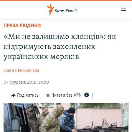
Доступність
посилання
Перейти
ПРАВА ЛЮДИНИ
до
НОВИНИ
«Ми не залишимо хлопців»: як
основного
ВОДА.КРИМ
матеріалу
підтримують захоплених
ВІДЕО ТА ФОТО
Перейти
українських моряків
до
ПОЛІТИКА
основної
Олена Ремовська
БЛОГИ
навігації
Перейти
07 грудень 2018, 14:30
ПОГЛЯД
до
ІНТЕРВ'Ю
Поділитись
Читати без VPN
пошуку
ВСЕ ЗА ДЕНЬ
СПЕЦПРОЕКТИ
ЯК ОБІЙТИ БЛОКУВАННЯ
ДЕПОРТАЦІЯ