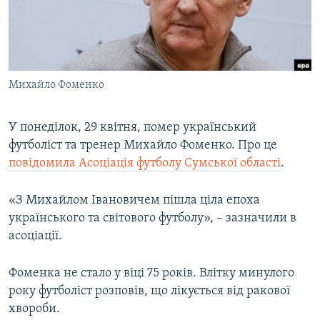
ВІДЕОУРОКИ «ELIFBE»
Русский
СВІДЧЕННЯ ОКУПАЦІЇ
Qırımtatar
УКРАЇНСЬКА ПРОБЛЕМА КРИМУ
Михайло Фоменко
ДОЛУЧАЙСЯ!
ІНФОГРАФІКА
У понеділок, 29 квітня, помер український
футболіст та тренер Михайло Фоменко. Про це
Усі сайти RFE/RL
повідомила Асоціація футболу Сумської області
.
«З Михайлом Івановичем пішла ціла епоха
українського та світового футболу», – зазначили в
асоціації.
Фоменка не стало у віці 75 років. Влітку минулого
року футболіст розповів, що лікується від ракової
хвороби.