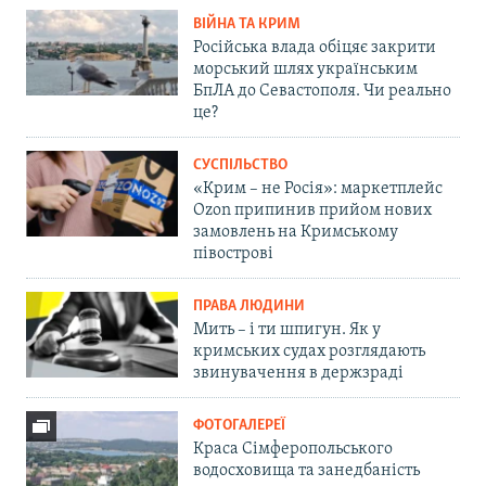
ВІЙНА ТА КРИМ
Російська влада обіцяє закрити
морський шлях українським
БпЛА до Севастополя. Чи реально
це?
СУСПІЛЬСТВО
«Крим – не Росія»: маркетплейс
Ozon припинив прийом нових
замовлень на Кримському
півострові
ПРАВА ЛЮДИНИ
Мить – і ти шпигун. Як у
кримських судах розглядають
звинувачення в держзраді
ФОТОГАЛЕРЕЇ
Краса Сімферопольського
водосховища та занедбаність