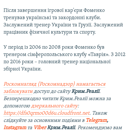
Після завершення ігрової кар'єри Фоменко
тренував українські та закордонні клуби.
Заслужений тренер України та Грузії. Заслужений
працівник фізичної культури та спорту.
У період із 2006 по 2008 роки Фоменко був
тренером сімферопольського клубу «Таврія». З 2012
по 2016 роки – головний тренер національної
збірної України.
Роскомнагляд (Роскомнадзор) намагається
заблокувати
доступ до сайту
Крим.Реалії
.
Безперешкодно читати Крим.Реалії можна за
допомогою
дзеркального сайту
:
https://dfs0qrmo00d6u.cloudfront.net
. Також
слідкуйте за основними подіями в
Telegram
,
Instagram
та
Viber
Крим.Реалії
. Рекомендуємо вам