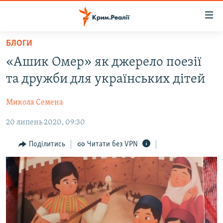
Доступність
посилання
Перейти
БЛОГИ
до
НОВИНИ
«Ашик Омер» як джерело поезії
основного
ВОДА.КРИМ
матеріалу
та дружби для українських дітей
ВІДЕО ТА ФОТО
Перейти
до
Микола Семена
ПОЛІТИКА
основної
20 липень 2020, 09:30
БЛОГИ
навігації
Перейти
ПОГЛЯД
Поділитись
Читати без VPN
до
ІНТЕРВ'Ю
пошуку
ВСЕ ЗА ДЕНЬ
СПЕЦПРОЕКТИ
ЯК ОБІЙТИ БЛОКУВАННЯ
ДЕПОРТАЦІЯ