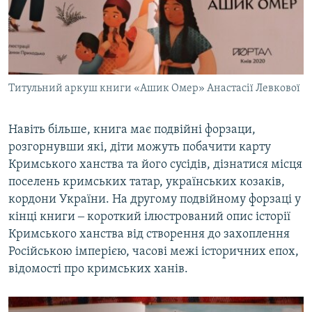
Титульний аркуш книги «Ашик Омер» Анастасії Левкової
Навіть більше, книга має подвійні форзаци,
розгорнувши які, діти можуть побачити карту
Кримського ханства та його сусідів, дізнатися місця
поселень кримських татар, українських козаків,
кордони України. На другому подвійному форзаці у
кінці книги ‒ короткий ілюстрований опис історії
Кримського ханства від створення до захоплення
Російською імперією, часові межі історичних епох,
відомості про кримських ханів.