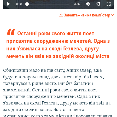
0:00
3:36
Завантажити на комп'ютер
Останні роки свого життя поет
присвятив спорудженню мечетей. Одна з
них з'явилася на сході Гезлева, другу
мечеть він звів на західній околиці міста
Обійшовши мало не пів світу, Ашик Омер, вже
будучи автором понад двох тисяч віршів і поем,
повернувся в рідне місто. Він був багатий і
знаменитий. Останні роки свого життя поет
присвятив спорудженню мечетей. Одна з них
з'явилася на сході Гезлева, другу мечеть він звів на
західній околиці міста. Біля стін цього
мусульманського храму містяни і поховали співака.