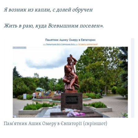
Я возник из капли, с долей обручен
Жить в раю, куда Всевышним поселен».
Пам'ятник Ашик Омеру в Євпаторії (скріншот)