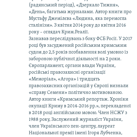
(радянський період), «Дзеркало Тижня»,
«День», багатьма журналами. Автор книги про
Мустафу Джемілєва «Людина, яка перемогла
сталінізм». З квітня 2014 року до квітня 2016
року – оглядач Крим.Реалії.
Зазнавав переслідувань з боку ФСБ Росії. У 2017
році був засуджений російським кримським
судом до 2,5 років позбавлення волі умовно із
забороною публічної діяльності на 2 роки.
Європарламент, органи влади України,
російські правозахисні організації
«Меморіал», «Агора» і тридцять
правозахисних організацій у Європі визнали
«справу Семени» політично мотивованою.
Автор книги «Кримський репортаж. Хроніки
окупації Криму в 2014-2016 рр.», перекладеної
в 2018 році англійською мовою. Член НСЖУ з
1988 року, Заслужений журналіст України,
член Українського пен-центру, лауреат
Національної премії імені Ігоря Лубченка,