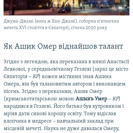
Джума-Джамі (вона ж Хан-Джамі), соборна п'ятнична
мечеть XVI століття в Євпаторії, січень 2020 року
Як Ашик Омер віднайшов талант
Згідно з легендою, яка переказана в книзі Анастасії
Левкової, у середньовічному Гезлеві (зараз це місто
Євпаторія ‒
КР
) кожен містянин знав Ашика
Омера, він був талановитим автором і виконавцем
пісень. Згідно з переказами, Ашик Омер
(кримськотатарською мовою
Ашыкъ Умер
‒
КР
)
народився в Гезлеві. Його батько був хутровиком і
мріяв дати синові хорошу освіту. Тому відіслав
хлопчика в медресе ‒ навчальний заклад при
місцевій мечеті. Наука не дуже давалася Омеру,