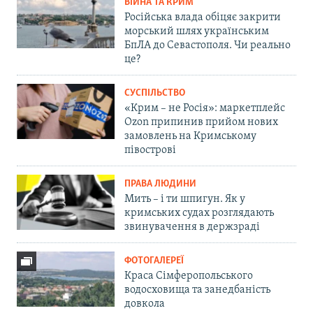
ВІЙНА ТА КРИМ
Російська влада обіцяє закрити
морський шлях українським
БпЛА до Севастополя. Чи реально
це?
СУСПІЛЬСТВО
«Крим – не Росія»: маркетплейс
Ozon припинив прийом нових
замовлень на Кримському
півострові
ПРАВА ЛЮДИНИ
Мить – і ти шпигун. Як у
кримських судах розглядають
звинувачення в держзраді
ФОТОГАЛЕРЕЇ
Краса Сімферопольського
водосховища та занедбаність
довкола