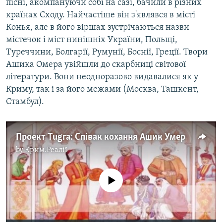
пісні, акомпануючи собі на сазі, бачили в різних
країнах Сходу. Найчастіше він з'являвся в місті
Конья, але в його віршах зустрічаються назви
містечок і міст нинішніх України, Польщі,
Туреччини, Болгарії, Румунії, Боснії, Греції. Твори
Ашика Омера увійшли до скарбниці світової
літератури. Вони неодноразово видавалися як у
Криму, так і за його межами (Москва, Ташкент,
Стамбул).
Проект Tugra: Співак кохання Ашик Умер
by
Крим.Реалії
No media source currently available