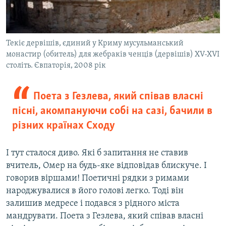
Текіє дервішів, єдиний у Криму мусульманський
монастир (обитель) для жебраків ченців (дервішів) XV-XVI
століть. Євпаторія, 2008 рік
Поета з Гезлева, який співав власні
пісні, акомпануючи собі на сазі, бачили в
різних країнах Сходу
І тут сталося диво. Які б запитання не ставив
вчитель, Омер на будь-яке відповідав блискуче. І
говорив віршами! Поетичні рядки з римами
народжувалися в його голові легко. Тоді він
залишив медресе і подався з рідного міста
мандрувати. Поета з Гезлева, який співав власні