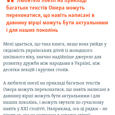
Любителі поезії на прикладі
багатьох текстів Омера можуть
переконатися, що навіть написані в
давнину вірші можуть бути актуальними
і для наших поколінь
Мені здається, що така книга, якщо вона увійде у
свідомість українських дітей із молодшого
шкільного віку, значно надійніше джерело для
розвитку дружби між народами в Україні, ніж
десятки лекцій і круглих столів.
А любителі поезії на прикладі багатьох текстів
Омера можуть переконатися, що навіть написані в
давнину вірші можуть бути актуальними і для
наших поколінь, і можуть звучати по сучасному
навіть у ХХI столітті. Наприклад, ось ці рядки ‒ не