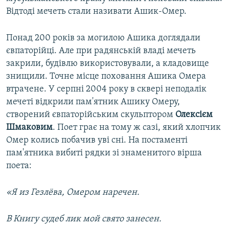
Відтоді мечеть стали називати Ашик-Омер.
Понад 200 років за могилою Ашика доглядали
євпаторійці. Але при радянській владі мечеть
закрили, будівлю використовували, а кладовище
знищили. Точне місце поховання Ашика Омера
втрачене. У серпні 2004 року в сквері неподалік
мечеті відкрили пам'ятник Ашику Омеру,
створений євпаторійським скульптором
Олексієм
Шмаковим
. Поет грає на тому ж сазі, який хлопчик
Омер колись побачив уві сні. На постаменті
пам'ятника вибиті рядки зі знаменитого вірша
поета:
«Я из Гезлёва, Омером наречен.
В Книгу судеб лик мой свято занесен.