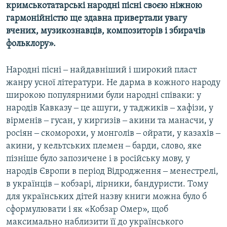
кримськотатарські народні пісні своєю ніжною
гармонійністю ще здавна привертали увагу
вчених, музикознавців, композиторів і збирачів
фольклору».
Народні пісні ‒ найдавніший і широкий пласт
жанру усної літератури. Не дарма в кожного народу
широкою популярними були народні співаки: у
народів Кавказу ‒ це ашуги, у таджиків ‒ хафізи, у
вірменів ‒ гусан, у киргизів ‒ акини та манасчи, у
росіян ‒ скоморохи, у монголів ‒ ойрати, у казахів ‒
акини, у кельтських племен ‒ барди, слово, яке
пізніше було запозичене і в російську мову, у
народів Європи в період Відродження ‒ менестрелі,
в українців ‒ кобзарі, лірники, бандуристи. Тому
для українських дітей назву книги можна було б
сформулювати і як «Кобзар Омер», щоб
максимально наблизити її до українського