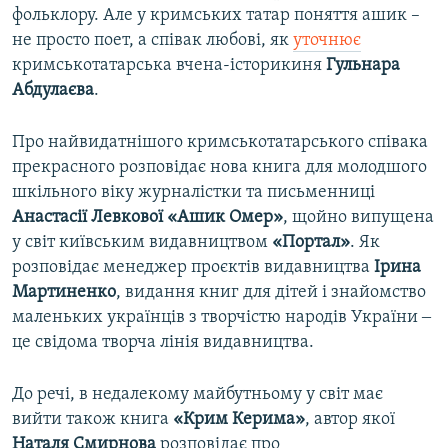
фольклору. Але у кримських татар поняття ашик –
не просто поет, а співак любові, як
уточнює
кримськотатарська вчена-історикиня
Гульнара
Абдулаєва
.
Про найвидатнішого кримськотатарського співака
прекрасного розповідає нова книга для молодшого
шкільного віку журналістки та письменниці
Анастасії Левкової
«Ашик Омер»
, щойно випущена
у світ київським видавництвом
«Портал»
. Як
розповідає менеджер проєктів видавництва
Ірина
Мартиненко
, видання книг для дітей і знайомство
маленьких українців з творчістю народів України ‒
це свідома творча лінія видавництва.
До речі, в недалекому майбутньому у світ має
вийти також книга
«Крим Керима»
, автор якої
Наталя Смирнова
розповідає про