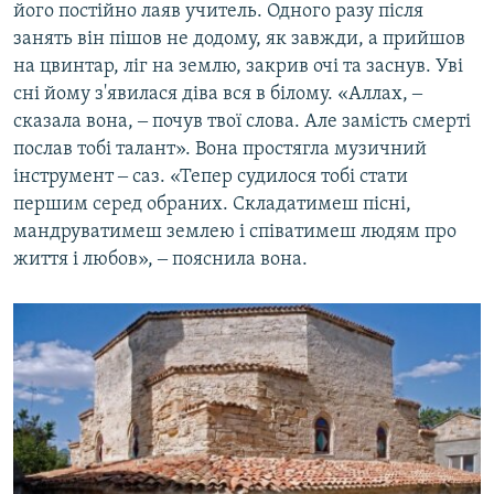
його постійно лаяв учитель. Одного разу після
занять він пішов не додому, як завжди, а прийшов
на цвинтар, ліг на землю, закрив очі та заснув. Уві
сні йому з'явилася діва вся в білому. «Аллах, ‒
сказала вона, ‒ почув твої слова. Але замість смерті
послав тобі талант». Вона простягла музичний
інструмент ‒ саз. «Тепер судилося тобі стати
першим серед обраних. Складатимеш пісні,
мандруватимеш землею і співатимеш людям про
життя і любов», ‒ пояснила вона.