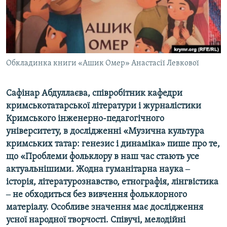
ВІДЕОУРОКИ «ELIFBE»
Русский
СВІДЧЕННЯ ОКУПАЦІЇ
Qırımtatar
УКРАЇНСЬКА ПРОБЛЕМА КРИМУ
ДОЛУЧАЙСЯ!
Обкладинка книги «Ашик Омер» Анастасії Левкової
ІНФОГРАФІКА
Сафінар Абдуллаєва, співробітник кафедри
кримськотатарської літератури і журналістики
Усі сайти RFE/RL
Кримського інженерно-педагогічного
університету, в дослідженні «Музична культура
кримських татар: генезис і динаміка» пише про те,
що «Проблеми фольклору в наш час стають усе
актуальнішими. Жодна гуманітарна наука ‒
історія, літературознавство, етнографія, лінгвістика
‒ не обходиться без вивчення фольклорного
матеріалу. Особливе значення має дослідження
усної народної творчості. Співучі, мелодійні