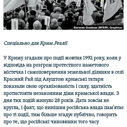
ВІДЕОУРОКИ «ELIFBE»
Русский
СВІДЧЕННЯ ОКУПАЦІЇ
Qırımtatar
УКРАЇНСЬКА ПРОБЛЕМА КРИМУ
ДОЛУЧАЙСЯ!
ІНФОГРАФІКА
Спеціально для Крим.Реалії
У Криму згадали про події жовтня 1992 року, коли у
Усі сайти RFE/RL
відповідь на розгром протестного наметового
містечка і самоповернення земельної ділянки в селі
Красний Рай під Алуштою кримські татари
показали свою організованість і силу, здатність
протистояти незаконним діям кримської влади. З
дня тих подій минуло 28 років. Дата зовсім не
кругла, і факт, що нинішня російська влада пам'ятає
про ті події, тим більше згадує публічно, говорить
про те, що російські чиновники того часу