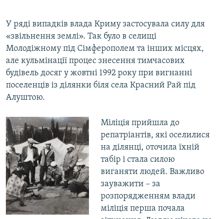
У ряді випадків влада Криму застосувала силу для
«звільнення землі». Так було в селищі
Молодіжному під Сімферополем та інших місцях,
але кульмінації процес знесення тимчасових
будівель досяг у жовтні 1992 року при вигнанні
поселенців із ділянки біля села Красний Рай під
Алуштою.
Міліція прийшла до
репатріантів, які оселилися
на ділянці, оточила їхній
табір і стала силою
виганяти людей. Важливо
зауважити – за
розпорядженням влади
міліція перша почала