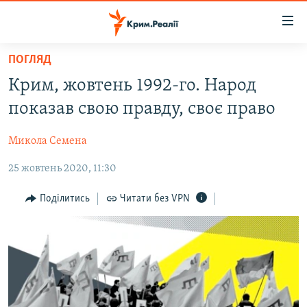
Доступність
посилання
Перейти
ПОГЛЯД
до
НОВИНИ
Крим, жовтень 1992-го. Народ
основного
ВОДА.КРИМ
матеріалу
показав свою правду, своє право
ВІДЕО ТА ФОТО
Перейти
до
Микола Семена
ПОЛІТИКА
основної
25 жовтень 2020, 11:30
БЛОГИ
навігації
Перейти
ПОГЛЯД
Поділитись
Читати без VPN
до
ІНТЕРВ'Ю
пошуку
ВСЕ ЗА ДЕНЬ
СПЕЦПРОЕКТИ
ЯК ОБІЙТИ БЛОКУВАННЯ
ДЕПОРТАЦІЯ