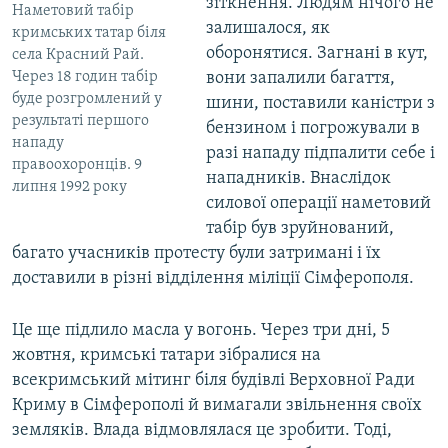
зіткнення. Людям нічого не
Наметовий табір
залишалося, як
кримських татар біля
оборонятися. Загнані в кут,
села Красний Рай.
вони запалили багаття,
Через 18 годин табір
буде розгромлений у
шини, поставили каністри з
результаті першого
бензином і погрожували в
нападу
разі нападу підпалити себе і
правоохоронців. 9
нападників. Внаслідок
липня 1992 року
силової операції наметовий
табір був зруйнований,
багато учасників протесту були затримані і їх
доставили в різні відділення міліції Сімферополя.
Це ще підлило масла у вогонь. Через три дні, 5
жовтня, кримські татари зібралися на
всекримський мітинг біля будівлі Верховної Ради
Криму в Сімферополі й вимагали звільнення своїх
земляків. Влада відмовлялася це зробити. Тоді,