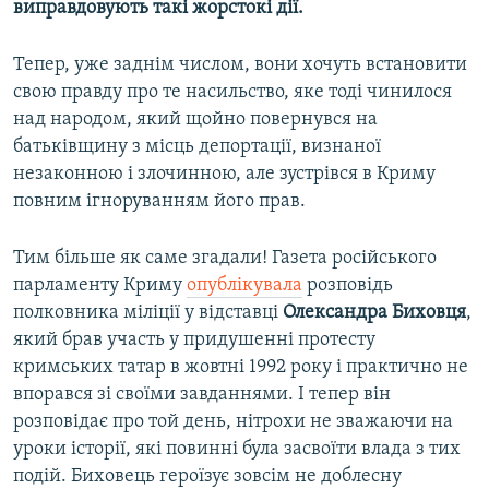
виправдовують такі жорстокі дії.
Тепер, уже заднім числом, вони хочуть встановити
свою правду про те насильство, яке тоді чинилося
над народом, який щойно повернувся на
батьківщину з місць депортації, визнаної
незаконною і злочинною, але зустрівся в Криму
повним ігноруванням його прав.
Тим більше як саме згадали! Газета російського
парламенту Криму
опублікувала
розповідь
полковника міліції у відставці
Олександра Биховця
,
який брав участь у придушенні протесту
кримських татар в жовтні 1992 року і практично не
впорався зі своїми завданнями. І тепер він
розповідає про той день, нітрохи не зважаючи на
уроки історії, які повинні була засвоїти влада з тих
подій. Биховець героїзує зовсім не доблесну