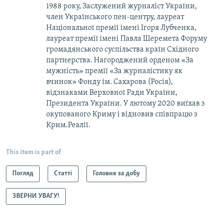
1988 року, Заслужений журналіст України,
член Українського пен-центру, лауреат
Національної премії імені Ігоря Лубченка,
лауреат премії імені Павла Шеремета Форуму
громадянського суспільства країн Східного
партнерства. Нагороджений орденом «За
мужність» премії «За журналістику як
вчинок» Фонду ім. Сахарова (Росія),
відзнаками Верховної Ради України,
Президента України. У лютому 2020 виїхав з
окупованого Криму і відновив співпрацю з
Крим.Реалії.
This item is part of
Погляд
Статті
Головне за добу
ЗВЕРНИ УВАГУ!