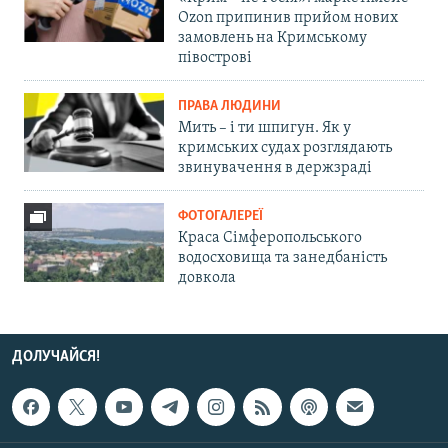
Ozon припинив прийом нових
замовлень на Кримському
півострові
ПРАВА ЛЮДИНИ
Мить – і ти шпигун. Як у
кримських судах розглядають
звинувачення в держзраді
ФОТОГАЛЕРЕЇ
Краса Сімферопольського
водосховища та занедбаність
довкола
ДОЛУЧАЙСЯ!