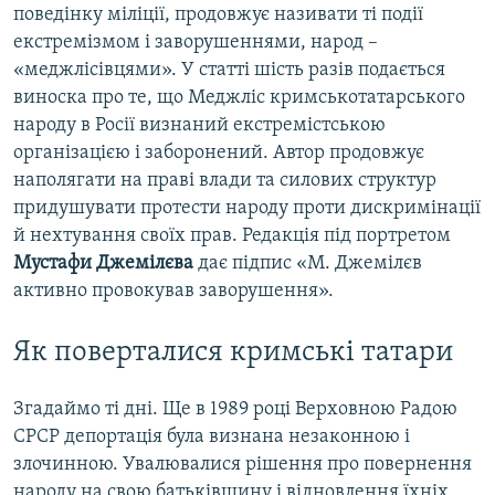
поведінку міліції, продовжує називати ті події
екстремізмом і заворушеннями, народ –
«меджлісівцями». У статті шість разів подається
виноска про те, що Меджліс кримськотатарського
народу в Росії визнаний екстремістською
організацією і заборонений. Автор продовжує
наполягати на праві влади та силових структур
придушувати протести народу проти дискримінації
й нехтування своїх прав. Редакція під портретом
Мустафи Джемілєва
дає підпис «М. Джемілєв
активно провокував заворушення».
Як поверталися кримські татари
Згадаймо ті дні. Ще в 1989 році Верховною Радою
СРСР депортація була визнана незаконною і
злочинною. Увалювалися рішення про повернення
народу на свою батьківщину і відновлення їхніх