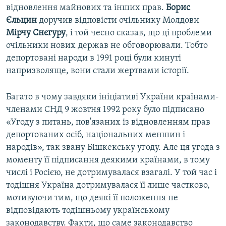
відновлення майнових та інших прав.
Борис
Єльцин
доручив відповісти очільнику Молдови
Мірчу Снєгуру
, і той чесно сказав, що ці проблеми
очільники нових держав не обговорювали. Тобто
депортовані народи в 1991 році були кинуті
напризволяще, вони стали жертвами історії.
Багато в чому завдяки ініціативі України країнами-
членами СНД 9 жовтня 1992 року було підписано
«Угоду з питань, пов'язаних із відновленням прав
депортованих осіб, національних меншин і
народів», так звану Бішкекську угоду. Але ця угода з
моменту її підписання деякими країнами, в тому
числі і Росією, не дотримувалася взагалі. У той час і
тодішня Україна дотримувалася її лише частково,
мотивуючи тим, що деякі її положення не
відповідають тодішньому українському
законодавству. Факти, що саме законодавство