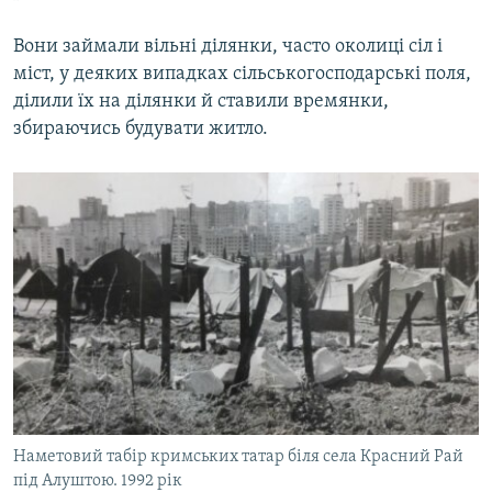
Вони займали вільні ділянки, часто околиці сіл і
міст, у деяких випадках сільськогосподарські поля,
ділили їх на ділянки й ставили времянки,
збираючись будувати житло.
Наметовий табір кримських татар біля села Красний Рай
під Алуштою. 1992 рік