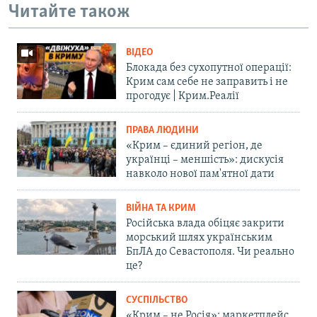
Читайте також
ВІДЕО
Блокада без сухопутної операції:
Крим сам себе не заправить і не
прогодує | Крим.Реалії
ПРАВА ЛЮДИНИ
«Крим – єдиний регіон, де
українці – меншість»: дискусія
навколо нової пам'ятної дати
ВІЙНА ТА КРИМ
Російська влада обіцяє закрити
морський шлях українським
БпЛА до Севастополя. Чи реально
це?
СУСПІЛЬСТВО
«Крим – не Росія»: маркетплейс