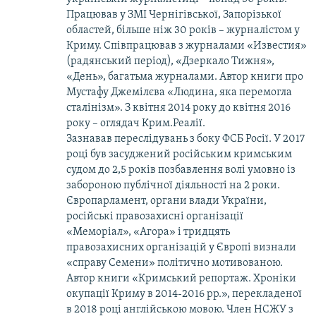
Працював у ЗМІ Чернігівської, Запорізької
областей, більше ніж 30 років – журналістом у
Криму. Співпрацював з журналами «Известия»
(радянський період), «Дзеркало Тижня»,
«День», багатьма журналами. Автор книги про
Мустафу Джемілєва «Людина, яка перемогла
сталінізм». З квітня 2014 року до квітня 2016
року – оглядач Крим.Реалії.
Зазнавав переслідувань з боку ФСБ Росії. У 2017
році був засуджений російським кримським
судом до 2,5 років позбавлення волі умовно із
забороною публічної діяльності на 2 роки.
Європарламент, органи влади України,
російські правозахисні організації
«Меморіал», «Агора» і тридцять
правозахисних організацій у Європі визнали
«справу Семени» політично мотивованою.
Автор книги «Кримський репортаж. Хроніки
окупації Криму в 2014-2016 рр.», перекладеної
в 2018 році англійською мовою. Член НСЖУ з