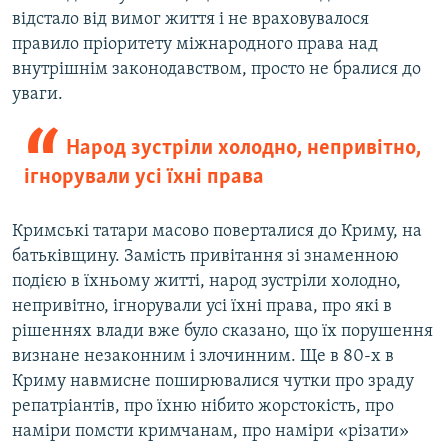
відстало від вимог життя і не враховувалося
правило пріоритету міжнародного права над
внутрішнім законодавством, просто не бралися до
уваги.
Народ зустріли холодно, непривітно,
ігнорували усі їхні права
Кримські татари масово поверталися до Криму, на
батьківщину. Замість привітання зі знаменною
подією в їхньому житті, народ зустріли холодно,
непривітно, ігнорували усі їхні права, про які в
рішеннях влади вже було сказано, що їх порушення
визнане незаконним і злочинним. Ще в 80-х в
Криму навмисне поширювалися чутки про зраду
репатріантів, про їхню нібито жорстокість, про
наміри помсти кримчанам, про наміри «різати»