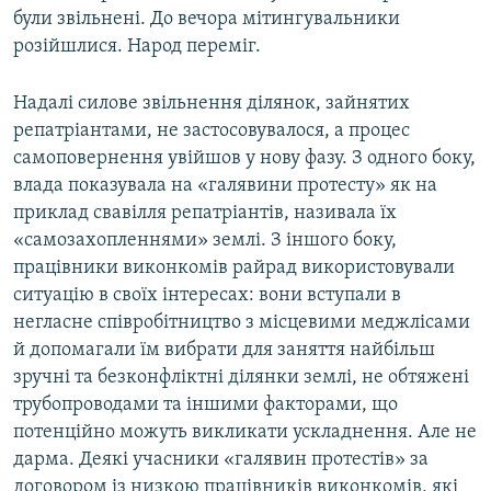
були звільнені. До вечора мітингувальники
розійшлися. Народ переміг.
Надалі силове звільнення ділянок, зайнятих
репатріантами, не застосовувалося, а процес
самоповернення увійшов у нову фазу. З одного боку,
влада показувала на «галявини протесту» як на
приклад свавілля репатріантів, називала їх
«самозахопленнями» землі. З іншого боку,
працівники виконкомів райрад використовували
ситуацію в своїх інтересах: вони вступали в
негласне співробітництво з місцевими меджлісами
й допомагали їм вибрати для заняття найбільш
зручні та безконфліктні ділянки землі, не обтяжені
трубопроводами та іншими факторами, що
потенційно можуть викликати ускладнення. Але не
дарма. Деякі учасники «галявин протестів» за
договором із низкою працівників виконкомів, які