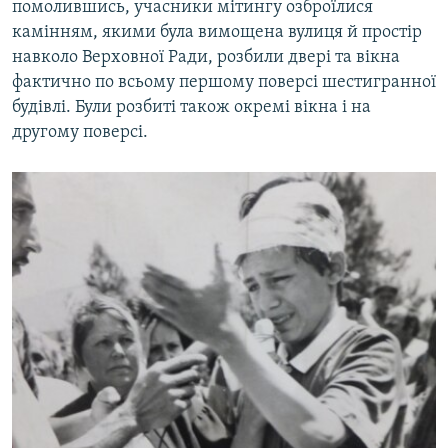
помолившись, учасники мітингу озброїлися
камінням, якими була вимощена вулиця й простір
навколо Верховної Ради, розбили двері та вікна
фактично по всьому першому поверсі шестигранної
будівлі. Були розбиті також окремі вікна і на
другому поверсі.