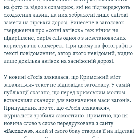
на фото та відео з соцмереж, які не підтверджують
сходження лавин, на них зображені лише снігові
замети на гірській дорозі. Винесене в заголовок
твердження про «сотні автівок» теж нічим не
підкріплене, окрім слів одного з невстановлених
користувачів соцмереж. При цьому на фотографії в
тексті повідомлення, автор якого невідомий, видно
лише декілька автівок на засніженій дорозі.
У новині «Росія злякалася, що Кримський міст
завалиться» текст не відповідає заголовку. У самій
публікації сказано, що перед кримським мостом
встановили сканери для визначення маси вагонів.
Припущення про те, що «Росія злякалася»,
журналісти зробили самостійно. Примітно, що ця
новина слово в слово передрукована з сайту
«Facenews»
, який зі свого боку створив її на підставі