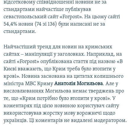
відсотковому співвідношенні новини не за
стандартами найчастіше публікував
севастопольський сайт «Forpost». На цьому сайті
54,4% новин (74 зі 136) були написані не за
стандартами.
Найчастіший тренд для новин на кримських
сайтах ‒ маніпуляції у заголовках. Наприклад, на
сайті «Forpost» опублікована стаття під назвою «В
Києві вважають, що Крим треба було втопити у
крові». Новина заснована на цитатах колишнього
міністра МВС Криму
Анатолія Могильова
. Але у
висловлюваннях Могильова немає тверджень про
те, що «Крим потрібно було втопити у крові». У
коментарях під цією новиною користувач сайту
використовував жорстку мову ворожнечі щодо
українців. Ці коментарів не видалені модератором.