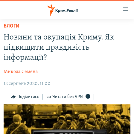
Доступність
посилання
Перейти
БЛОГИ
до
НОВИНИ
Новини та окупація Криму. Як
основного
ВОДА.КРИМ
матеріалу
підвищити правдивість
ВІДЕО ТА ФОТО
Перейти
інформації?
до
ПОЛІТИКА
основної
Микола Семена
БЛОГИ
навігації
Перейти
12 серпень 2020, 11:00
ПОГЛЯД
до
ІНТЕРВ'Ю
Поділитись
Читати без VPN
пошуку
ВСЕ ЗА ДЕНЬ
СПЕЦПРОЕКТИ
ЯК ОБІЙТИ БЛОКУВАННЯ
ДЕПОРТАЦІЯ