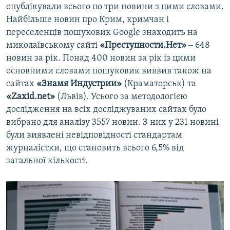
опублікували всього по три новини з цими словами.
Найбільше новин про Крим, кримчан і
переселенців пошуковик Google знаходить на
миколаївському сайті
«Преступности.Нет»
‒ 648
новин за рік. Понад 400 новин за рік із цими
основними словами пошуковик виявив також на
сайтах
«Знамя Индустрии»
(Краматорськ) та
«Zaxid.net»
(Львів). Усього за методологією
дослідження на всіх досліджуваних сайтах було
вибрано для аналізу 3557 новин. З них у 231 новині
були виявлені невідповідності стандартам
журналістки, що становить всього 6,5% від
загальної кількості.