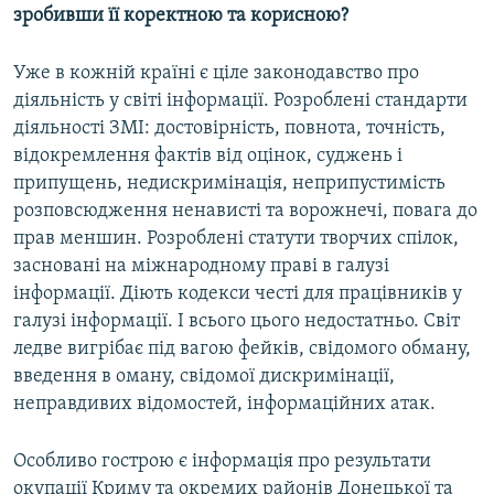
зробивши її коректною та корисною?
Уже в кожній країні є ціле законодавство про
діяльність у світі інформації. Розроблені стандарти
діяльності ЗМІ: достовірність, повнота, точність,
відокремлення фактів від оцінок, суджень і
припущень, недискримінація, неприпустимість
розповсюдження ненависті та ворожнечі, повага до
прав меншин. Розроблені статути творчих спілок,
засновані на міжнародному праві в галузі
інформації. Діють кодекси честі для працівників у
галузі інформації. І всього цього недостатньо. Світ
ледве вигрібає під вагою фейків, свідомого обману,
введення в оману, свідомої дискримінації,
неправдивих відомостей, інформаційних атак.
Особливо гострою є інформація про результати
окупації Криму та окремих районів Донецької та