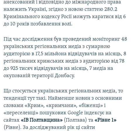
анексований і відповідно до міжнародного права
належить Україні, згідно з новою статтею 280.2
Кримінального кодексу Росії можуть каратися від 6
до 10 років позбавлення волі.
Під час дослідження був проведений моніторинг 48
українських регіональних медіа з сумарною
аудиторією в 17,5 мільйона відвідувачів на місяць, 8
регіональних кримських медіа з аудиторією від 78
до 925 тисяч відвідувачів на місяць, 7 медіа на
окупованій території Донбасу.
Що стосується українських регіональних медіа, то
тенденції тут такі. Найменше новин з основними
словами «Крим», «кримчани», «біженці» і
«переселенці» пошуковик Google індексує на
сайтах
«ІВ Полтавщина»
(Полтава) та
«Рівне 1»
(Рівне). За досліджуваний рік ці сайти