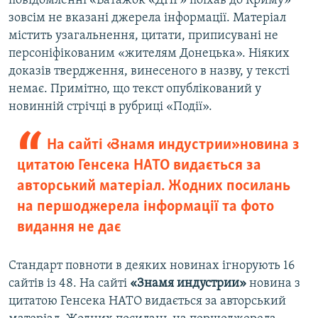
повідомленні «Ватажок «ДНР» поїхав до Криму»
зовсім не вказані джерела інформації. Матеріал
містить узагальнення, цитати, приписувані не
персоніфікованим «жителям Донецька». Ніяких
доказів твердження, винесеного в назву, у тексті
немає. Примітно, що текст опублікований у
новинній стрічці в рубриці «Події».
На сайті «Знамя индустрии» новина з
цитатою Генсека НАТО видається за
авторський матеріал. Жодних посилань
на першоджерела інформації та фото
видання не дає
Стандарт повноти в деяких новинах ігнорують 16
сайтів із 48. На сайті
«Знамя индустрии»
новина з
цитатою Генсека НАТО видається за авторський