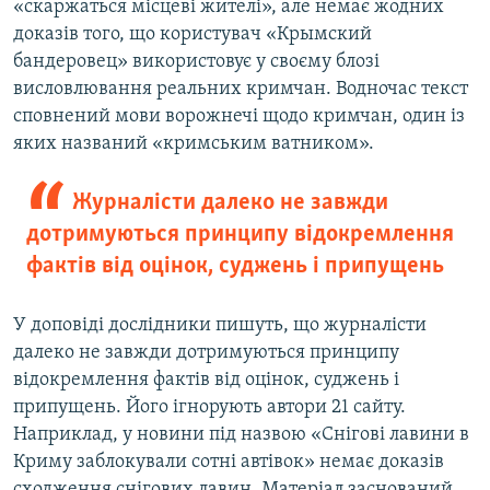
«скаржаться місцеві жителі», але немає жодних
доказів того, що користувач «Крымский
бандеровец» використовує у своєму блозі
висловлювання реальних кримчан. Водночас текст
сповнений мови ворожнечі щодо кримчан, один із
яких названий «кримським ватником».
Журналісти далеко не завжди
дотримуються принципу відокремлення
фактів від оцінок, суджень і припущень
У доповіді дослідники пишуть, що журналісти
далеко не завжди дотримуються принципу
відокремлення фактів від оцінок, суджень і
припущень. Його ігнорують автори 21 сайту.
Наприклад, у новини під назвою «Снігові лавини в
Криму заблокували сотні автівок» немає доказів
сходження снігових лавин. Матеріал заснований