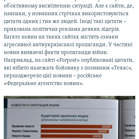
об'єктивному висвітленню ситуації. Але є сайти, де,
навпаки, у новинних стрічках використовуються
цитати одних і тих же людей. Іноді такі цитати ‒
прихована політична реклама деяких лідерів.
Багато новин на таких сайтах містять ознаки
агресивної антиукраїнської пропаганди. У частині
новин виявлені факти пропаганди війни.
Наприклад, на сайті «Forpost» опубліковані цитати,
які нібито належать бойовику з позивним «Техас»,
першоджерело цієї новини ‒ російське
«Федеральне агентство новин».