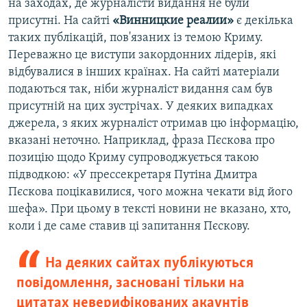
на заходах, де журналісти видання не були
присутні. На сайті
«Винницкие реалии»
є декілька
таких публікацій, пов'язаних із темою Криму.
Переважно це виступи закордонних лідерів, які
відбувалися в інших країнах. На сайті матеріали
подаються так, ніби журналіст видання сам був
присутній на цих зустрічах. У деяких випадках
джерела, з яких журналіст отримав цю інформацію,
вказані неточно. Наприклад, фраза Пєскова про
позицію щодо Криму супроводжується такою
підводкою: «У прессекретаря Путіна Дмитра
Пєскова поцікавилися, чого можна чекати від його
шефа». При цьому в тексті новини не вказано, хто,
коли і де саме ставив ці запитання Пєскову.
На деяких сайтах публікуються
повідомлення, засновані тільки на
цитатах неверифікованих акаунтів