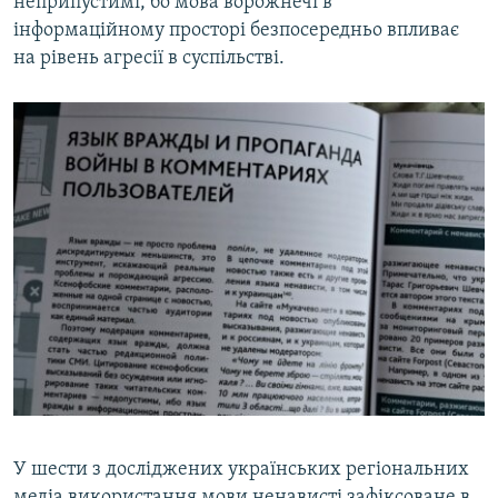
неприпустимі, бо мова ворожнечі в
інформаційному просторі безпосередньо впливає
на рівень агресії в суспільстві.
У шести з досліджених українських регіональних
медіа використання мови ненависті зафіксоване в