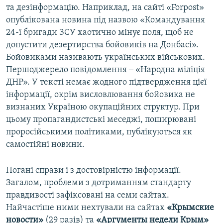
та дезінформацію. Наприклад, на сайті «Forpost»
опублікована новина під назвою «Командування
24-ї бригади ЗСУ хаотично мінує поля, щоб не
допустити дезертирства бойовиків на Донбасі».
Бойовиками називають українських військових.
Першоджерело повідомлення ‒ «Народна міліція
ДНР». У тексті немає жодного підтвердження цієї
інформації, окрім висловлювання бойовика не
визнаних Україною окупаційних структур. При
цьому пропагандистські меседжі, поширювані
проросійськими політиками, публікуються як
самостійні новини.
Погані справи і з достовірністю інформації.
Загалом, проблеми з дотриманням стандарту
правдивості зафіксовані на семи сайтах.
Найчастіше ними нехтували на сайтах
«Крымские
новости»
(29 разів) та
«Аргументы недели Крым»