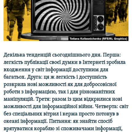
ВІДЕОУРОКИ «ELIFBE»
Русский
СВІДЧЕННЯ ОКУПАЦІЇ
Qırımtatar
УКРАЇНСЬКА ПРОБЛЕМА КРИМУ
ДОЛУЧАЙСЯ!
ІНФОГРАФІКА
Декілька тенденцій сьогоднішнього дня. Перша:
легкість публікації своєї думки в Інтернеті зробила
Усі сайти RFE/RL
входження у світ інформації доступним для
багатьох. Друга: ця ж легкість і доступність
розкрила нові можливості як для добросовісної
роботи з інформацією, так і для різноманітних
маніпуляцій. Третя: разом із цим відкрилися нові
можливості для інформаційної війни. Четверта: світ
без спеціальних вітрил і керма просто потонув в
океані інформації. Питання: як знайти спосіб
врятуватися кораблю зі споживачами інформації,