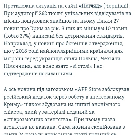
Протилежна ситуація на сайті
«Погляд»
(Чернівці).
При аудиторії 262 тисячі унікальних відвідувачів на
місяць пошуковик знайшов на ньому тільки 27
новин про Крим за рік. З них як мінімум 10 новин
(тобто 37%) написані без дотримання стандартів.
Наприклад, у новині про біженців є твердження,
що у 2018 році найпопулярнішими країнами для
міграції серед українців стали Польща, Чехія та
Німеччина, але воно взяте «зі стелі» і не
підтверджене посиланнями.
А ось новина під заголовком «АРР Store заблокував
російський додаток через роботу в анексованому
Криму» цілком збудована на цитаті анонімного
спікера, який у матеріалі поданий як
«співрозмовник агентства». При цьому назва
агентства не вказана. Сама новина скопійована з
сайту 24 каналу, який внизу статті поданий як