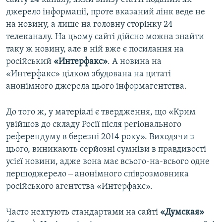
джерело інформації, проте вказаний лінк веде не
на новину, а лише на головну сторінку 24
телеканалу. На цьому сайті дійсно можна знайти
таку ж новину, але в ній вже є посилання на
російський
«Интерфакс»
. А новина на
«Интерфакс» цілком збудована на цитаті
анонімного джерела цього інформагентства.
До того ж, у матеріалі є твердження, що «Крим
увійшов до складу Росії після регіонального
референдуму в березні 2014 року». Виходячи з
цього, виникають серйозні сумніви в правдивості
усієї новини, адже вона має всього-на-всього одне
першоджерело ‒ анонімного співрозмовника
російського агентства «Интерфакс».
Часто нехтують стандартами на сайті
«Думская»