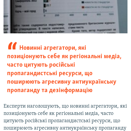
Новинні агрегатори, які
позиціонують себе як регіональні медіа,
часто цитують російські
пропагандистські ресурси, що
поширюють агресивну антиукраїнську
пропаганду та дезінформацію
Експерти наголошують, що новинні агрегатори, які
позиціонують себе як регіональні медіа, часто
цитують російські пропагандистські ресурси, що
поширюють агресивну антиукраїнську пропаганду