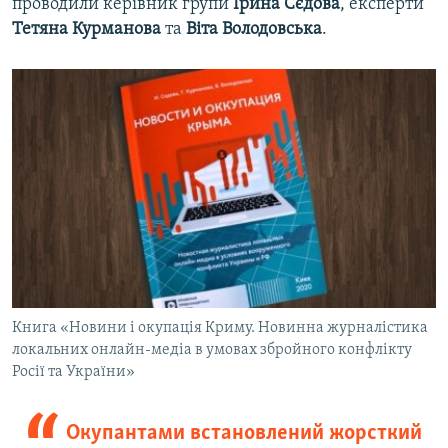
проводили керівник групи
Ірина Сєдова
, експерти
Тетяна Курманова
та
Віта Володовська
.
Книга «Новини і окупація Криму. Новинна журналістика
локальних онлайн-медіа в умовах збройного конфлікту
Росії та України»
Окупантами встановлений жорсткий