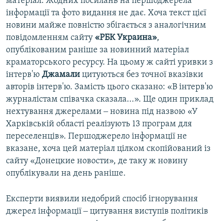
матеріал. Жодних посилань на першоджерела
інформації та фото видання не дає. Хоча текст цієї
новини майже повністю збігається з аналогічним
повідомленням сайту
«РБК Украина»
,
опублікованим раніше за новинний матеріал
краматорського ресурсу. На цьому ж сайті уривки з
інтерв'ю
Джамали
цитуються без точної вказівки
авторів інтерв'ю. Замість цього сказано: «В інтерв'ю
журналістам співачка сказала...». Ще один приклад
нехтування джерелами ‒ новина під назвою «У
Харківській області реалізують 13 програм для
переселенців». Першоджерело інформації не
вказане, хоча цей матеріал цілком скопійований із
сайту «Донецкие новости», де таку ж новину
опублікували на день раніше.
Експерти виявили недобрий спосіб ігнорування
джерел інформації ‒ цитування виступів політиків