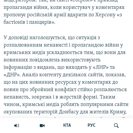
модератором. Так, на сайті «Forpost» є приклад
пропаганди війни, коли користувач у коментарях
пропонує російській армії вдарити по Херсону «з
бастіонів і панцирів».
У доповіді наголошується, що ситуація з
розпалюванням ненависті і пропагандою війни у
кримських медіа ускладнюється тим, що вони для
новинних повідомлень використовують
інформацію з видань, що виходять у «ЛНР» та
«ДНР». Аналіз контенту декількох сайтів, показав,
що на цих новинних ресурсах у коментарях до
новин про збройний конфлікт стійко розпалюється
ненависть, зокрема і в жорсткій формі. Таким
чином, кримські медіа роблять популярними сайти
окупованих територій Донбасу для жителів Криму,
що створює додаткові загрози подальшої ескалації
КТА
РУС
конфлікту.