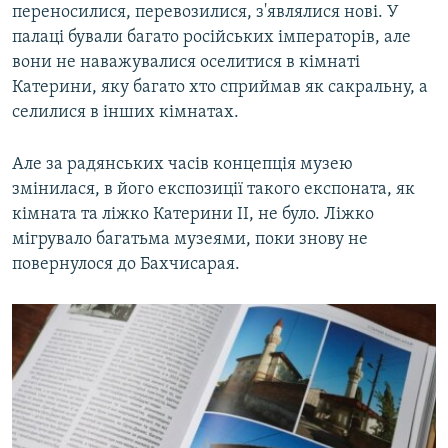
переносилися, перевозилися, з'являлися нові. У
палаці бували багато російських імператорів, але
вони не наважувалися оселитися в кімнаті
Катерини, яку багато хто сприймав як сакральну, а
селилися в інших кімнатах.
Але за радянських часів концепція музею
змінилася, в його експозиції такого експоната, як
кімната та ліжко Катерини II, не було. Ліжко
мігрувало багатьма музеями, поки знову не
повернулося до Бахчисарая.