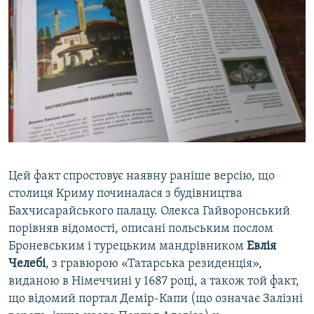
Цей факт спростовує наявну раніше версію, що
столиця Криму починалася з будівництва
Бахчисарайського палацу. Олекса Гайворонський
порівняв відомості, описані польським послом
Броневським і турецьким мандрівником
Евлія
Челебі
, з гравюрою «Татарська резиденція»,
виданою в Німеччині у 1687 році, а також той факт,
що відомий портал Демір-Капи (що означає Залізні