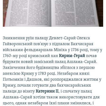
Зникнення руїн палацу Девлет-Сарай Олекса
Гайворонський пов'язує з підпалом Бахчисарая
військами фельдмаршала Мініха у 1736 році, тому у
1760-му році кримський хан
Кирим-Герай
почав
будувати новий заміський палац Ашлама-Сарай.
Закінчення його будівництва збіглося з першою
анексією Криму у 1783 році. Незабаром князі
Потьомкін і Дашков, які розпоряджалися життям у
Криму, почали готувати два бахчисарайських
палаци до візиту
Катерини II
, і спочатку палац
Ашлама-Сарай хотіли також використовувати для
цього, однак незабаром їхні плани змінилися, і