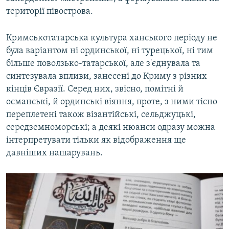
території півострова.
Кримськотатарська культура ханського періоду не
була варіантом ні ординської, ні турецької, ні тим
більше поволзько-татарської, але з'єднувала та
синтезувала впливи, занесені до Криму з різних
кінців Євразії. Серед них, звісно, помітні й
османські, й ординські віяння, проте, з ними тісно
переплетені також візантійські, сельджуцькі,
середземноморські; а деякі нюанси одразу можна
інтерпретувати тільки як відображення ще
давніших нашарувань.