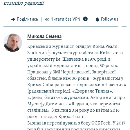
позицію редакції
Поділитись
Читати без VPN
Follow us
Микола Семена
Кримський журналіст, оглядач Крим.Реалії.
Закінчив факультет журналістики Київського
університету ім. Шевченка в 1976 році, в
українській журналістиці – понад 50 років.
Працював у ЗМІ Чернігівської, Запорізької
областей, більше ніж 30 років – журналістом у
Криму. Співпрацював з журналами «Известия»
(радянський період), «Дзеркало Тижня»,
«День», багатьма журналами. Автор книги про
Мустафу Джемілєва «Людина, яка перемогла
сталінізм». З квітня 2014 року до квітня 2016
року – оглядач Крим.Реалії.
Зазнавав переслідувань з боку ФСБ Росії. У 2017
році був засуджений російським кримським