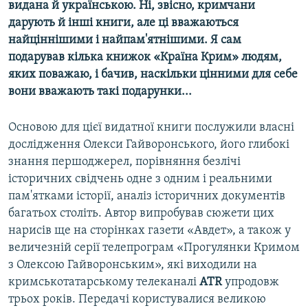
видана й українською. Ні, звісно, кримчани
дарують й інші книги, але ці вважаються
найціннішими і найпам'ятнішими. Я сам
подарував кілька книжок «Країна Крим» людям,
яких поважаю, і бачив, наскільки цінними для себе
вони вважають такі подарунки...
Основою для цієї видатної книги послужили власні
дослідження Олекси Гайворонського, його глибокі
знання першоджерел, порівняння безлічі
історичних свідчень одне з одним і реальними
пам'ятками історії, аналіз історичних документів
багатьох століть. Автор випробував сюжети цих
нарисів ще на сторінках газети «Авдет», а також у
величезній серії телепрограм «Прогулянки Кримом
з Олексою Гайворонським», які виходили на
кримськотатарському телеканалі
ATR
упродовж
трьох років. Передачі користувалися великою