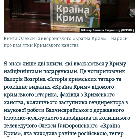
ВІДЕОУРОКИ «ELIFBE»
Русский
СВІДЧЕННЯ ОКУПАЦІЇ
Qırımtatar
УКРАЇНСЬКА ПРОБЛЕМА КРИМУ
ДОЛУЧАЙСЯ!
Книга Олекси Гайворонського «Країна Крим» – нариси
ІНФОГРАФІКА
про пам'ятки Кримського ханства
Я знаю лише дві книги, які вважаються у Криму
Усі сайти RFE/RL
найціннішими подарунками. Це чотиритомник
Валерія Возгріна «Історія кримських татар» та
розкішне видання «Країна Крим» відомого
кримського історика, фахівця з Кримського
ханства, колишнього заступника гендиректора з
наукової роботи Бахчисарайського державного
історико-культурного заповідника та колишнього
телеведучого Олекси Гайворонського. «Країна
Крим», яка виходила раніше російською, тепер