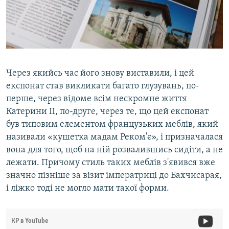
Через якийсь час його знову виставили, і цей
експонат став викликати багато глузувань, по-
перше, через відоме всім нескромне життя
Катерини II, по-друге, через те, що цей експонат
був типовим елементом французьких меблів, який
називали «кушетка мадам Реком'є», і призначалася
вона для того, щоб на ній розвалившись сидіти, а не
лежати. Причому стиль таких меблів з'явився вже
значно пізніше за візит імператриці до Бахчисарая,
і ліжко тоді не могло мати такої форми.
КР в YouTube