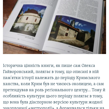
Історична цінність книги, як пише сам Олекса
Гайворонський, полягає в тому, що описані в ній
пам'ятки історії належать до періоду Кримського
ханства, коли Крим був не чиєюсь околицею, а сам
претендував на роль регіонального центру... Тому й
особливість культури цього періоду полягає в тому,
що вона була діаспорною версією культури жодної
закордонної «метрополії», а формувалася тільки на