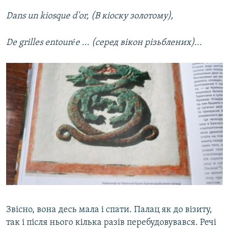
Dans un kiosque d'or, (В кіоску золотому),
De grilles entourée ... (серед вікон різьблених)...
Звісно, вона десь мала і спати. Палац як до візиту,
так і після нього кілька разів перебудовувався. Речі