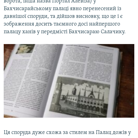
ворота, інша назва Портал Алевіза) у
Бахчисарайському палаці явно перенесений із
давнішої споруди, та дійшов висновку, що це і є
зображення досить таємного досі найпершого
палацу ханів у передмісті Бахчисараю Салачику.
Ця споруда дуже схожа за стилем на Палац дожів у