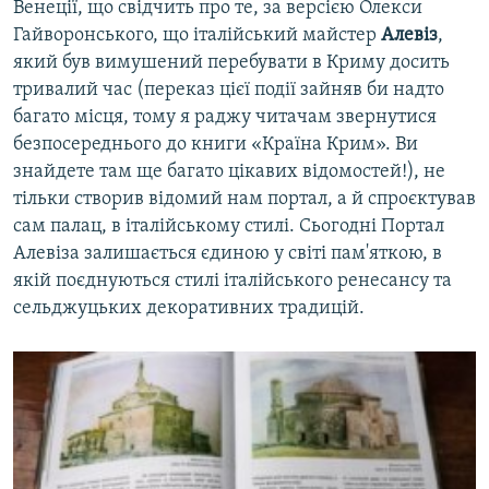
Венеції, що свідчить про те, за версією Олекси
Гайворонського, що італійський майстер
Алевіз
,
який був вимушений перебувати в Криму досить
тривалий час (переказ цієї події зайняв би надто
багато місця, тому я раджу читачам звернутися
безпосереднього до книги «Країна Крим». Ви
знайдете там ще багато цікавих відомостей!), не
тільки створив відомий нам портал, а й спроєктував
сам палац, в італійському стилі. Сьогодні Портал
Алевіза залишається єдиною у світі пам'яткою, в
якій поєднуються стилі італійського ренесансу та
сельджуцьких декоративних традицій.