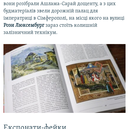
вони розібрали Ашлама-Сарай дощенту, а з цих
будматеріалів звели дорожній палац для
імператриці в Сімферополі, на місці якого на вулиці
Рози Люксембург
зараз стоїть колишній
залізничний технікум.
Експонати-фейки