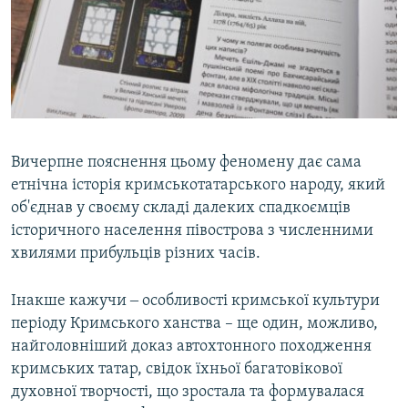
Вичерпне пояснення цьому феномену дає сама
етнічна історія кримськотатарського народу, який
об'єднав у своєму складі далеких спадкоємців
історичного населення півострова з численними
хвилями прибульців різних часів.
Інакше кажучи ‒ особливості кримської культури
періоду Кримського ханства – ще один, можливо,
найголовніший доказ автохтонного походження
кримських татар, свідок їхньої багатовікової
духовної творчості, що зростала та формувалася