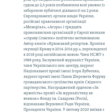
судом до 2,5 років позбавлення волі умовно із
забороною публічної діяльності на 2 роки.
Європарламент, органи влади України,
російські правозахисні організації
«Меморіал», «Агора» і тридцять
правозахисних організацій у Європі визнали
«справу Семени» політично мотивованою.
Автор книги «Кримський репортаж. Хроніки
окупації Криму в 2014-2016 рр.», перекладеної
в 2018 році англійською мовою. Член НСЖУ з
1988 року, Заслужений журналіст України,
член Українського пен-центру, лауреат
Національної премії імені Ігоря Лубченка,
лауреат премії імені Павла Шеремета Форуму
громадянського суспільства країн Східного
партнерства. Нагороджений орденом «За
мужність» премії «За журналістику як
вчинок» Фонду ім. Сахарова (Росія),
відзнаками Верховної Ради України,
Президента України. У лютому 2020 виїхав з