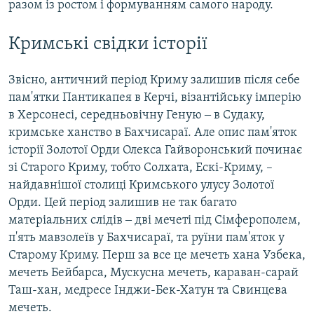
разом із ростом і формуванням самого народу.
Кримські свідки історії
Звісно, античний період Криму залишив після себе
пам'ятки Пантикапея в Керчі, візантійську імперію
в Херсонесі, середньовічну Геную ‒ в Судаку,
кримське ханство в Бахчисараї. Але опис пам'яток
історії Золотої Орди Олекса Гайворонський починає
зі Старого Криму, тобто Солхата, Ескі-Криму, –
найдавнішої столиці Кримського улусу Золотої
Орди. Цей період залишив не так багато
матеріальних слідів ‒ дві мечеті під Сімферополем,
п'ять мавзолеїв у Бахчисараї, та руїни пам'яток у
Старому Криму. Перш за все це мечеть хана Узбека,
мечеть Бейбарса, Мускусна мечеть, караван-сарай
Таш-хан, медресе Інджи-Бек-Хатун та Свинцева
мечеть.