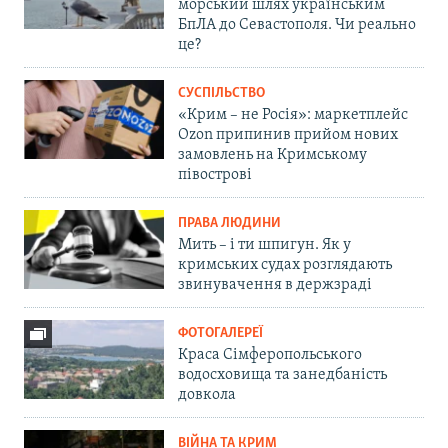
морський шлях українським
БпЛА до Севастополя. Чи реально
це?
СУСПІЛЬСТВО
«Крим – не Росія»: маркетплейс
Ozon припинив прийом нових
замовлень на Кримському
півострові
ПРАВА ЛЮДИНИ
Мить – і ти шпигун. Як у
кримських судах розглядають
звинувачення в держзраді
ФОТОГАЛЕРЕЇ
Краса Сімферопольського
водосховища та занедбаність
довкола
ВІЙНА ТА КРИМ