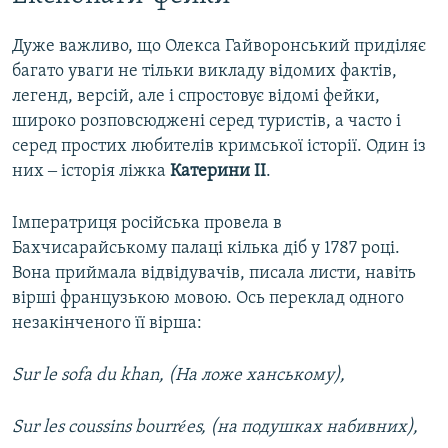
Дуже важливо, що Олекса Гайворонський приділяє
багато уваги не тільки викладу відомих фактів,
легенд, версій, але і спростовує відомі фейки,
широко розповсюджені серед туристів, а часто і
серед простих любителів кримської історії. Один із
них ‒ історія ліжка
Катерини II
.
Імператриця російська провела в
Бахчисарайському палаці кілька діб у 1787 році.
Вона приймала відвідувачів, писала листи, навіть
вірші французькою мовою. Ось переклад одного
незакінченого її вірша:
Sur le sofa du khan, (На ложе ханському),
Sur les coussins bourrées, (на подушках набивних),