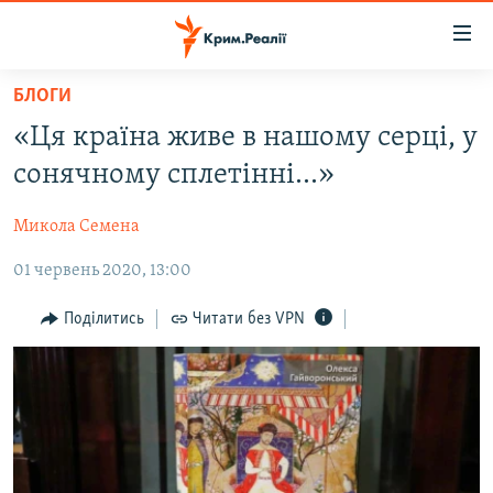
Доступність
посилання
Перейти
БЛОГИ
до
НОВИНИ
«Ця країна живе в нашому серці, у
основного
ВОДА.КРИМ
матеріалу
сонячному сплетінні...»
ВІДЕО ТА ФОТО
Перейти
до
Микола Семена
ПОЛІТИКА
основної
01 червень 2020, 13:00
БЛОГИ
навігації
Перейти
ПОГЛЯД
Поділитись
Читати без VPN
до
ІНТЕРВ'Ю
пошуку
ВСЕ ЗА ДЕНЬ
СПЕЦПРОЕКТИ
ЯК ОБІЙТИ БЛОКУВАННЯ
ДЕПОРТАЦІЯ