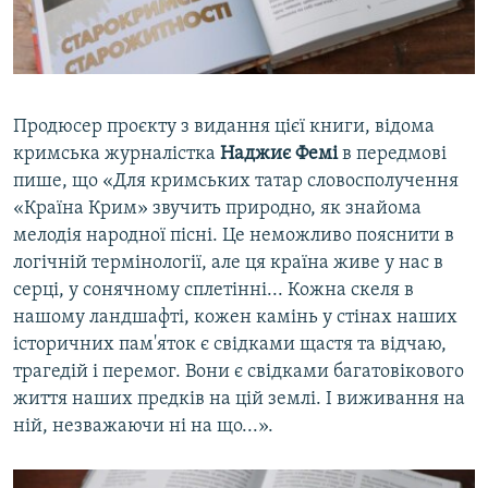
Продюсер проєкту з видання цієї книги, відома
кримська журналістка
Наджиє Фемі
в передмові
пише, що «Для кримських татар словосполучення
«Країна Крим» звучить природно, як знайома
мелодія народної пісні. Це неможливо пояснити в
логічній термінології, але ця країна живе у нас в
серці, у сонячному сплетінні... Кожна скеля в
нашому ландшафті, кожен камінь у стінах наших
історичних пам'яток є свідками щастя та відчаю,
трагедій і перемог. Вони є свідками багатовікового
життя наших предків на цій землі. І виживання на
ній, незважаючи ні на що...».