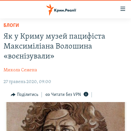
Доступність
посилання
Перейти
БЛОГИ
до
НОВИНИ
Як у Криму музей пацифіста
основного
ВОДА.КРИМ
матеріалу
Максиміліана Волошина
ВІДЕО ТА ФОТО
Перейти
«воєнізували»
до
ПОЛІТИКА
основної
Микола Семена
БЛОГИ
навігації
Перейти
27 травень 2020, 09:00
ПОГЛЯД
до
ІНТЕРВ'Ю
Поділитись
Читати без VPN
пошуку
ВСЕ ЗА ДЕНЬ
СПЕЦПРОЕКТИ
ЯК ОБІЙТИ БЛОКУВАННЯ
ДЕПОРТАЦІЯ