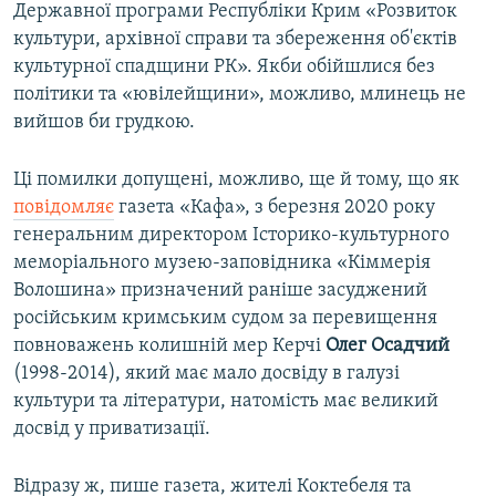
Державної програми Республіки Крим «Розвиток
культури, архівної справи та збереження об'єктів
культурної спадщини РК». Якби обійшлися без
політики та «ювілейщини», можливо, млинець не
вийшов би грудкою.
Ці помилки допущені, можливо, ще й тому, що як
повідомляє
газета «Кафа», з березня 2020 року
генеральним директором Історико-культурного
меморіального музею-заповідника «Кіммерія
Волошина» призначений раніше засуджений
російським кримським судом за перевищення
повноважень колишній мер Керчі
Олег Осадчий
(1998-2014), який має мало досвіду в галузі
культури та літератури, натомість має великий
досвід у приватизації.
Відразу ж, пише газета, жителі Коктебеля та