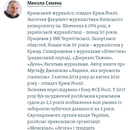
Микола Семена
Кримський журналіст, оглядач Крим.Реалії.
Закінчив факультет журналістики Київського
університету ім. Шевченка в 1976 році, в
українській журналістиці – понад 50 років.
Працював у ЗМІ Чернігівської, Запорізької
областей, більше ніж 30 років – журналістом у
Криму. Співпрацював з журналами «Известия»
(радянський період), «Дзеркало Тижня»,
«День», багатьма журналами. Автор книги про
Мустафу Джемілєва «Людина, яка перемогла
сталінізм». З квітня 2014 року до квітня 2016
року – оглядач Крим.Реалії.
Зазнавав переслідувань з боку ФСБ Росії. У 2017
році був засуджений російським кримським
судом до 2,5 років позбавлення волі умовно із
забороною публічної діяльності на 2 роки.
Європарламент, органи влади України,
російські правозахисні організації
«Меморіал», «Агора» і тридцять