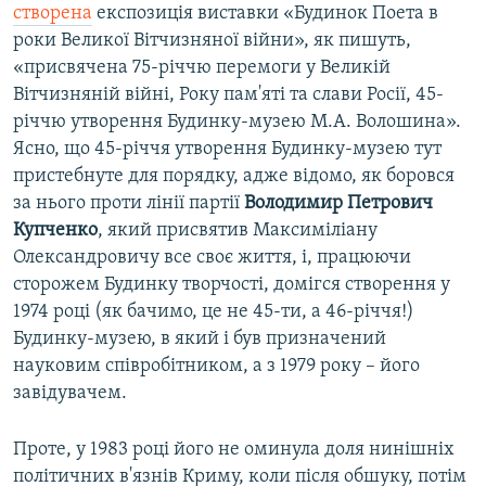
створена
експозиція виставки «Будинок Поета в
роки Великої Вітчизняної війни», як пишуть,
«присвячена 75-річчю перемоги у Великій
Вітчизняній війні, Року пам'яті та слави Росії, 45-
річчю утворення Будинку-музею М.А. Волошина».
Ясно, що 45-річчя утворення Будинку-музею тут
пристебнуте для порядку, адже відомо, як боровся
за нього проти лінії партії
Володимир Петрович
Купченко
, який присвятив Максиміліану
Олександровичу все своє життя, і, працюючи
сторожем Будинку творчості, домігся створення у
1974 році (як бачимо, це не 45-ти, а 46-річчя!)
Будинку-музею, в який і був призначений
науковим співробітником, а з 1979 року – його
завідувачем.
Проте, у 1983 році його не оминула доля нинішніх
політичних в'язнів Криму, коли після обшуку, потім