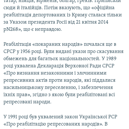
татар, німців, вірменів, болгар, греків. Приписали
сюди й італійців. Потім вказують, що «офіційна
реабілітація депортованих із Криму сталася тільки
за Указом президента Росії від 21 квітня 2014
рN268», що є неправдою.
Реабілітація «покараних народів» почалася ще в
СРСР у 1956 році. Були видані укази про скасування
обмежень для багатьох національностей. У 1989
році ухвалена Декларація Верховної Ради СРСР
«Про визнання незаконними і злочинними
репресивних актів проти народів, які піддалися
насильницькому переселенню, і забезпечення
їхніх прав», згідно з якою були реабілітовані всі
репресовані народи.
У 1991 році був ухвалений закон Української РСР
«Про реабілітацію репресованих народів». В