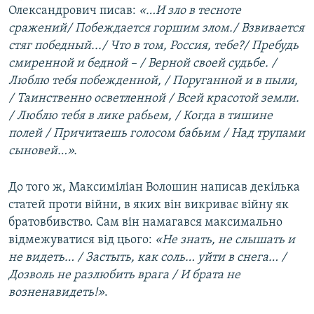
Олександрович писав:
«…И зло в тесноте
сражений/ Побеждается горшим злом./ Взвивается
стяг победный.../ Что в том, Россия, тебе?/ Пребудь
смиренной и бедной – / Верной своей судьбе. /
Люблю тебя побежденной, / Поруганной и в пыли,
/ Таинственно осветленной / Всей красотой земли.
/ Люблю тебя в лике рабьем, / Когда в тишине
полей / Причитаешь голосом бабьим / Над трупами
сыновей…».
До того ж, Максиміліан Волошин написав декілька
статей проти війни, в яких він викриває війну як
братовбивство. Сам він намагався максимально
відмежуватися від цього:
«Не знать, не слышать и
не видеть… / Застыть, как соль… уйти в снега… /
Дозволь не разлюбить врага / И брата не
возненавидеть!»
.