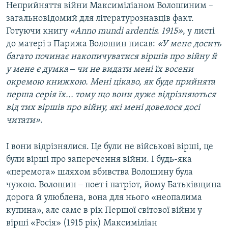
Неприйняття війни Максиміліаном Волошиним –
загальновідомий для літературознавців факт.
Готуючи книгу
«Anno mundi ardentis. 1915»
, у листі
до матері з Парижа Волошин писав:
«У мене досить
багато починає накопичуватися віршів про війну й
у мене є думка ‒ чи не видати мені їх восени
окремою книжкою. Мені цікаво, як буде прийнята
перша серія їх... тому що вони дуже відрізняються
від тих віршів про війну, які мені довелося досі
читати»
.
І вони відрізнялися. Це були не військові вірші, це
були вірші про заперечення війни. І будь-яка
«перемога» шляхом вбивства Волошину була
чужою. Волошин ‒ поет і патріот, йому Батьківщина
дорога й улюблена, вона для нього «неопалима
купина», але саме в рік Першої світової війни у
вірші «Росія» (1915 рік) Максиміліан