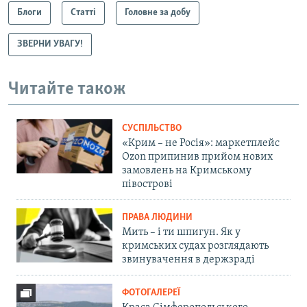
Блоги
Статті
Головне за добу
ЗВЕРНИ УВАГУ!
Читайте також
СУСПІЛЬСТВО
«Крим – не Росія»: маркетплейс
Ozon припинив прийом нових
замовлень на Кримському
півострові
ПРАВА ЛЮДИНИ
Мить – і ти шпигун. Як у
кримських судах розглядають
звинувачення в держзраді
ФОТОГАЛЕРЕЇ