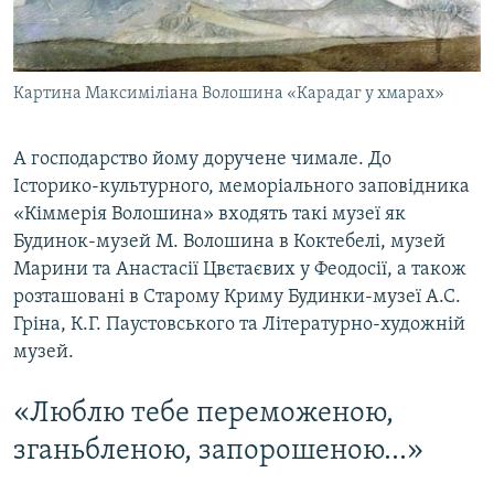
Картина Максиміліана Волошина «Карадаг у хмарах»
А господарство йому доручене чимале. До
Історико-культурного, меморіального заповідника
«Кіммерія Волошина» входять такі музеї як
Будинок-музей М. Волошина в Коктебелі, музей
Марини та Анастасії Цвєтаєвих у Феодосії, а також
розташовані в Старому Криму Будинки-музеї А.С.
Гріна, К.Г. Паустовського та Літературно-художній
музей.
«Люблю тебе переможеною,
зганьбленою, запорошеною...»