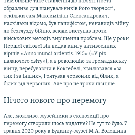
Тим більше таке ставлення до пам'яті Поета
образливе для шанувальників його творчості,
оскільки сам Максиміліан Олександрович,
наскільки відомо, був пацифістом, ненавидів війну
як безглузду бійню, всюди виступав проти
військових методів вирішення проблем. Ще у роки
Першої світової він видав книгу антивоєнних
віршів «Anno mundi ardentis. 1915» («У рік
палаючого світу»), а в революцію та громадянську
війну, перебуваючи в Коктебелі, хвилювався «за
тих і за інших», і рятував червоних від білих, а
білих від червоних. Але про це трохи пізніше.
Нічого нового про перемогу
Але, можливо, музейники в експозиції про
перемогу створили щось видатне? Не тут то було. 7
травня 2020 року в Будинку-музеї М.А. Волошина