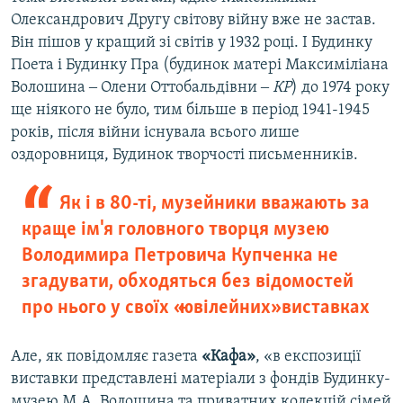
Олександрович Другу світову війну вже не застав.
Він пішов у кращий зі світів у 1932 році. І Будинку
Поета і Будинку Пра (будинок матері Максиміліана
Волошина ‒ Олени Оттобальдівни ‒
КР
) до 1974 року
ще ніякого не було, тим більше в період 1941-1945
років, після війни існувала всього лише
оздоровниця, Будинок творчості письменників.
Як і в 80-ті, музейники вважають за
краще ім'я головного творця музею
Володимира Петровича Купченка не
згадувати, обходяться без відомостей
про нього у своїх «ювілейних» виставках
Але, як повідомляє газета
«Кафа»
, «в експозиції
виставки представлені матеріали з фондів Будинку-
музею М.А. Волошина та приватних колекцій сімей