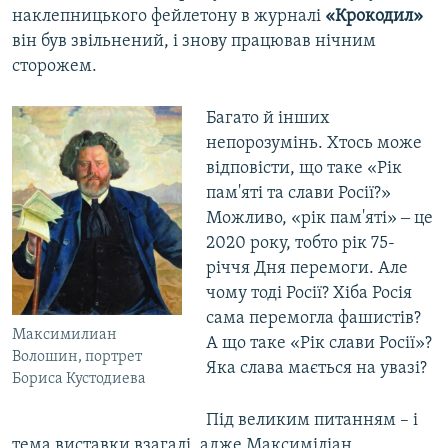
наклепницького фейлетону в журналі
«Крокодил»
він був звільнений, і знову працював нічним
сторожем.
Багато й інших
непорозумінь. Хтось може
відповісти, що таке «Рік
пам'яті та слави Росії?»
Можливо, «рік пам'яті» ‒ це
2020 року, тобто рік 75-
річчя Дня перемоги. Але
чому тоді Росії? Хіба Росія
сама перемогла фашистів?
Максимилиан
А що таке «Рік слави Росії»?
Волошин, портрет
Яка слава мається на увазі?
Бориса Кустодиева
Під великим питанням – і
тема виставки взагалі, адже Максиміліан