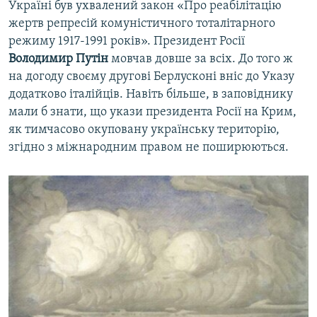
Україні був ухвалений закон «Про реабілітацію
жертв репресій комуністичного тоталітарного
режиму 1917-1991 років». Президент Росії
Володимир Путін
мовчав довше за всіх. До того ж
на догоду своєму другові Берлусконі вніс до Указу
додатково італійців. Навіть більше, в заповіднику
мали б знати, що укази президента Росії на Крим,
як тимчасово окуповану українську територію,
згідно з міжнародним правом не поширюються.