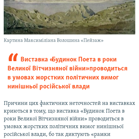
Картина Максиміліана Волошина «Пейзаж»
Виставка «Будинок Поета в роки
Великої Вітчизняної війни» проводиться
в умовах жорстких політичних вимог
нинішньої російської влади
Причини цих фактичних неточностей на виставках
криються в тому, що виставка «Будинок Поета в
роки Великої Вітчизняної війни» проводиться в
умовах жорстких політичних вимог нинішньої
російської влади, бо так диктують «рамки