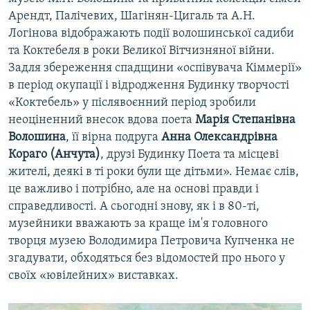
Арендт, Палічевих, Шагінян-Цигаль та А.Н.
Логінова відображають події волошинської садиби
та Коктебеля в роки Великої Вітчизняної війни.
Задля збереження спадщини «оспівувача Кіммерії»
в період окупації і відродження Будинку творчості
«Коктебель» у післявоєнний період зробили
неоціненний внесок вдова поета
Марія Степанівна
Волошина
, її вірна подруга
Анна Олександрівна
Кораго (Анчута)
, друзі Будинку Поета та місцеві
жителі, деякі в ті роки були ще дітьми». Немає слів,
це важливо і потрібно, але на основі правди і
справедливості. А сьогодні знову, як і в 80-ті,
музейники вважають за краще ім'я головного
творця музею Володимира Петровича Купченка не
згадувати, обходяться без відомостей про нього у
своїх «ювілейних» виставках.