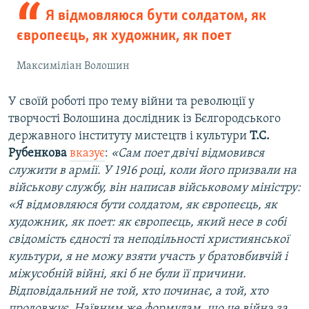
Я відмовляюся бути солдатом, як
європеєць, як художник, як поет
Максиміліан Волошин
У своїй роботі про тему війни та революції у
творчості Волошина дослідник із Бєлгородського
державного інституту мистецтв і культури
Т.С.
Рубенкова
вказує
:
«Сам поет двічі відмовився
служити в армії. У 1916 році, коли його призвали на
військову службу, він написав військовому міністру:
«Я відмовляюся бути солдатом, як європеєць, як
художник, як поет: як європеєць, який несе в собі
свідомість єдності та неподільності християнської
культури, я не можу взяти участь у братовбивчій і
міжусобній війні, які б не були її причини.
Відповідальний не той, хто починає, а той, хто
продовжує. Наївним же формулам, що це війна за