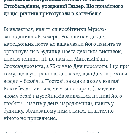
Оттобальдівни, уродженої Глазер. Що примітного
до цієї річниці приготували в Коктебелі?
Виявляється, навіть співробітники Музею-
заповідника «Кіммерія Волошина» до дня
народження поета не вшанували його пам'ять та
організували в Будинку Поета декілька виставок,
присвячених... ні, не пам'яті Максиміліана
Олександровича, а 75-річчю Дня перемоги. І це при
тому, що в усі травневі дні заходів до Дня перемоги
всюди – безліч, а Поетові, завдяки якому взагалі
Коктебель став тим, чим він є зараз, (і завдяки
якому безліч музейників живляться на ниві його
пам'яті! ‒ навіть у день народження), навіть у
будинку, збудованому ним самим, практично
нічого не присвячене.