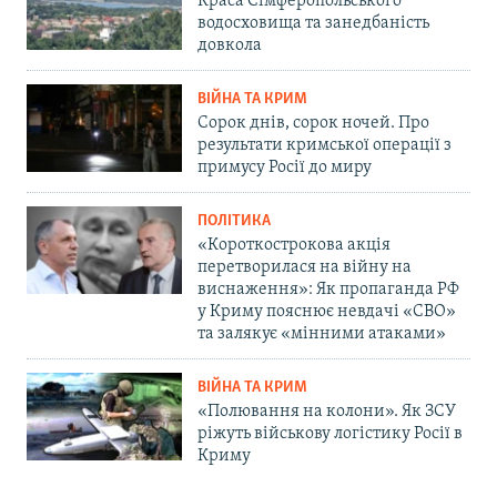
Краса Сімферопольського
водосховища та занедбаність
довкола
ВІЙНА ТА КРИМ
Сорок днів, сорок ночей. Про
результати кримської операції з
примусу Росії до миру
ПОЛІТИКА
«Короткострокова акція
перетворилася на війну на
виснаження»: Як пропаганда РФ
у Криму пояснює невдачі «СВО»
та залякує «мінними атаками»
ВІЙНА ТА КРИМ
«Полювання на колони». Як ЗСУ
ріжуть військову логістику Росії в
Криму