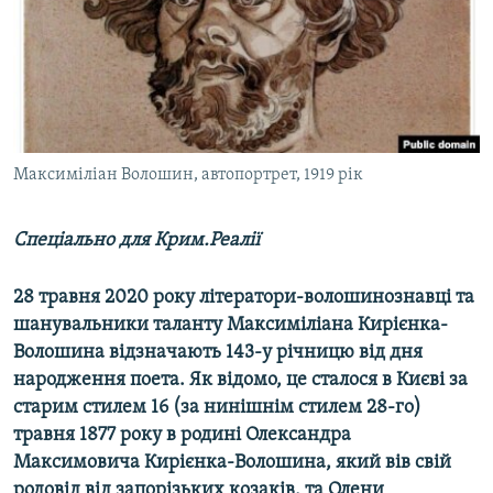
ВІДЕОУРОКИ «ELIFBE»
Русский
СВІДЧЕННЯ ОКУПАЦІЇ
Qırımtatar
УКРАЇНСЬКА ПРОБЛЕМА КРИМУ
ДОЛУЧАЙСЯ!
ІНФОГРАФІКА
Максиміліан Волошин, автопортрет, 1919 рік
Спеціально для Крим.Реалії
Усі сайти RFE/RL
28 травня 2020 року літератори-волошинознавці та
шанувальники таланту Максиміліана Кирієнка-
Волошина відзначають 143-у річницю від дня
народження поета. Як відомо, це сталося в Києві за
старим стилем 16 (за нинішнім стилем 28-го)
травня 1877 року в родині Олександра
Максимовича Кирієнка-Волошина, який вів свій
родовід від запорізьких козаків, та Олени