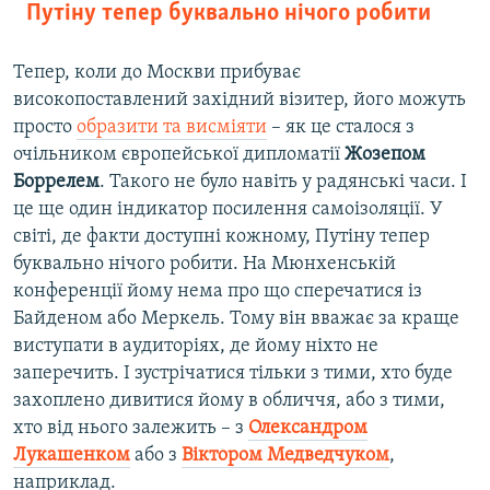
Путіну тепер буквально нічого робити
Тепер, коли до Москви прибуває
високопоставлений західний візитер, його можуть
просто
образити та висміяти
– як це сталося з
очільником європейської дипломатії
Жозепом
Боррелем
. Такого не було навіть у радянські часи. І
це ще один індикатор посилення самоізоляції. У
світі, де факти доступні кожному, Путіну тепер
буквально нічого робити. На Мюнхенській
конференції йому нема про що сперечатися із
Байденом або Меркель. Тому він вважає за краще
виступати в аудиторіях, де йому ніхто не
заперечить. І зустрічатися тільки з тими, хто буде
захоплено дивитися йому в обличчя, або з тими,
хто від нього залежить – з
Олександром
Лукашенком
або з
Віктором Медведчуком
,
наприклад.