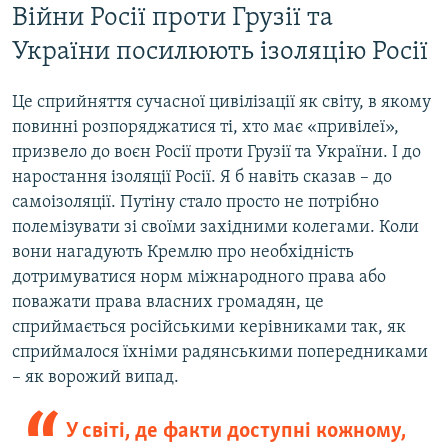
Війни Росії проти Грузії та
України посилюють ізоляцію Росії
Це сприйняття сучасної цивілізації як світу, в якому
повинні розпоряджатися ті, хто має «привілеї»,
призвело до воєн Росії проти Грузії та України. І до
наростання ізоляції Росії. Я б навіть сказав – до
самоізоляції. Путіну стало просто не потрібно
полемізувати зі своїми західними колегами. Коли
вони нагадують Кремлю про необхідність
дотримуватися норм міжнародного права або
поважати права власних громадян, це
сприймається російськими керівниками так, як
сприймалося їхніми радянськими попередниками
– як ворожий випад.
У світі, де факти доступні кожному,