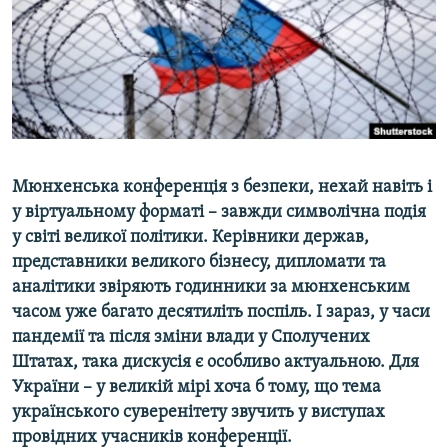
ВІДЕОУРОКИ «ELIFBE»
Русский
СВІДЧЕННЯ ОКУПАЦІЇ
Qırımtatar
УКРАЇНСЬКА ПРОБЛЕМА КРИМУ
ДОЛУЧАЙСЯ!
ІНФОГРАФІКА
Мюнхенська конференція з безпеки, нехай навіть і
у віртуальному форматі – завжди символічна подія
Усі сайти RFE/RL
у світі великої політики. Керівники держав,
представники великого бізнесу, дипломати та
аналітики звіряють годинники за мюнхенським
часом уже багато десятиліть поспіль. І зараз, у часи
пандемії та після зміни влади у Сполучених
Штатах, така дискусія є особливо актуальною. Для
України – у великій мірі хоча б тому, що тема
українського суверенітету звучить у виступах
провідних учасників конференції.