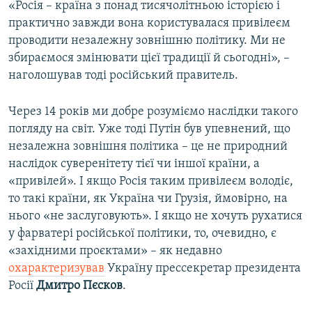
«Росія – країна з понад тисячолітньою історією і
практично завжди вона користувалася привілеєм
проводити незалежну зовнішню політику. Ми не
збираємося змінювати цієї традиції й сьогодні», –
наголошував тоді російський правитель.
Через 14 років ми добре розуміємо наслідки такого
погляду на світ. Уже тоді Путін був упевнений, що
незалежна зовнішня політика – це не природний
наслідок суверенітету тієї чи іншої країни, а
«привілей». І якщо Росія таким привілеєм володіє,
то такі країни, як Україна чи Грузія, ймовірно, на
нього «не заслуговують». І якщо не хочуть рухатися
у фарватері російської політики, то, очевидно, є
«західними проєктами» – як недавно
охарактеризував
Україну прессекретар президента
Росії
Дмитро Пєсков
.