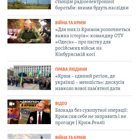
станцію радіоелектронної
боротьби: якими будуть наслідки
ВІЙНА ТА КРИМ
«Для них із Кримом розпочнеться
важка історія»: командир ОТУ
«Одеса» – про пастку для
російських військ на
Кінбурнській косі
ПРАВА ЛЮДИНИ
«Крим – єдиний регіон, де
українці – меншість»: дискусія
навколо нової пам'ятної дати
ВІДЕО
Блокада без сухопутної операції:
Крим сам себе не заправить і не
прогодує | Крим.Реалії
ВІЙНА ТА КРИМ