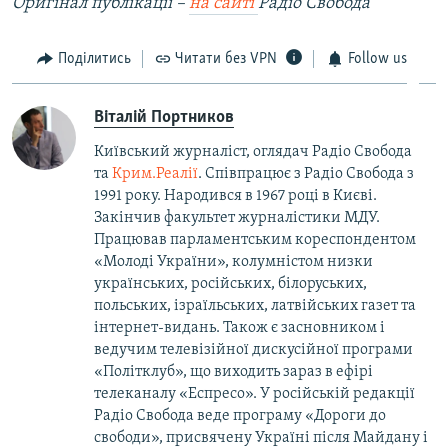
Оригінал публікації –
на сайті
Радіо Свобода
Поділитись
Читати без VPN
Follow us
Віталій Портников
Київський журналіст, оглядач Радіо Свобода
та
Крим.Реалії
. Співпрацює з Радіо Свобода з
1991 року. Народився в 1967 році в Києві.
Закінчив факультет журналістики МДУ.
Працював парламентським кореспондентом
«Молоді України», колумністом низки
українських, російських, білоруських,
польських, ізраїльських, латвійських газет та
інтернет-видань. Також є засновником і
ведучим телевізійної дискусійної програми
«Політклуб», що виходить зараз в ефірі
телеканалу «Еспресо». У російській редакції
Радіо Свобода веде програму «Дороги до
свободи», присвячену Україні після Майдану і