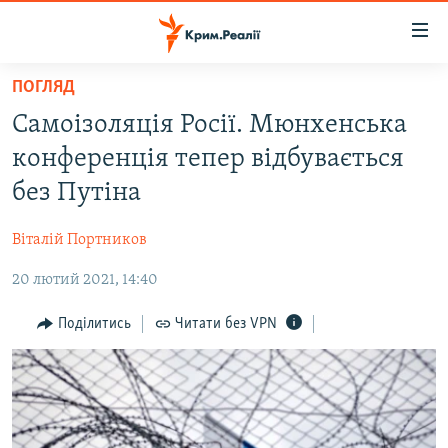
Доступність
посилання
Перейти
ПОГЛЯД
до
НОВИНИ
Самоізоляція Росії. Мюнхенська
основного
ВОДА.КРИМ
матеріалу
конференція тепер відбувається
ВІДЕО ТА ФОТО
Перейти
без Путіна
до
ПОЛІТИКА
основної
Віталій Портников
БЛОГИ
навігації
Перейти
20 лютий 2021, 14:40
ПОГЛЯД
до
ІНТЕРВ'Ю
Поділитись
Читати без VPN
пошуку
ВСЕ ЗА ДЕНЬ
СПЕЦПРОЕКТИ
ЯК ОБІЙТИ БЛОКУВАННЯ
ДЕПОРТАЦІЯ