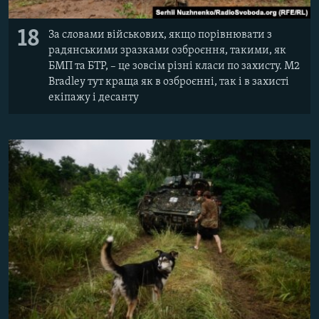
18
За словами військових, якщо порівнювати з
радянськими зразками озброєння, такими, як
БМП та БТР, – це зовсім різні класи по захисту. M2
Bradley тут краща як в озброєнні, так і в захисті
екіпажу і десанту