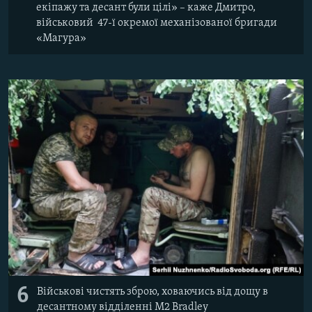
екіпажу та десант були цілі» – каже Дмитро,
військовий 47-ї окремої механізованої бригади
«Магура»
6
Військові чистять зброю, ховаючись від дощу в
десантному відділенні M2 Bradley