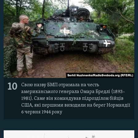
10
Свою назву БМП отримала на честь
американського генерала Омара Бредлі (1893–
1981). Саме він командував підрозділом бійців
США, які першими виходили на берег Нормандії
6 червня 1944 року