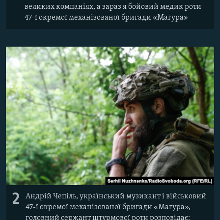
великих компаніях, а зараз я бойовий медик роти
47-ї окремої механізованої бригади «Магура»
2
Андрій Чепіль, український музикант і військовий
47-ї окремої механізованої бригади «Магура»,
головний сержант штурмової роти розповідає: