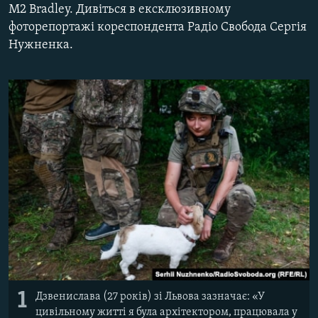
M2 Bradley. Дивіться в ексклюзивному
ВІДЕОУРОКИ «ELIFBE»
Русский
фоторепортажі кореспондента Радіо Свобода Сергія
СВІДЧЕННЯ ОКУПАЦІЇ
Нужненка.
Qırımtatar
УКРАЇНСЬКА ПРОБЛЕМА КРИМУ
ДОЛУЧАЙСЯ!
ІНФОГРАФІКА
Усі сайти RFE/RL
1
Дзвенислава (27 років) зі Львова зазначає: «У
цивільному житті я була архітектором, працювала у