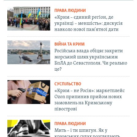
ПРАВА ЛЮДИНИ
«Крим – єдиний регіон, де
українці – меншість»: дискусія
навколо нової пам'ятної дати
ВІЙНА ТА КРИМ
Російська влада обіцяє закрити
морський шлях українським
БпЛА до Севастополя. Чи реально
це?
СУСПІЛЬСТВО
«Крим – не Росія»: маркетплейс
Ozon припинив прийом нових
замовлень на Кримському
півострові
ПРАВА ЛЮДИНИ
Мить – і ти шпигун. Як у
кримських судах розглядають