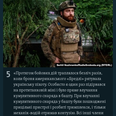
5
«Протягом бойових дій траплялося безліч разів,
коли броня американського «Бредлі» рятувала
українську піхоту. Особисто я один раз підірвався
на протитанковій міні і було пряме влучання
кумулятивного снаряда в башту. При влучанні
кумулятивного снаряда у башту були пошкоджені
прицільні пристрої і розбиті тримплекси, і тільки
механік-водій отримав контузію. Всі інші члени