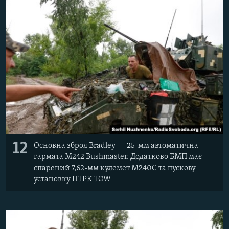
12
Основна зброя Bradley — 25-мм автоматична
гармата M242 Bushmaster. Додатково БМП має
спарений 7,62-мм кулемет M240C та пускову
установку ПТРК TOW