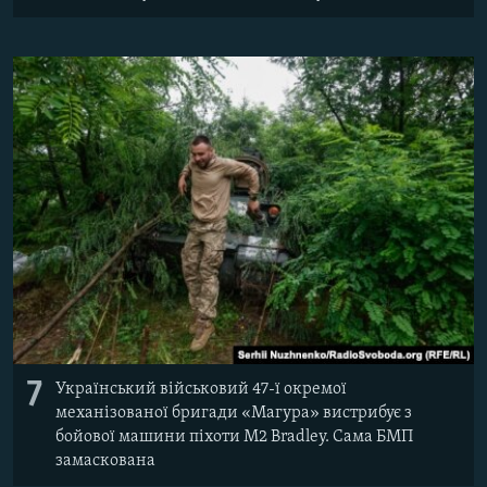
7
Український військовий 47-ї окремої
механізованої бригади «Магура» вистрибує з
бойової машини піхоти M2 Bradley. Сама БМП
замаскована