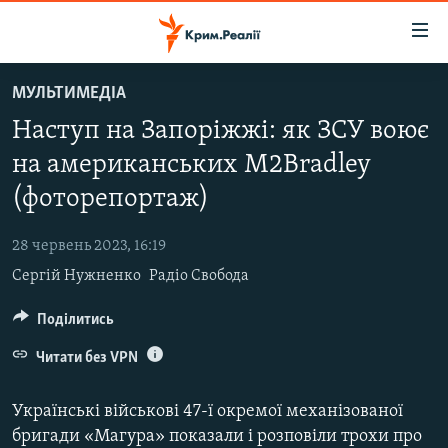
Доступність
посилання
Перейти
МУЛЬТИМЕДІА
до
НОВИНИ
Наступ на Запоріжжі: як ЗСУ воює
основного
ВОДА.КРИМ
матеріалу
на американських M2Bradley
ВІДЕО ТА ФОТО
Перейти
(фоторепортаж)
до
ПОЛІТИКА
основної
28 червень 2023, 16:19
БЛОГИ
навігації
Сергій Нужненко
Радіо Свобода
Перейти
ПОГЛЯД
до
Поділитись
ІНТЕРВ'Ю
пошуку
ВСЕ ЗА ДЕНЬ
Читати без VPN
СПЕЦПРОЕКТИ
Українські військові 47-ї окремої механізованої
ЯК ОБІЙТИ БЛОКУВАННЯ
ДЕПОРТАЦІЯ
бригади «Магура» показали і розповіли трохи про