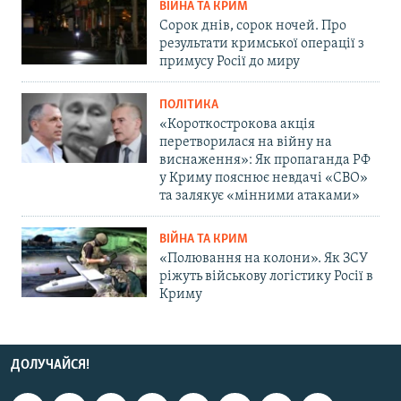
ВІЙНА ТА КРИМ
Сорок днів, сорок ночей. Про
результати кримської операції з
примусу Росії до миру
ПОЛІТИКА
«Короткострокова акція
перетворилася на війну на
виснаження»: Як пропаганда РФ
у Криму пояснює невдачі «СВО»
та залякує «мінними атаками»
ВІЙНА ТА КРИМ
«Полювання на колони». Як ЗСУ
ріжуть військову логістику Росії в
Криму
ДОЛУЧАЙСЯ!