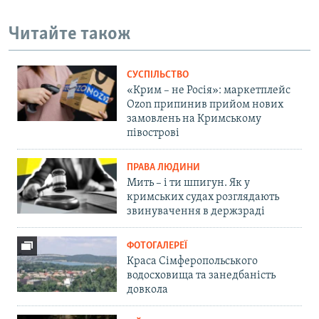
Читайте також
СУСПІЛЬСТВО
«Крим – не Росія»: маркетплейс
Ozon припинив прийом нових
замовлень на Кримському
півострові
ПРАВА ЛЮДИНИ
Мить – і ти шпигун. Як у
кримських судах розглядають
звинувачення в держзраді
ФОТОГАЛЕРЕЇ
Краса Сімферопольського
водосховища та занедбаність
довкола