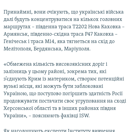
Принаймні, вони очікують, що українські війська
далі будуть концентруватися на кількох головних
маршрутах – південна траса Т2202 Нова Каховка –
Армянськ, південно-східна траса Р47 Каковха –
Генічеськ і траса М14, яка тягнеться на схід до
Мелітополя, Бердянська, Маріуполя.
«Обмежена кількість високоякісних доріг і
залізниць у цьому районі, зокрема тих, які
з’єднують Крим із материком, створює потенційні
вузькі місця, які можуть бути заблоковані
Україною, що поступово погіршить здатність Росії
продовжувати постачати своє угруповання на сході
Херсонської області та в інших районах півдня
України», – пояснюють фахівці ISW.
Як наголошують експерти Інституту вивчення