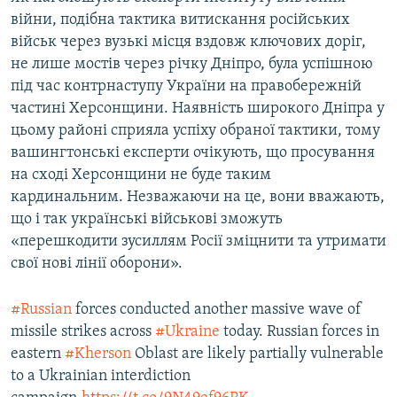
війни, подібна тактика витискання російських
військ через вузькі місця вздовж ключових доріг,
не лише мостів через річку Дніпро, була успішною
під час контрнаступу України на правобережній
частині Херсонщини. Наявність широкого Дніпра у
цьому районі сприяла успіху обраної тактики, тому
вашингтонські експерти очікують, що просування
на сході Херсонщини не буде таким
кардинальним. Незважаючи на це, вони вважають,
що і так українські військові зможуть
«перешкодити зусиллям Росії зміцнити та утримати
свої нові лінії оборони».
#Russian
forces conducted another massive wave of
missile strikes across
#Ukraine
today. Russian forces in
eastern
#Kherson
Oblast are likely partially vulnerable
to a Ukrainian interdiction