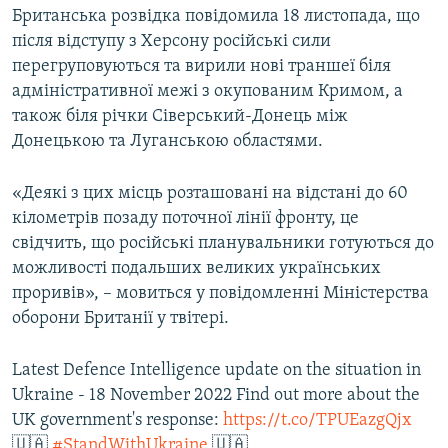
Британська розвідка повідомила 18 листопада, що
після відступу з Херсону російські сили
перегруповуються та вирили нові траншеї біля
адміністративної межі з окупованим Кримом, а
також біля річки Сіверський-Донець між
Донецькою та Луганською областями.
«Деякі з цих місць розташовані на відстані до 60
кілометрів позаду поточної лінії фронту, це
свідчить, що російські планувальники готуються до
можливості подальших великих українських
проривів», – мовиться у повідомленні Міністерства
оборони Британії у твітері.
Latest Defence Intelligence update on the situation in
Ukraine - 18 November 2022 Find out more about the
UK government's response:
https://t.co/TPUEazgQjx
🇺🇦
#StandWithUkraine
🇺🇦