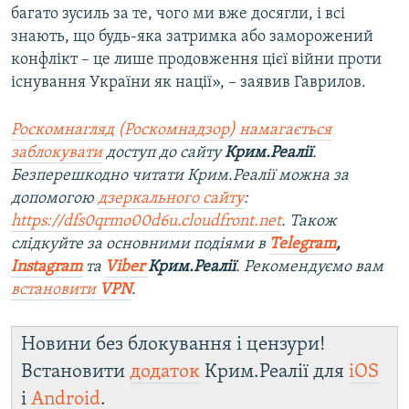
багато зусиль за те, чого ми вже досягли, і всі
знають, що будь-яка затримка або заморожений
конфлікт – це лише продовження цієї війни проти
існування України як нації», – заявив Гаврилов.
Роскомнагляд (Роскомнадзор) намагається
заблокувати
доступ до сайту
Крим.Реалії
.
Безперешкодно читати Крим.Реалії можна за
допомогою
дзеркального сайту
:
https://dfs0qrmo00d6u.cloudfront.net
. Також
слідкуйте за основними подіями в
Telegram
,
Instagram
та
Viber
Крим.Реалії
. Ре
комендуємо вам
встановити
VPN
.
Новини без блокування і цензури!
Встановити
додаток
Крим.Реалії для
iOS
і
Android
.