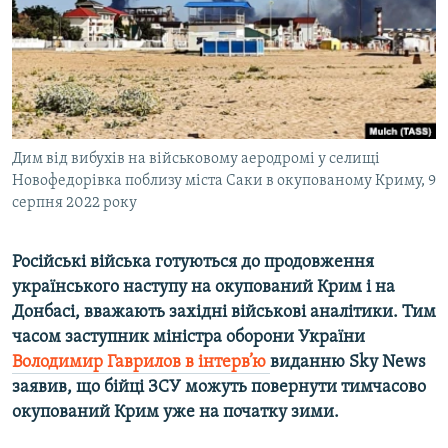
ВІДЕОУРОКИ «ELIFBE»
Русский
СВІДЧЕННЯ ОКУПАЦІЇ
Qırımtatar
УКРАЇНСЬКА ПРОБЛЕМА КРИМУ
ДОЛУЧАЙСЯ!
ІНФОГРАФІКА
Дим від вибухів на військовому аеродромі у селищі
Новофедорівка поблизу міста Саки в окупованому Криму, 9
серпня 2022 року
Усі сайти RFE/RL
Російські війська готуються до продовження
українського наступу на
окупований
Крим і
на
Донбасі, вважають західні військові аналітики. Тим
часом заступник міністра оборони України
Володимир Гаврилов в інтерв’ю
виданню Sky News
заявив, що бійці ЗСУ можуть повернути тимчасово
окупований Крим уже на початку зими.