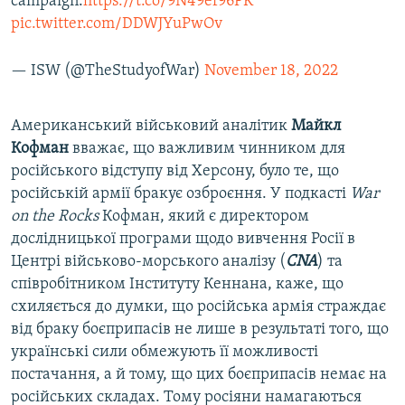
campaign.
https://t.co/9N49ef96PK
pic.twitter.com/DDWJYuPwOv
— ISW (@TheStudyofWar)
November 18, 2022
Американський військовий аналітик
Майкл
Кофман
вважає, що важливим чинником для
російського відступу від Херсону, було те, що
російській армії бракує озброєння. У подкасті
War
on the Rocks
Кофман, який є директором
дослідницької програми щодо вивчення Росії в
Центрі військово-морського аналізу (
CNA
) та
співробітником Інституту Кеннана, каже, що
схиляється до думки, що російська армія страждає
від браку боєприпасів не лише в результаті того, що
українські сили обмежують її можливості
постачання, а й тому, що цих боєприпасів немає на
російських складах. Тому росіяни намагаються