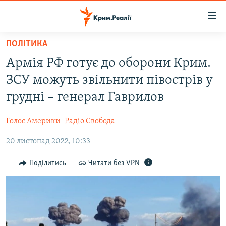
Доступність
посилання
Перейти
ПОЛІТИКА
до
НОВИНИ
Армія РФ готує до оборони Крим.
основного
ВОДА.КРИМ
матеріалу
ЗСУ можуть звільнити півострів у
ВІДЕО ТА ФОТО
Перейти
грудні – генерал Гаврилов
до
ПОЛІТИКА
основної
Голос Америки
Радіо Свобода
БЛОГИ
навігації
Перейти
20 листопад 2022, 10:33
ПОГЛЯД
до
ІНТЕРВ'Ю
Поділитись
Читати без VPN
пошуку
ВСЕ ЗА ДЕНЬ
СПЕЦПРОЕКТИ
ЯК ОБІЙТИ БЛОКУВАННЯ
ДЕПОРТАЦІЯ