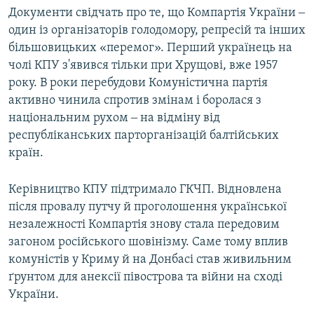
Документи свідчать про те, що Компартія України ‒
один із організаторів голодомору, репресій та інших
більшовицьких «перемог». Перший українець на
чолі КПУ з'явився тільки при Хрущові, вже 1957
року. В роки перебудови Комуністична партія
активно чинила спротив змінам і боролася з
національним рухом ‒ на відміну від
республіканських парторганізацій балтійських
країн.
Керівництво КПУ підтримало ГКЧП. Відновлена
після провалу путчу й проголошення української
незалежності Компартія знову стала передовим
загоном російського шовінізму. Саме тому вплив
комуністів у Криму й на Донбасі став живильним
ґрунтом для анексії півострова та війни на сході
України.