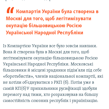
Компартія України була створена в
Москві для того, щоб легітимізувати
окупацію більшовицькою Росією
Української Народної Республіки
Із Компартією України все було зовсім навпаки.
Вона й створена була в Москві для того, щоб
легітимізувати окупацію більшовицькою Росією
Української Народної Республіки. Московські
більшовики й місцеві зрадники підім'яли під себе
«боротьбистів», членів національної компартії, які
не хотіли об'єднуватися з РКП (б). Потім уже в
самій КП(б)У прихильники русифікації здобули
перемогу над тими, хто розраховував на більшу
самостійність союзних республік і українізацію.