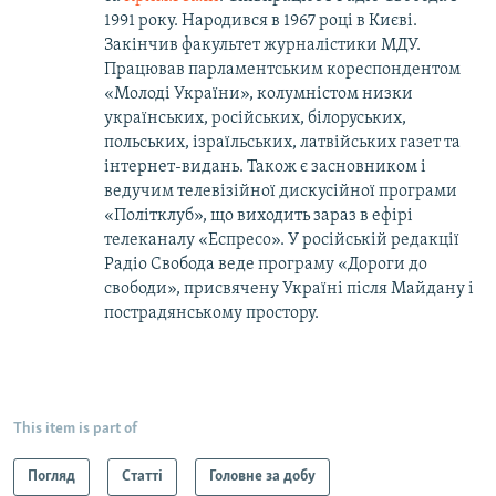
1991 року. Народився в 1967 році в Києві.
Закінчив факультет журналістики МДУ.
Працював парламентським кореспондентом
«Молоді України», колумністом низки
українських, російських, білоруських,
польських, ізраїльських, латвійських газет та
інтернет-видань. Також є засновником і
ведучим телевізійної дискусійної програми
«Політклуб», що виходить зараз в ефірі
телеканалу «Еспресо». У російській редакції
Радіо Свобода веде програму «Дороги до
свободи», присвячену Україні після Майдану і
пострадянському простору.
This item is part of
Погляд
Статті
Головне за добу