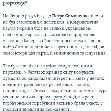
розраховує?
Необхідно розуміти, що
Петро Симоненко
ніколи
не був самостійним політиком, а Комуністична
партія України була не стільки українською
політичною організацією, скільки природною
частиною імперської політичної системи. І це не
вибір Симоненка та його соратників ‒ це наслідок
самої історії цієї партії, її виникнення та існування.
Так було аж ніяк не з усіма комуністичними
партіями. У багатьох країнах світу комуністи
думали про національні інтереси. Навіть у деяких
колишніх радянських республіках ‒ таких,
наприклад, як Литва ‒ комуністична номенклатура
успішно чинила спротив русифікації, а в роки
горбачовської перебудови активно брала участь у
процесі відновлення державності.