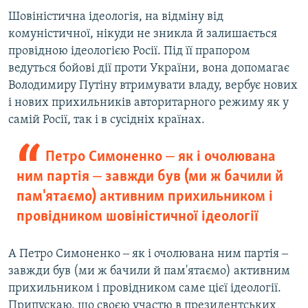
Шовіністична ідеологія, на відміну від
комуністичної, нікуди не зникла й залишається
провідною ідеологією Росії. Під її прапором
ведуться бойові дії проти України, вона допомагає
Володимиру Путіну втримувати владу, вербує нових
і нових прихильників авторитарного режиму як у
самій Росії, так і в сусідніх країнах.
Петро Симоненко ‒ як і очолювана
ним партія ‒ завжди був (ми ж бачили й
пам'ятаємо) активним прихильником і
провідником шовіністичної ідеології
А Петро Симоненко ‒ як і очолювана ним партія ‒
завжди був (ми ж бачили й пам'ятаємо) активним
прихильником і провідником саме цієї ідеології.
Припускаю, що своєю участю в президентських