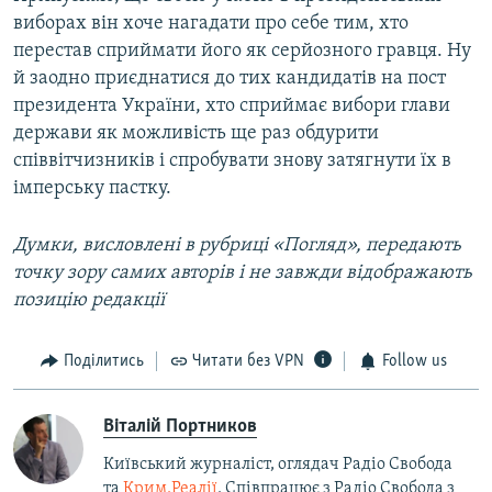
виборах він хоче нагадати про себе тим, хто
перестав сприймати його як серйозного гравця. Ну
й заодно приєднатися до тих кандидатів на пост
президента України, хто сприймає вибори глави
держави як можливість ще раз обдурити
співвітчизників і спробувати знову затягнути їх в
імперську пастку.
Думки, висловлені в рубриці «Погляд», передають
точку зору самих авторів і не завжди відображають
позицію редакції
Поділитись
Читати без VPN
Follow us
Віталій Портников
Київський журналіст, оглядач Радіо Свобода
та
Крим.Реалії
. Співпрацює з Радіо Свобода з