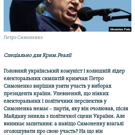
ВІДЕОУРОКИ «ELIFBE»
Русский
СВІДЧЕННЯ ОКУПАЦІЇ
Qırımtatar
УКРАЇНСЬКА ПРОБЛЕМА КРИМУ
ДОЛУЧАЙСЯ!
Петро Симоненко
ІНФОГРАФІКА
Спеціально для Крим.Реалії
Усі сайти RFE/RL
Головний український комуніст і колишній лідер
електоральних симпатій кримчан Петро
Симоненко вирішив узяти участь у виборах
президента країни. Упевнений, що ніяких
електоральних і політичних перспектив у
Симоненка немає ‒ партія, яку він очолював, після
Майдану зникла з політичної сцени України. Але
виникає запитання: а навіщо Симоненку взагалі
оголошувати про свою участь? На що він