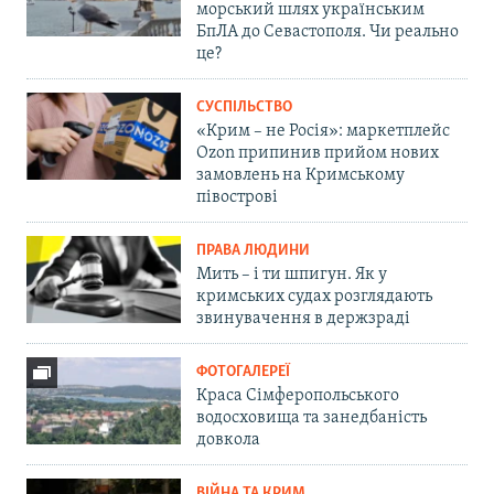
морський шлях українським
БпЛА до Севастополя. Чи реально
це?
СУСПІЛЬСТВО
«Крим – не Росія»: маркетплейс
Ozon припинив прийом нових
замовлень на Кримському
півострові
ПРАВА ЛЮДИНИ
Мить – і ти шпигун. Як у
кримських судах розглядають
звинувачення в держзраді
ФОТОГАЛЕРЕЇ
Краса Сімферопольського
водосховища та занедбаність
довкола
ВІЙНА ТА КРИМ