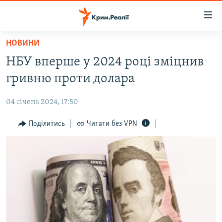
Доступність
посилання
Перейти
НОВИНИ
до
НОВИНИ
НБУ вперше у 2024 році зміцнив
основного
ВОДА.КРИМ
матеріалу
гривню проти долара
ВІДЕО ТА ФОТО
Перейти
до
04 січень 2024, 17:50
ПОЛІТИКА
основної
БЛОГИ
Поділитись
Читати без VPN
навігації
Перейти
ПОГЛЯД
до
ІНТЕРВ'Ю
пошуку
ВСЕ ЗА ДЕНЬ
СПЕЦПРОЕКТИ
ЯК ОБІЙТИ БЛОКУВАННЯ
ДЕПОРТАЦІЯ