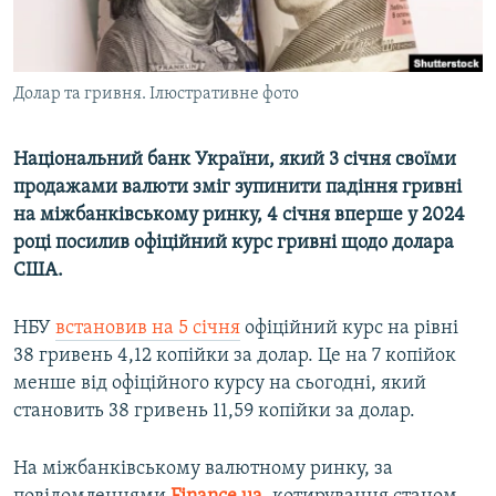
ВІДЕОУРОКИ «ELIFBE»
Русский
СВІДЧЕННЯ ОКУПАЦІЇ
Qırımtatar
Долар та гривня. Ілюстративне фото
УКРАЇНСЬКА ПРОБЛЕМА КРИМУ
ДОЛУЧАЙСЯ!
ІНФОГРАФІКА
Національний банк України, який 3 січня своїми
продажами валюти зміг зупинити падіння гривні
на міжбанківському ринку, 4 січня вперше у 2024
Усі сайти RFE/RL
році посилив офіційний курс гривні щодо долара
США.
НБУ
встановив на 5 січня
офіційний курс на рівні
38 гривень 4,12 копійки за долар. Це на 7 копійок
менше від офіційного курсу на сьогодні, який
становить 38 гривень 11,59 копійки за долар.
На міжбанківському валютному ринку, за