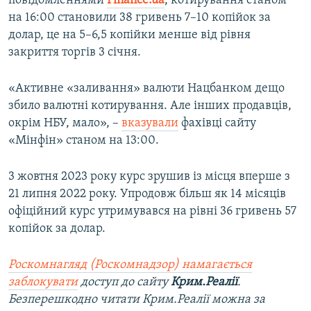
повідомленнями
Finance.ua
, котирування станом
на 16:00 становили 38 гривень 7–10 копійок за
долар, це на 5–6,5 копійки менше від рівня
закриття торгів 3 січня.
«Активне «заливання» валюти Нацбанком дещо
збило валютні котирування. Але інших продавців,
окрім НБУ, мало», –
вказували
фахівці сайту
«Мінфін» станом на 13:00.
3 жовтня 2023 року курс зрушив із місця вперше з
21 липня 2022 року. Упродовж більш як 14 місяців
офіційний курс утримувався на рівні 36 гривень 57
копійок за долар.
Роскомнагляд (Роскомнадзор) намагається
заблокувати
доступ до сайту
Крим.Реалії
.
Безперешкодно читати Крим.Реалії можна за