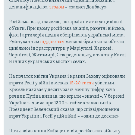
Спочатку її метою визначали «демілітаризацію і
денацифікацією»,
згодом
– «захист Донбасу».
Російська влада заявляє, що армія не атакує цивільні
об’єкти. При цьому російська авіація, ракетні війська,
флот і артилерія щодня обстрілюють українські міста.
Руйнуванням
піддаються
житлові будинки та об’єкти
цивільної інфраструктури у Маріуполі, Харкові,
Чернігові, Житомирі, Сєвєродонецьку, а також у Києві
й інших українських містах і селах.
На початок квітня Україна і країни Заходу оцінювали
втрати Росії у війні в межах
15-20 тисяч
убитими.
Кремль називає у десять разів меншу цифру, хоча
речник Путіна визнав, що втрати «значні». У березні
Україна заявила про 1300 загиблих захисників.
Президент Зеленський сказав, що співвідношення
втрат України і Росії у цій війні – «один до десяти».
Після звільнення Київщини від російських військ у