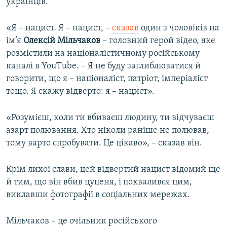
українців.
«Я – нацист. Я – нацист, –
сказав
один з чоловіків на
ім’я
Олексій Мільчаков
– головний герой відео, яке
розмістили на націоналістичному російському
каналі в YouTube. – Я не буду заглиблюватися й
говорити, що я – націоналіст, патріот, імперіаліст
тощо. Я скажу відверто: я – нацист».
«Розумієш, коли ти вбиваєш людину, ти відчуваєш
азарт полювання. Хто ніколи раніше не полював,
тому варто спробувати. Це цікаво», – сказав він.
Крім лихої слави, цей відвертий нацист відомий ще
й тим, що він вбив цуценя, і похвалився цим,
виклавши фотографії в соціальних мережах.
Мільчаков – це очільник російського