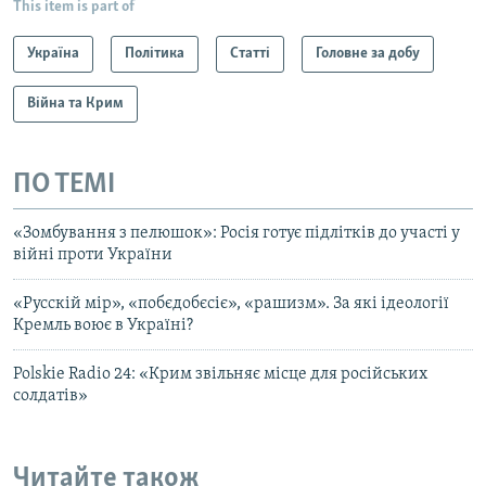
This item is part of
Україна
Політика
Статті
Головне за добу
Війна та Крим
ПО ТЕМІ
«Зомбування з пелюшок»: Росія готує підлітків до участі у
війні проти України
«Русскій мір», «побєдобєсіє», «рашизм». За які ідеології
Кремль воює в Україні?
Polskie Radio 24: «Крим звільняє місце для російських
солдатів»
Читайте також