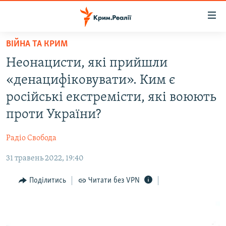
Доступність
посилання
Перейти
ВІЙНА ТА КРИМ
до
НОВИНИ
Неонацисти, які прийшли
основного
ВОДА.КРИМ
матеріалу
«денацифіковувати». Ким є
ВІДЕО ТА ФОТО
Перейти
російські екстремісти, які воюють
до
ПОЛІТИКА
проти України?
основної
БЛОГИ
навігації
Радіо Свобода
Перейти
ПОГЛЯД
до
31 травень 2022, 19:40
ІНТЕРВ'Ю
пошуку
ВСЕ ЗА ДЕНЬ
Поділитись
Читати без VPN
СПЕЦПРОЕКТИ
ЯК ОБІЙТИ БЛОКУВАННЯ
ДЕПОРТАЦІЯ