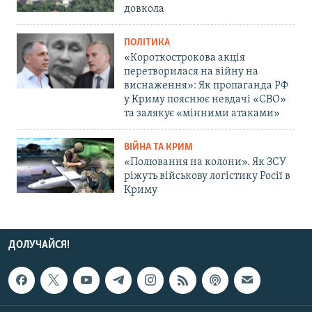
довкола
ПОЛІТИКА
«Короткострокова акція
перетворилася на війну на
виснаження»: Як пропаганда РФ
у Криму пояснює невдачі «СВО»
та залякує «мінними атаками»
ВІЙНА ТА КРИМ
«Полювання на колони». Як ЗСУ
ріжуть військову логістику Росії в
Криму
ДОЛУЧАЙСЯ!