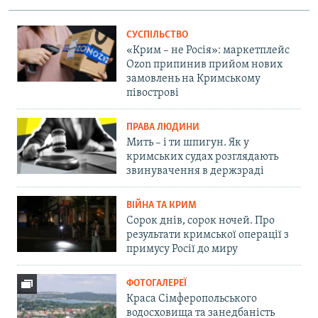
СУСПІЛЬСТВО
«Крим – не Росія»: маркетплейс
Ozon припинив прийом нових
замовлень на Кримському
півострові
ПРАВА ЛЮДИНИ
Мить – і ти шпигун. Як у
кримських судах розглядають
звинувачення в держзраді
ВІЙНА ТА КРИМ
Сорок днів, сорок ночей. Про
результати кримської операції з
примусу Росії до миру
ФОТОГАЛЕРЕЇ
Краса Сімферопольського
водосховища та занедбаність