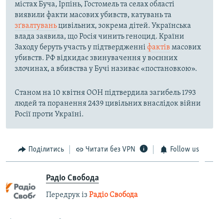
містах Буча, Ірпінь, Гостомель та селах області
виявили факти масових убивств, катувань та
зґвалтувань
цивільних, зокрема дітей. Українська
влада заявила, що Росія чинить геноцид. Країни
Заходу беруть участь у підтвердженні
фактів
масових
убивств. РФ відкидає звинувачення у воєнних
злочинах, а вбивства у Бучі називає «постановкою».
Станом на 10 квітня ООН підтвердила загибель 1793
людей та поранення 2439 цивільних внаслідок війни
Росії проти Україні.
Поділитись
Читати без VPN
Follow us
Радіо Свобода
Передрук із
Радіо Свобода