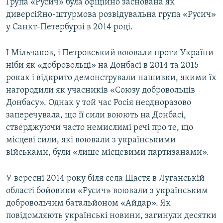
Група «Русич» була офіційно заснована як
диверсійно-штурмова розвідувальна група «Русич»
у Санкт-Петербурзі в 2014 році.
І Мільчаков, і Петровський воювали проти України
ніби як «добровольці» на Донбасі в 2014 та 2015
роках і відкрито демонстрували нашивки, якими їх
нагородили як учасників «Союзу добровольців
Донбасу». Однак у той час Росія неодноразово
заперечувала, що її сили воюють на Донбасі,
стверджуючи часто немислимі речі про те, що
місцеві сили, які воювали з українськими
військами, були «лише місцевими партизанами».
У вересні 2014 року біля села Щастя в Луганській
області бойовики «Русич» воювали з українським
добровольчим батальйоном «Айдар». Як
повідомляють українські новини, загинули десятки