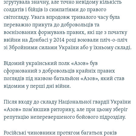
згрутувала значну, але точно невідому кількість
солдатів і бійців із симпатіями до правого
світогляду. Увага впродовж тривалого часу була
переважно прикута до добровольців та
воєнізованих формувань правих, які ще з початку
ввійни на Донбасі у 2014 році воювали пліч-о-пліч
зі Збройними силами України або у їхньому складі.
Відомий український полк «Азов» був
сформований з добровольців крайніх правих
поглядів під назвою батальйон «Азов», який став
відомим у перші дні війни.
Після входу до складу Національної гвардії України
«Азов» пом’якшив риторику, але при цьому зберіг
репутацію неперевершеного бойового підрозділу.
Російські чиновники протягом багатьох років