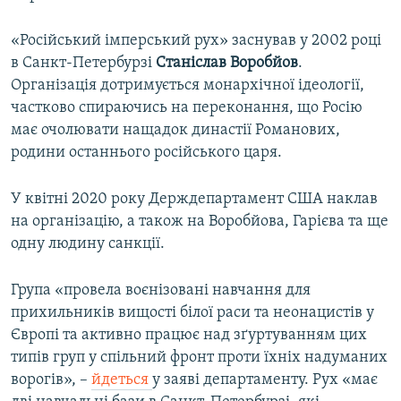
«Російський імперський рух» заснував у 2002 році
в Санкт-Петербурзі
Станіслав Воробйов
.
Організація дотримується монархічної ідеології,
частково спираючись на переконання, що Росію
має очолювати нащадок династії Романових,
родини останнього російського царя.
У квітні 2020 року Держдепартамент США наклав
на організацію, а також на Воробйова, Гарієва та ще
одну людину санкції.
Група «провела воєнізовані навчання для
прихильників вищості білої раси та неонацистів у
Європі та активно працює над зґуртуванням цих
типів груп у спільний фронт проти їхніх надуманих
ворогів», –
йдеться
у заяві департаменту. Рух «має