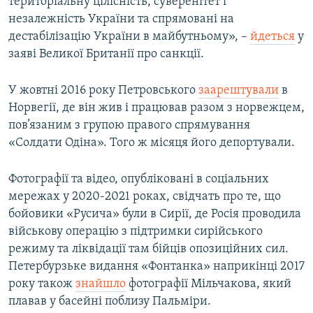
територіальну цілісність, суверенітет і
незалежність України та спрямовані на
дестабілізацію України в майбутньому», –
йдеться
у
заяві Великої Британії про санкції.
У жовтні 2016 року Петровського
заарештували
в
Норвегії, де він жив і працював разом з норвежцем,
пов’язаним з групою правого спрямування
«Солдати Одіна». Того ж місяця його депортували.
Фотографії та відео, опубліковані в соціальних
мережах у 2020-2021 роках, свідчать про те, що
бойовики «Русича» були в Сирії, де Росія проводила
військову операцію з підтримки сирійського
режиму та ліквідації там
бійців опозиційних сил.
Петербурзьке видання «Фонтанка» наприкінці 2017
року також
знайшло
фотографії Мільчакова, який
плавав у басейні поблизу Пальміри.