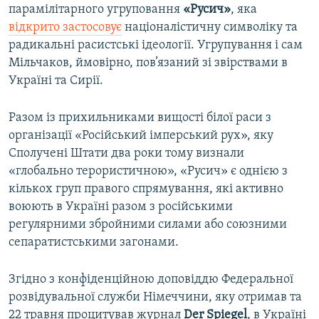
парамілітарного угруповання
«Русич»
, яка
відкрито застосовує
націоналістичну символіку та
радикальні расистські ідеології. Угрупування і сам
Мільчаков, ймовірно, пов’язаний зі звірствами в
Україні та Сирії.
Разом із прихильниками вищості білої раси з
організації «Російський імперський рух», яку
Сполучені Штати два роки тому визнали
«глобально терористичною», «Русич» є однією з
кількох груп правого спрямування, які активно
воюють в Україні разом з російськими
регулярними збройними силами або союзними
сепаратистськими загонами.
Згідно з конфіденційною доповіддю Федеральної
розвідувальної служби Німеччини, яку отримав та
22 травня процитував журнал
Der Spiegel
, в Україні