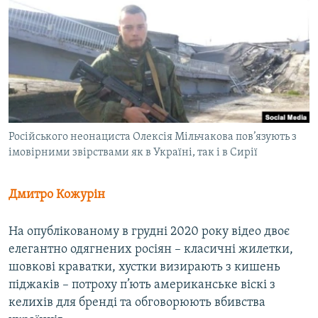
ВІДЕОУРОКИ «ELIFBE»
Русский
СВІДЧЕННЯ ОКУПАЦІЇ
Qırımtatar
УКРАЇНСЬКА ПРОБЛЕМА КРИМУ
ДОЛУЧАЙСЯ!
ІНФОГРАФІКА
Російського неонациста Олексія Мільчакова пов’язують з
імовірними звірствами як в Україні, так і в Сирії
Усі сайти RFE/RL
Дмитро Кожурін
На опублікованому в грудні 2020 року відео двоє
елегантно одягнених росіян – класичні жилетки,
шовкові краватки, хустки визирають з кишень
піджаків – потроху п’ють американське віскі з
келихів для бренді та обговорюють вбивства