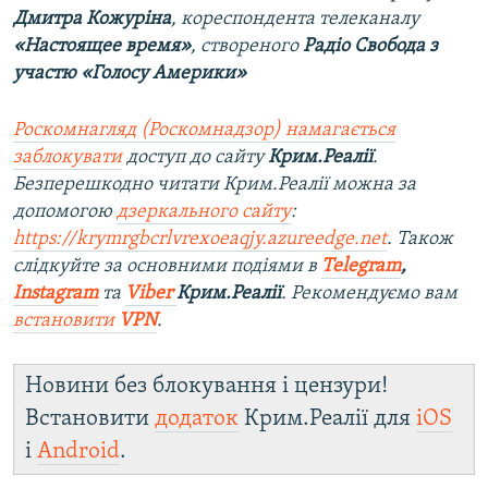
Дмитра Кожуріна
, кореспондента телеканалу
«Настоящее время»
, створеного
Радіо Свобода з
участю «Голосу Америки»
Роскомнагляд (Роскомнадзор) намагається
заблокувати
доступ до сайту
Крим.Реалії
.
Безперешкодно читати Крим.Реалії можна за
допомогою
дзеркального сайту
:
https://krymrgbcrlvrexoeaqjy.azureedge.net
. Також
слідкуйте за основними подіями в
Telegram
,
Instagram
та
Viber
Крим.Реалії
. Рекомендуємо вам
встановити
VPN
.
Новини без блокування і цензури!
Встановити
додаток
Крим.Реалії для
iOS
і
Android
.