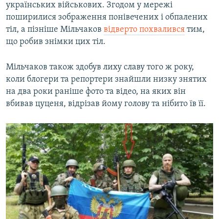
українських військових. Згодом у мережі
поширилися зображення понівечених і обпалених
тіл, а пізніше Мільчаков
відверто похвалився
тим,
що робив знімки цих тіл.
Мільчаков також здобув лиху славу того ж року,
коли блогери та репортери знайшли низку знятих
на два роки раніше фото та відео, на яких він
вбивав цуценя, відрізав йому голову та нібито їв її.