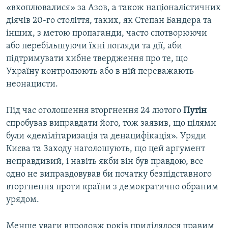
«вхоплювалися» за Азов, а також націоналістичних
діячів 20-го століття, таких, як Степан Бандера та
інших, з метою пропаганди, часто спотворюючи
або перебільшуючи їхні погляди та дії, аби
підтримувати хибне твердження про те, що
Україну контролюють або в ній переважають
неонацисти.
Під час оголошення вторгнення 24 лютого
Путін
спробував виправдати його, тож заявив, що цілями
були «демілітаризація та денацифікація». Уряди
Києва та Заходу наголошують, що цей аргумент
неправдивий, і навіть якби він був правдою, все
одно не виправдовував би початку безпідставного
вторгнення проти країни з демократично обраним
урядом.
Менше уваги впродовж років приділялося правим