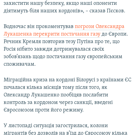
захистити нашу безпеку, якщо наші опоненти
діятимуть біля наших кордонів», – сказав Пєсков.
Водночас він прокоментував
погрози Олександра
Лукашенка перекрити постачання газу
до Європи.
Речник Кремля повторив тезу Путіна про те, що
Росія нібито завжди дотримувалася своїх
зобов’язань щодо постачання газу європейським
споживачам.
Міграційна криза на кордоні Білорусі з країнами ЄС
почалася кілька місяців тому після того, як
Олександр Лукашенко пообіцяв послабити
контроль за кордоном через санкції, введені
Євросоюзом проти його режиму.
У листопаді ситуація загострилася, колони
мігрантів без дозволів на в’їзд до Євросоюзу кілька