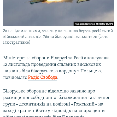
ВІДЕОУРОКИ «ELIFBE»
Русский
СВІДЧЕННЯ ОКУПАЦІЇ
Qırımtatar
УКРАЇНСЬКА ПРОБЛЕМА КРИМУ
За повідомленнями, участь у навчаннях беруть російський
ДОЛУЧАЙСЯ!
ІНФОГРАФІКА
військовий літак «Іл-76» та білоруські гелікоптери (фото
ілюстративне)
Усі сайти RFE/RL
Міністерства оборони Білорусі та Росії анонсували
12 листопада проведення спільних військових
навчань біля білоруського кордону з Польщею,
повідомляє
Радіо Свобода
.
Білоруське оборонне відомство заявило про
розміщення «об’єднанної батальйонної тактичної
групи» десантників на полігоні «Гожський» на
заході країни нібито у відповідь на «нарощення