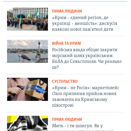
ПРАВА ЛЮДИНИ
«Крим – єдиний регіон, де
українці – меншість»: дискусія
навколо нової пам'ятної дати
ВІЙНА ТА КРИМ
Російська влада обіцяє закрити
морський шлях українським
БпЛА до Севастополя. Чи реально
це?
СУСПІЛЬСТВО
«Крим – не Росія»: маркетплейс
Ozon припинив прийом нових
замовлень на Кримському
півострові
ПРАВА ЛЮДИНИ
Мить – і ти шпигун. Як у