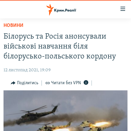
Доступність
посилання
Перейти
НОВИНИ
до
НОВИНИ
Білорусь та Росія анонсували
основного
ВОДА.КРИМ
матеріалу
військові навчання біля
ВІДЕО ТА ФОТО
Перейти
білорусько-польського кордону
до
ПОЛІТИКА
основної
12 листопад 2021, 19:09
БЛОГИ
навігації
Перейти
Поділитись
Читати без VPN
ПОГЛЯД
до
ІНТЕРВ'Ю
пошуку
ВСЕ ЗА ДЕНЬ
СПЕЦПРОЕКТИ
ЯК ОБІЙТИ БЛОКУВАННЯ
ДЕПОРТАЦІЯ