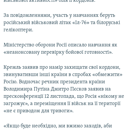
військової активності» біля її кордонів.
За повідомленнями, участь у навчаннях беруть
російський військовий літак «Іл-76» та білоруські
гелікоптери.
Міністерство оборони Росії описало навчання як
«неанонсовану перевірку бойової готовності».
Кремль заявив про намір захищати свої кордони,
звинувативши інші країни в спробах «обмежити»
Росію. Водночас речник президента країни
Володимира Путіна Дмитро Пєсков заявив на
пресконференції 12 листопада, що Росія «нікому не
загрожує», а переміщення її військ на її території
«не є приводом для тривоги».
«Якщо буде необхідно, ми вжимо заходів, аби