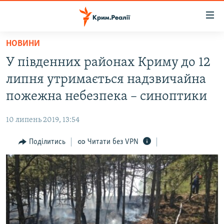
Доступність
посилання
Перейти
НОВИНИ
до
НОВИНИ
У південних районах Криму до 12
основного
ВОДА.КРИМ
матеріалу
липня утримається надзвичайна
ВІДЕО ТА ФОТО
Перейти
пожежна небезпека – синоптики
до
ПОЛІТИКА
основної
10 липень 2019, 13:54
БЛОГИ
навігації
Перейти
Поділитись
Читати без VPN
ПОГЛЯД
до
ІНТЕРВ'Ю
пошуку
ВСЕ ЗА ДЕНЬ
СПЕЦПРОЕКТИ
ЯК ОБІЙТИ БЛОКУВАННЯ
ДЕПОРТАЦІЯ