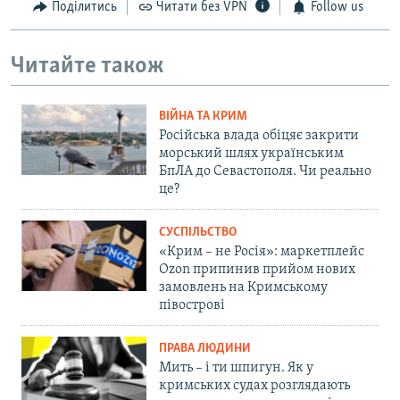
Поділитись
Читати без VPN
Follow us
l
i
d
Читайте також
e
ВІЙНА ТА КРИМ
Російська влада обіцяє закрити
морський шлях українським
БпЛА до Севастополя. Чи реально
це?
СУСПІЛЬСТВО
«Крим – не Росія»: маркетплейс
Ozon припинив прийом нових
замовлень на Кримському
півострові
ПРАВА ЛЮДИНИ
Мить – і ти шпигун. Як у
кримських судах розглядають