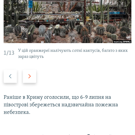
У цій оранжереї налічують сотні кактусів, багато з яких
1/13
зараз цвітуть
P
N
r
e
e
x
v
t
Раніше в Криму оголосили, що 6-9 липня на
i
s
півострові збережеться надзвичайна пожежна
o
l
небезпека.
u
i
s
d
s
e