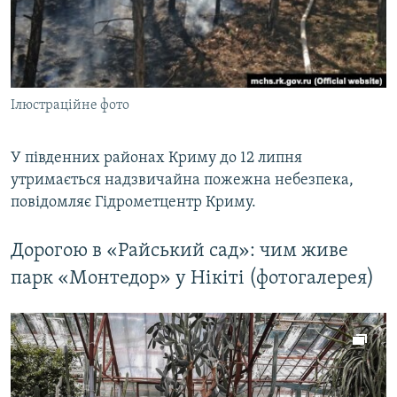
ВІДЕОУРОКИ «ELIFBE»
Русский
СВІДЧЕННЯ ОКУПАЦІЇ
Qırımtatar
УКРАЇНСЬКА ПРОБЛЕМА КРИМУ
Ілюстраційне фото
ДОЛУЧАЙСЯ!
ІНФОГРАФІКА
У південних районах Криму до 12 липня
утримається надзвичайна пожежна небезпека,
Усі сайти RFE/RL
повідомляє Гідрометцентр Криму.
Дорогою в «Райський сад»: чим живе
парк «Монтедор» у Нікіті (фотогалерея)