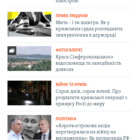
півострові
ПРАВА ЛЮДИНИ
Мить – і ти шпигун. Як у
кримських судах розглядають
звинувачення в держзраді
ФОТОГАЛЕРЕЇ
Краса Сімферопольського
водосховища та занедбаність
довкола
ВІЙНА ТА КРИМ
Сорок днів, сорок ночей. Про
результати кримської операції з
примусу Росії до миру
ПОЛІТИКА
«Короткострокова акція
перетворилася на війну на
виснаження»: Як пропаганда РФ