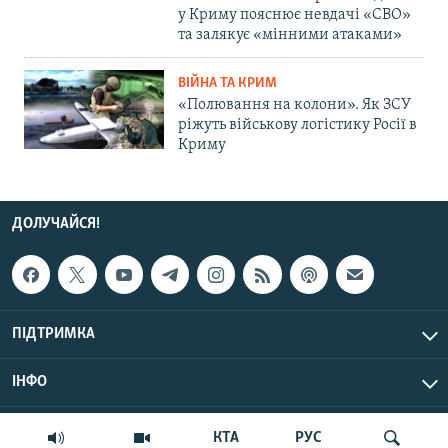
у Криму пояснює невдачі «СВО»
та залякує «мінними атаками»
ВІЙНА ТА КРИМ
«Полювання на колони». Як ЗСУ
ріжуть військову логістику Росії в
Криму
ДОЛУЧАЙСЯ!
ПІДТРИМКА
ІНФО
© Крим.Реалії, 2026 | Усі права застережено.
КТА
РУС