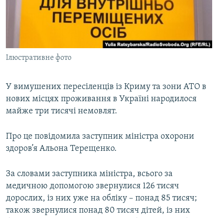
ВІДЕОУРОКИ «ELIFBE»
Русский
СВІДЧЕННЯ ОКУПАЦІЇ
Qırımtatar
УКРАЇНСЬКА ПРОБЛЕМА КРИМУ
Ілюстративне фото
ДОЛУЧАЙСЯ!
ІНФОГРАФІКА
У вимушених пересіленців із Криму та зони АТО в
нових місцях проживання в Україні народилося
Усі сайти RFE/RL
майже три тисячі немовлят.
Про це повідомила заступник міністра охорони
здоров’я Альона Терещенко.
За словами заступника міністра, всього за
медичною допомогою звернулися 126 тисяч
дорослих, із них уже на обліку – понад 85 тисяч;
також звернулися понад 80 тисяч дітей, із них