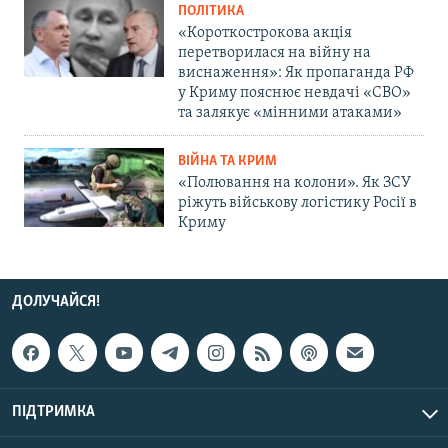
ПОЛІТИКА
«Короткострокова акція
перетворилася на війну на
виснаження»: Як пропаганда РФ
у Криму пояснює невдачі «СВО»
та залякує «мінними атаками»
ВІЙНА ТА КРИМ
«Полювання на колони». Як ЗСУ
ріжуть військову логістику Росії в
Криму
ДОЛУЧАЙСЯ!
ПІДТРИМКА