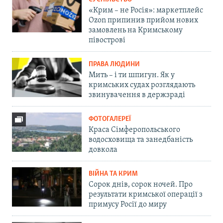
«Крим – не Росія»: маркетплейс
Ozon припинив прийом нових
замовлень на Кримському
півострові
ПРАВА ЛЮДИНИ
Мить – і ти шпигун. Як у
кримських судах розглядають
звинувачення в держзраді
ФОТОГАЛЕРЕЇ
Краса Сімферопольського
водосховища та занедбаність
довкола
ВІЙНА ТА КРИМ
Сорок днів, сорок ночей. Про
результати кримської операції з
примусу Росії до миру