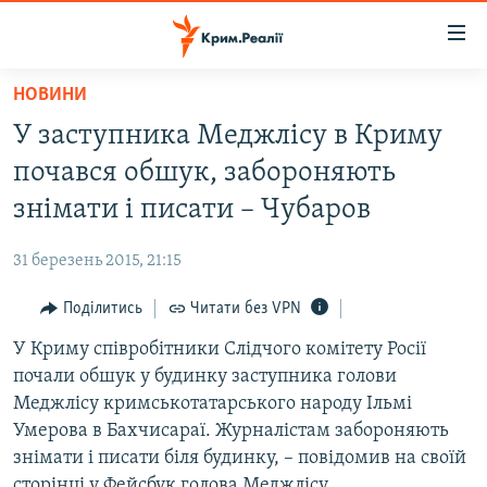
Доступність
посилання
Перейти
НОВИНИ
до
НОВИНИ
У заступника Меджлісу в Криму
основного
ВОДА.КРИМ
матеріалу
почався обшук, забороняють
ВІДЕО ТА ФОТО
Перейти
знімати і писати – Чубаров
до
ПОЛІТИКА
основної
31 березень 2015, 21:15
БЛОГИ
навігації
Перейти
Поділитись
Читати без VPN
ПОГЛЯД
до
У Криму співробітники Слідчого комітету Росії
ІНТЕРВ'Ю
пошуку
почали обшук у будинку заступника голови
ВСЕ ЗА ДЕНЬ
Меджлісу кримськотатарського народу Ільмі
СПЕЦПРОЕКТИ
Умерова в Бахчисараї. Журналістам забороняють
знімати і писати біля будинку, – повідомив на своїй
ЯК ОБІЙТИ БЛОКУВАННЯ
ДЕПОРТАЦІЯ
сторінці у Фейсбук голова Меджлісу