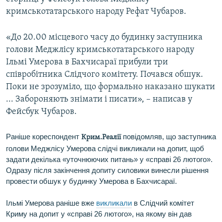
ВІДЕОУРОКИ «ELIFBE»
кримськотатарського народу Рефат Чубаров.
Русский
СВІДЧЕННЯ ОКУПАЦІЇ
Qırımtatar
«До 20.00 місцевого часу до будинку заступника
УКРАЇНСЬКА ПРОБЛЕМА КРИМУ
голови Меджлісу кримськотатарського народу
Ільмі Умерова в Бахчисараї прибули три
ДОЛУЧАЙСЯ!
ІНФОГРАФІКА
співробітника Слідчого комітету. Почався обшук.
Поки не зрозуміло, що формально наказано шукати
... Забороняють знімати і писати», – написав у
Усі сайти RFE/RL
Фейсбук Чубаров.
Раніше кореспондент
повідомляв, що заступника
Крим.Реалії
голови Меджлісу Умерова слідчі викликали на допит, щоб
задати декілька «уточнюючих питань» у «справі 26 лютого».
Одразу після закінчення допиту силовики винесли рішення
провести обшук у будинку Умерова в Бахчисараї.
Ільмі Умерова раніше вже
викликали
в Слідчий комітет
Криму на допит у «справі 26 лютого», на якому він дав