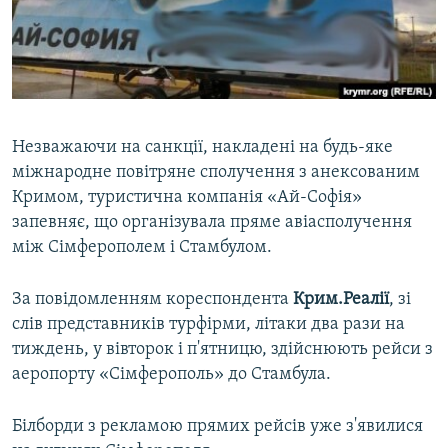
ВІДЕОУРОКИ «ELIFBE»
Русский
СВІДЧЕННЯ ОКУПАЦІЇ
Qırımtatar
УКРАЇНСЬКА ПРОБЛЕМА КРИМУ
ДОЛУЧАЙСЯ!
ІНФОГРАФІКА
Незважаючи на санкції, накладені на будь-яке
міжнародне повітряне сполучення з анексованим
Кримом, туристична компанія «Ай-Софія»
Усі сайти RFE/RL
запевняє, що організувала пряме авіасполучення
між Сімферополем і Стамбулом.
За повідомленням кореспондента
Крим.Реалії
, зі
слів представників турфірми, літаки два рази на
тиждень, у вівторок і п'ятницю, здійснюють рейси з
аеропорту «Сімферополь» до Стамбула.
Білборди з рекламою прямих рейсів уже з'явилися