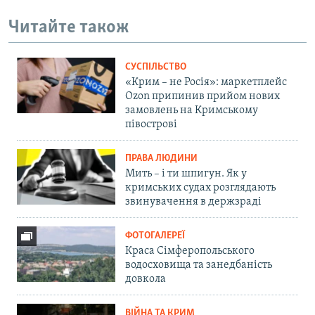
Читайте також
СУСПІЛЬСТВО
«Крим – не Росія»: маркетплейс
Ozon припинив прийом нових
замовлень на Кримському
півострові
ПРАВА ЛЮДИНИ
Мить – і ти шпигун. Як у
кримських судах розглядають
звинувачення в держзраді
ФОТОГАЛЕРЕЇ
Краса Сімферопольського
водосховища та занедбаність
довкола
ВІЙНА ТА КРИМ