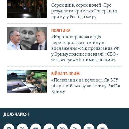
Сорок днів, сорок ночей. Про
результати кримської операції з
примусу Росії до миру
ПОЛІТИКА
«Короткострокова акція
перетворилася на війну на
виснаження»: Як пропаганда РФ
у Криму пояснює невдачі «СВО»
та залякує «мінними атаками»
ВІЙНА ТА КРИМ
«Полювання на колони». Як ЗСУ
ріжуть військову логістику Росії в
Криму
ДОЛУЧАЙСЯ!