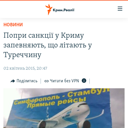
Доступність
посилання
Перейти
НОВИНИ
до
НОВИНИ
Попри санкції у Криму
основного
ВОДА.КРИМ
матеріалу
запевняють, що літають у
ВІДЕО ТА ФОТО
Перейти
Туреччину
до
ПОЛІТИКА
основної
02 квітень 2015, 20:47
БЛОГИ
навігації
Перейти
Поділитись
Читати без VPN
ПОГЛЯД
до
ІНТЕРВ'Ю
пошуку
ВСЕ ЗА ДЕНЬ
СПЕЦПРОЕКТИ
ЯК ОБІЙТИ БЛОКУВАННЯ
ДЕПОРТАЦІЯ