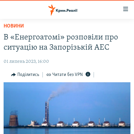
Доступність
посилання
Перейти
НОВИНИ
до
НОВИНИ
В «Енергоатомі» розповіли про
основного
ВОДА.КРИМ
матеріалу
ситуацію на Запорізькій АЕС
ВІДЕО ТА ФОТО
Перейти
до
01 липень 2023, 16:00
ПОЛІТИКА
основної
БЛОГИ
Поділитись
Читати без VPN
навігації
Перейти
ПОГЛЯД
до
ІНТЕРВ'Ю
пошуку
ВСЕ ЗА ДЕНЬ
СПЕЦПРОЕКТИ
ЯК ОБІЙТИ БЛОКУВАННЯ
ДЕПОРТАЦІЯ