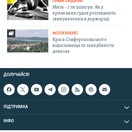
ПРАВА ЛЮДИНИ
Мить – і ти шпигун. Як у
кримських судах розглядають
звинувачення в держзраді
ФОТОГАЛЕРЕЇ
Краса Сімферопольського
водосховища та занедбаність
довкола
ДОЛУЧАЙСЯ!
ПІДТРИМКА
ІНФО