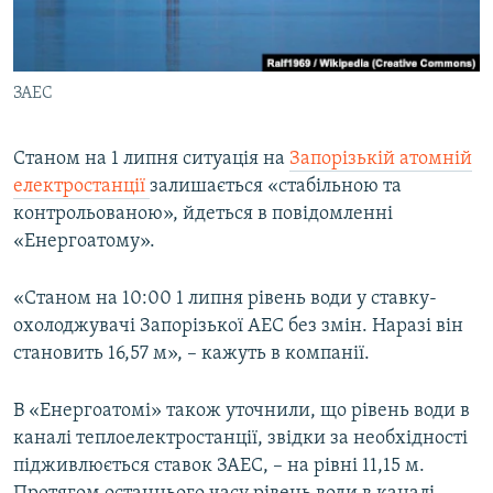
ВІДЕОУРОКИ «ELIFBE»
Русский
СВІДЧЕННЯ ОКУПАЦІЇ
Qırımtatar
ЗАЕС
УКРАЇНСЬКА ПРОБЛЕМА КРИМУ
ДОЛУЧАЙСЯ!
ІНФОГРАФІКА
Станом на 1 липня ситуація на
Запорізькій атомній
електростанції
залишається «стабільною та
контрольованою», йдеться в повідомленні
Усі сайти RFE/RL
«Енергоатому».
«Станом на 10:00 1 липня рівень води у ставку-
охолоджувачі Запорізької АЕС без змін. Наразі він
становить 16,57 м», – кажуть в компанії.
В «Енергоатомі» також уточнили, що рівень води в
каналі теплоелектростанції, звідки за необхідності
підживлюється ставок ЗАЕС, – на рівні 11,15 м.