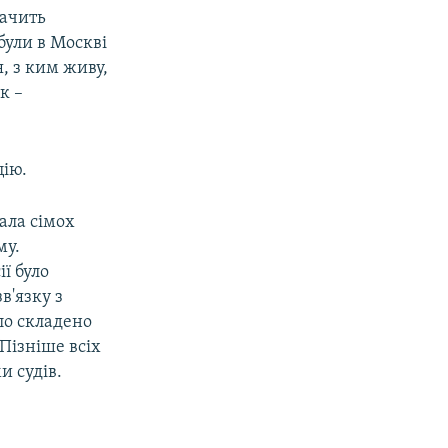
начить
були в Москві
я, з ким живу,
к –
цію.
ала сімох
му.
ії було
в'язку з
ло складено
 Пізніше всіх
и судів.