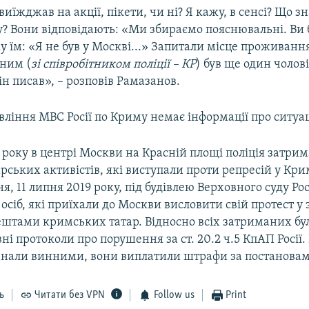
виїжджав на акції, пікети, чи ні? Я кажу, в сенсі? Що з
? Вони відповідають: «Ми збираємо пояснювальні. Ви 
жу їм: «Я не був у Москві...» Запитали місце проживанн
 ним (
зі співробітником поліції – КР
) був ще один чолові
ін писав», – розповів Рамазанов.
вління МВС Росії по Криму немає інформації про ситуа
 року в центрі Москви на Красній площі поліція затрим
ських активістів, які виступали проти репресій у Кри
я, 11 липня 2019 року, під будівлею Верховного суду Рос
осіб, які приїхали до Москви висловити свій протест у з
штами кримських татар. Відносно всіх затриманих бу
ні протоколи про порушення за ст. 20.2 ч.5 КпАП Росії.
изнали винними, вони виплатили штрафи за постановам
ь
Читати без VPN
Follow us
Print