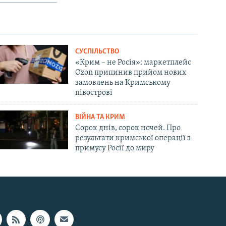
СУСПІЛЬСТВО
«Крим – не Росія»: маркетплейс
Ozon припинив прийом нових
замовлень на Кримському
півострові
ВІЙНА ТА КРИМ
Сорок днів, сорок ночей. Про
результати кримської операції з
примусу Росії до миру