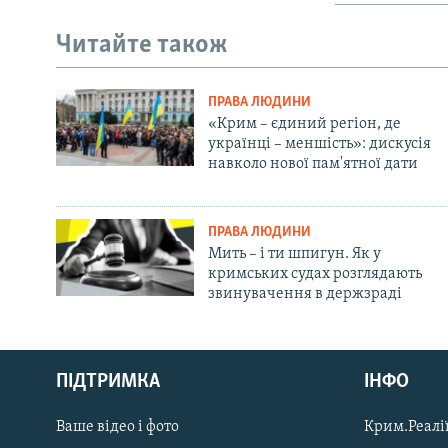
Читайте також
ПРАВА ЛЮДИНИ
«Крим – єдиний регіон, де
українці – меншість»: дискусія
навколо нової пам'ятної дати
ПРАВА ЛЮДИНИ
Мить – і ти шпигун. Як у
кримських судах розглядають
звинувачення в держзраді
Русский
ПІДТРИМКА
ІНФО
Qırımtatar
Ваше відео і фото
Крим.Реалії
ДОЛУЧАЙСЯ!