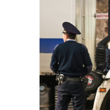
ВІДЕОУРОКИ «ELIFBE»
СВІДЧЕННЯ ОКУПАЦІЇ
УКРАЇНСЬКА ПРОБЛЕМА КРИМУ
ІНФОГРАФІКА