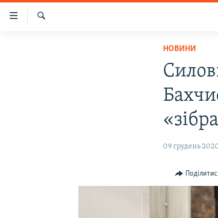
Доступність
посилання
Шукати
Перейти
НОВИНИ
НОВИНИ
до
ВОДА.КРИМ
основного
Силов
матеріалу
ВІДЕО ТА ФОТО
Перейти
Бахчи
ПОЛІТИКА
до
основної
БЛОГИ
«зібра
навігації
ПОГЛЯД
Перейти
09 грудень 2020,
до
ІНТЕРВ'Ю
пошуку
ВСЕ ЗА ДЕНЬ
Поділитис
СПЕЦПРОЕКТИ
ЯК ОБІЙТИ БЛОКУВАННЯ
ДЕПОРТАЦІЯ