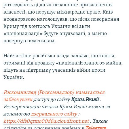
розглядають ці дії як незаконне привласнення
власності, що порушує міжнародне право. Київ
неодноразово наголошував, що після повернення
Криму під контроль України всі акти
«націоналізації» будуть анульовані, а майно –
повернуто власникам.
Найчастіше російська влада заявляє, що кошти,
отримані від продажу «націоналізованого» майна,
підуть на підтримку учасників війни проти
України.
Роскомнагляд (Роскомнадзор) намагається
заблокувати
доступ до сайту
Крим.Реалії
.
Безперешкодно читати Крим.Реалії можна за
допомогою
дзеркального сайту
:
https://dfs0qrmo00d6u.cloudfront.net
. Також
слідкуйте за основними подіями в
Telegram
,