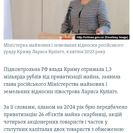
ВІДЕОУРОКИ «ELIFBE»
Русский
СВІДЧЕННЯ ОКУПАЦІЇ
Qırımtatar
УКРАЇНСЬКА ПРОБЛЕМА КРИМУ
ДОЛУЧАЙСЯ!
ІНФОГРАФІКА
Міністерка майнових і земельних відносин російського
уряду Криму Лариса Кулініч, 4 квітня 2023 року
Усі сайти RFE/RL
Підконтрольна РФ влада Криму отримала 1,3
мільярда рублів від приватизації майна, заявила
глава російського Міністерства майнових і
земельних відносин півострова Лариса Кулініч.
За її словами, планом на 2024 рік було передбачено
приватизацію 26 об'єктів майна скарбниці, акцій
чотирьох акціонерних товариств і часток у
статутних капіталах двох товариств з обмеженою