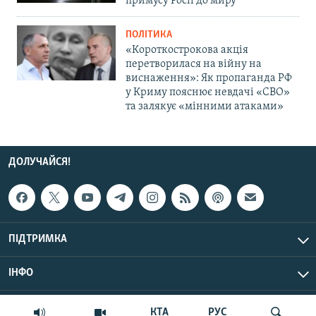
примусу Росії до миру
ПОЛІТИКА
«Короткострокова акція
перетворилася на війну на
виснаження»: Як пропаганда РФ
у Криму пояснює невдачі «СВО»
та залякує «мінними атаками»
ДОЛУЧАЙСЯ!
ПІДТРИМКА
ІНФО
© Крим.Реалії, 2026 | Усі права застережено.
КТА
РУС