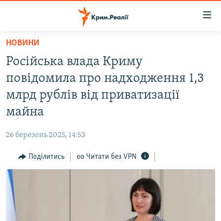
Доступність
посилання
Перейти
НОВИНИ
до
НОВИНИ
Російська влада Криму
основного
ВОДА.КРИМ
матеріалу
повідомила про надходження 1,3
ВІДЕО ТА ФОТО
Перейти
млрд рублів від приватизації
до
ПОЛІТИКА
майна
основної
БЛОГИ
навігації
26 березень 2025, 14:53
Перейти
ПОГЛЯД
до
Поділитись
Читати без VPN
ІНТЕРВ'Ю
пошуку
ВСЕ ЗА ДЕНЬ
СПЕЦПРОЕКТИ
ЯК ОБІЙТИ БЛОКУВАННЯ
ДЕПОРТАЦІЯ