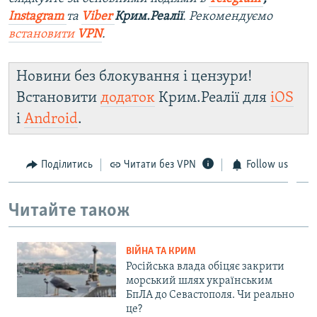
Instagram
та
Viber
Крим.Реалії
. Рекомендуємо
встановити
VPN
.
Новини без блокування і цензури!
Встановити
додаток
Крим.Реалії для
iOS
і
Android
.
Поділитись
Читати без VPN
Follow us
Читайте також
ВІЙНА ТА КРИМ
Російська влада обіцяє закрити
морський шлях українським
БпЛА до Севастополя. Чи реально
це?