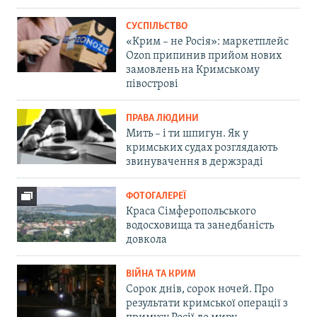
СУСПІЛЬСТВО
«Крим – не Росія»: маркетплейс
Ozon припинив прийом нових
замовлень на Кримському
півострові
ПРАВА ЛЮДИНИ
Мить – і ти шпигун. Як у
кримських судах розглядають
звинувачення в держзраді
ФОТОГАЛЕРЕЇ
Краса Сімферопольського
водосховища та занедбаність
довкола
ВІЙНА ТА КРИМ
Сорок днів, сорок ночей. Про
результати кримської операції з