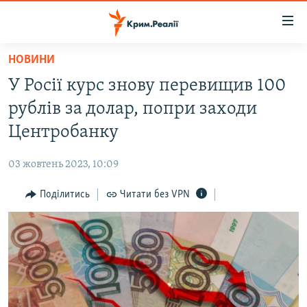
Доступність
посилання
Перейти
НОВИНИ
до
НОВИНИ
У Росії курс знову перевищив 100
основного
ВОДА.КРИМ
матеріалу
рублів за долар, попри заходи
ВІДЕО ТА ФОТО
Перейти
Центробанку
до
ПОЛІТИКА
основної
03 жовтень 2023, 10:09
БЛОГИ
навігації
Перейти
Поділитись
Читати без VPN
ПОГЛЯД
до
ІНТЕРВ'Ю
пошуку
ВСЕ ЗА ДЕНЬ
СПЕЦПРОЕКТИ
ЯК ОБІЙТИ БЛОКУВАННЯ
ДЕПОРТАЦІЯ