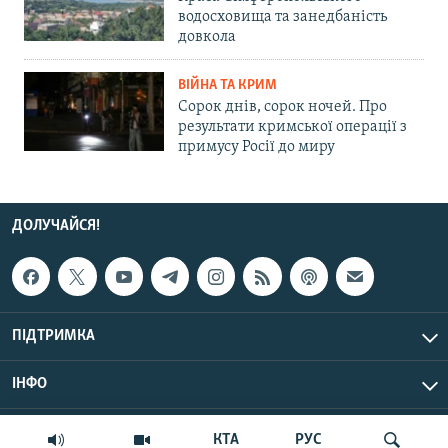
водосховища та занедбаність
довкола
ВІЙНА ТА КРИМ
Сорок днів, сорок ночей. Про
результати кримської операції з
примусу Росії до миру
ДОЛУЧАЙСЯ!
ПІДТРИМКА
ІНФО
© Крим.Реалії, 2026 | Усі права застережено.
КТА
РУС