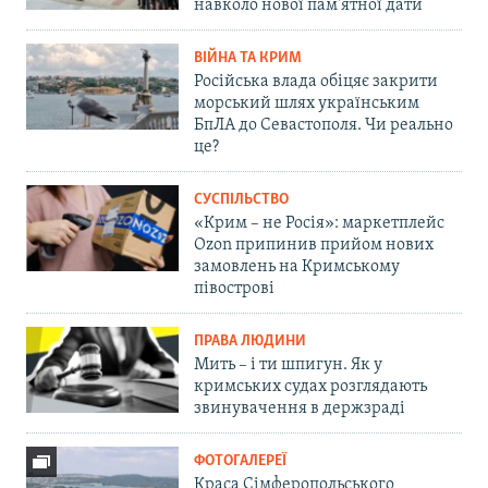
навколо нової пам'ятної дати
ВІЙНА ТА КРИМ
Російська влада обіцяє закрити
морський шлях українським
БпЛА до Севастополя. Чи реально
це?
СУСПІЛЬСТВО
«Крим – не Росія»: маркетплейс
Ozon припинив прийом нових
замовлень на Кримському
півострові
ПРАВА ЛЮДИНИ
Мить – і ти шпигун. Як у
кримських судах розглядають
звинувачення в держзраді
ФОТОГАЛЕРЕЇ
Краса Сімферопольського