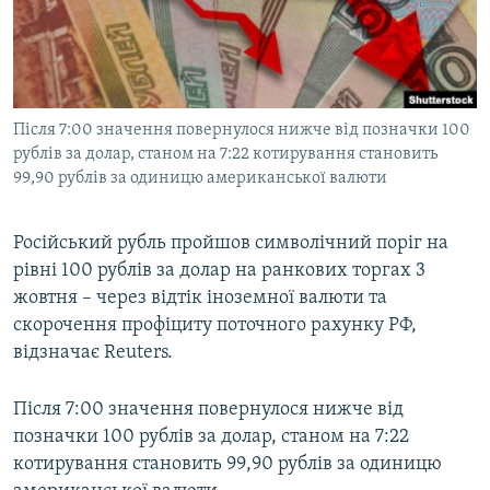
ВІДЕОУРОКИ «ELIFBE»
Русский
СВІДЧЕННЯ ОКУПАЦІЇ
Qırımtatar
УКРАЇНСЬКА ПРОБЛЕМА КРИМУ
Після 7:00 значення повернулося нижче від позначки 100
ДОЛУЧАЙСЯ!
ІНФОГРАФІКА
рублів за долар, станом на 7:22 котирування становить
99,90 рублів за одиницю американської валюти
Усі сайти RFE/RL
Російський рубль пройшов символічний поріг на
рівні 100 рублів за долар на ранкових торгах 3
жовтня – через відтік іноземної валюти та
скорочення профіциту поточного рахунку РФ,
відзначає Reuters.
Після 7:00 значення повернулося нижче від
позначки 100 рублів за долар, станом на 7:22
котирування становить 99,90 рублів за одиницю