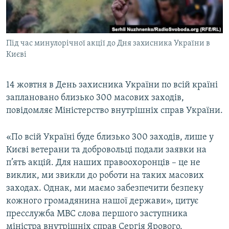
ВІДЕОУРОКИ «ELIFBE»
Русский
СВІДЧЕННЯ ОКУПАЦІЇ
Qırımtatar
Під час минулорічної акції до Дня захисника України в
УКРАЇНСЬКА ПРОБЛЕМА КРИМУ
Києві
ДОЛУЧАЙСЯ!
ІНФОГРАФІКА
14 жовтня в День захисника України по всій країні
заплановано близько 300 масових заходів,
повідомляє Міністерство внутрішніх справ України.
Усі сайти RFE/RL
«По всій Україні буде близько 300 заходів, лише у
Києві ветерани та добровольці подали заявки на
п’ять акцій. Для наших правоохоронців – це не
виклик, ми звикли до роботи на таких масових
заходах. Однак, ми маємо забезпечити безпеку
кожного громадянина нашої держави», цитує
пресслужба МВС слова першого заступника
міністра внутрішніх справ Сергія Ярового.