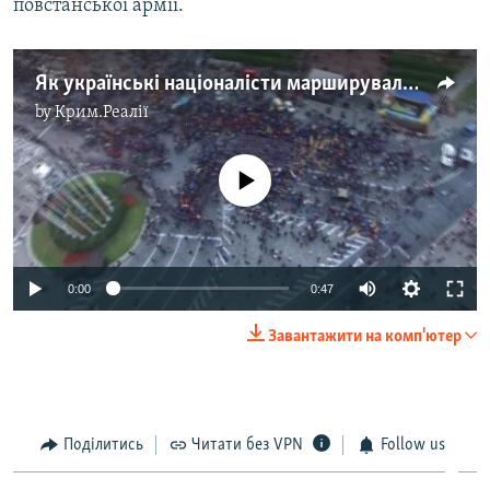
повстанської армії.
Як українські націоналісти марширували столицею – відео
by
Крим.Реалії
No media source currently available
0:00
0:47
Завантажити на комп'ютер
Поділитись
Читати без VPN
Follow us