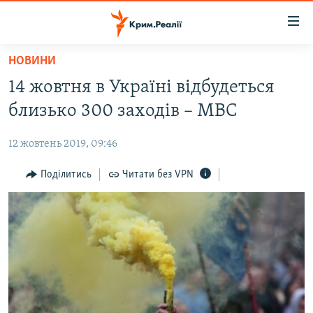
Доступність
посилання
Перейти
НОВИНИ
до
НОВИНИ
14 жовтня в Україні відбудеться
основного
ВОДА.КРИМ
матеріалу
близько 300 заходів – МВС
ВІДЕО ТА ФОТО
Перейти
до
12 жовтень 2019, 09:46
ПОЛІТИКА
основної
БЛОГИ
Поділитись
Читати без VPN
навігації
Перейти
ПОГЛЯД
до
ІНТЕРВ'Ю
пошуку
ВСЕ ЗА ДЕНЬ
СПЕЦПРОЕКТИ
ЯК ОБІЙТИ БЛОКУВАННЯ
ДЕПОРТАЦІЯ