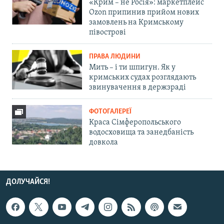
«Крим – не Росія»: маркетплейс
Ozon припинив прийом нових
замовлень на Кримському
півострові
ПРАВА ЛЮДИНИ
Мить – і ти шпигун. Як у
кримських судах розглядають
звинувачення в держзраді
ФОТОГАЛЕРЕЇ
Краса Сімферопольського
водосховища та занедбаність
довкола
ДОЛУЧАЙСЯ!