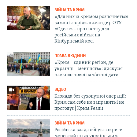
ВІЙНА ТА КРИМ
«Для них із Кримом розпочнеться
важка історія»: командир ОТУ
«Одеса» – про пастку для
російських військ на
Кінбурнській косі
ПРАВА ЛЮДИНИ
«Крим – єдиний регіон, де
українці – меншість»: дискусія
навколо нової пам'ятної дати
ВІДЕО
Блокада без сухопутної операції:
Крим сам себе не заправить і не
прогодує | Крим.Реалії
ВІЙНА ТА КРИМ
Російська влада обіцяє закрити
морський шлях українським