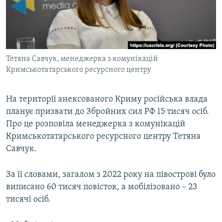
ВІДЕОУРОКИ «ELIFBE»
Русский
СВІДЧЕННЯ ОКУПАЦІЇ
Qırımtatar
УКРАЇНСЬКА ПРОБЛЕМА КРИМУ
Тетяна Савчук, менеджерка з комунікацій
ДОЛУЧАЙСЯ!
ІНФОГРАФІКА
Кримськотатарського ресурсного центру
На території анексованого Криму російська влада
Усі сайти RFE/RL
планує призвати до Збройних сил РФ 15 тисяч осіб.
Про це розповіла менеджерка з комунікацій
Кримськотатарського ресурсного центру Тетяна
Савчук.
За її словами, загалом з 2022 року на півострові було
виписано 60 тисяч повісток, а мобілізовано – 23
тисячі осіб.