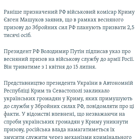
Раніше призначений РФ військовий комісар Криму
Євген Машуков заявив, що в рамках весняного
призову до Збройних сил РФ планують призвати 2,5
тисячі осіб.
Президент РФ Володимир Путін підписав указ про
весняний призов на військову службу до армії Росії.
Він триватиме з 1 квітня до 15 липня.
Представництво президента України в Автономній
Республіці Крим та Севастополі закликало
українських громадян у Криму, яких примушують
до служби у Збройних силах РФ, повідомляти про ці
факти. У відомстві впевнені, що незважаючи на
спроби українських громадян у Криму уникнути
призову, російська влада намагатиметься їх
змусити служити через механізми кримінального