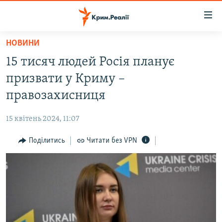
Доступність
посилання
Перейти
НОВИНИ
до
НОВИНИ
15 тисяч людей Росія планує
основного
ВОДА.КРИМ
матеріалу
призвати у Криму –
ВІДЕО ТА ФОТО
Перейти
правозахисниця
до
ПОЛІТИКА
основної
15 квітень 2024, 11:07
БЛОГИ
навігації
Перейти
Поділитись
Читати без VPN
ПОГЛЯД
до
ІНТЕРВ'Ю
пошуку
ВСЕ ЗА ДЕНЬ
СПЕЦПРОЕКТИ
ЯК ОБІЙТИ БЛОКУВАННЯ
ДЕПОРТАЦІЯ