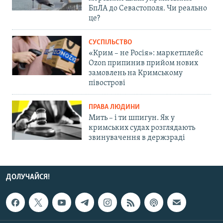
БпЛА до Севастополя. Чи реально
це?
СУСПІЛЬСТВО
«Крим – не Росія»: маркетплейс
Ozon припинив прийом нових
замовлень на Кримському
півострові
ПРАВА ЛЮДИНИ
Мить – і ти шпигун. Як у
кримських судах розглядають
звинувачення в держзраді
ДОЛУЧАЙСЯ!