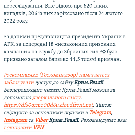
переслідування. Вже відомо про 520 таких
випадків, 206 із них зафіксовано після 24 лютого
2022 року.
За даними представництва президента України в
АРК, за попередні 18 «незаконних призовних
кампаній» на службу до Збройних сил РФ було
призвано загалом близько 44,5 тисячі кримчан.
Роскомнагляд (Роскомнадзор) намагається
заблокувати
доступ до сайту
Крим.Реалії
.
Безперешкодно читати Крим.Реалії можна за
допомогою
дзеркального сайту
:
https://dfs0qrmo00d6u.cloudfront.net
. Також
слідкуйте за основними подіями в
Telegram
,
Instagram
та
Viber
Крим.Реалії
. Рекомендуємо вам
встановити
VPN
.