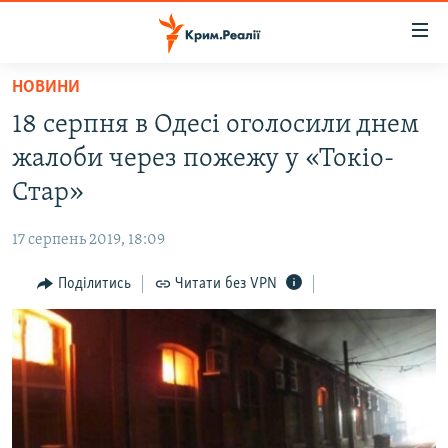
Доступність
посилання
Перейти
НОВИНИ
до
НОВИНИ
18 серпня в Одесі оголосили днем
основного
ВОДА.КРИМ
матеріалу
жалоби через пожежу у «Токіо-
ВІДЕО ТА ФОТО
Перейти
Стар»
до
ПОЛІТИКА
основної
17 серпень 2019, 18:09
БЛОГИ
навігації
Перейти
Поділитись
Читати без VPN
ПОГЛЯД
до
ІНТЕРВ'Ю
пошуку
ВСЕ ЗА ДЕНЬ
СПЕЦПРОЕКТИ
ЯК ОБІЙТИ БЛОКУВАННЯ
ДЕПОРТАЦІЯ