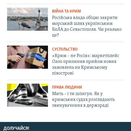
ВІЙНА ТА КРИМ
Російська влада обіцяє закрити
морський шлях українським
БпЛА до Севастополя. Чи реально
це?
СУСПІЛЬСТВО
«Крим – не Росія»: маркетплейс
Ozon припинив прийом нових
замовлень на Кримському
півострові
ПРАВА ЛЮДИНИ
Мить – і ти шпигун. Як у
кримських судах розглядають
звинувачення в держзраді
ДОЛУЧАЙСЯ!