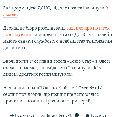
За інформацією ДСНС, під час пожежі загинули
9
людей
.
Державне бюро розслідувань
заявило про початок
розслідування
дій представників ДСНС, які начебто
мають ознаки службового недбальства та призвели
до пожежі.
Вночі проти 17 серпня в готелі «Токіо Стар» в Одесі
сталася пожежа, внаслідок якої загинули вісім
людей, десятьох госпіталізували.
Начальник поліції Одеської області
Олег Бех
17
серпня повідомив, що поліція ще встановлює
причини займання і розглядає три версії.
Поділитись
Читати без VPN
Follow us