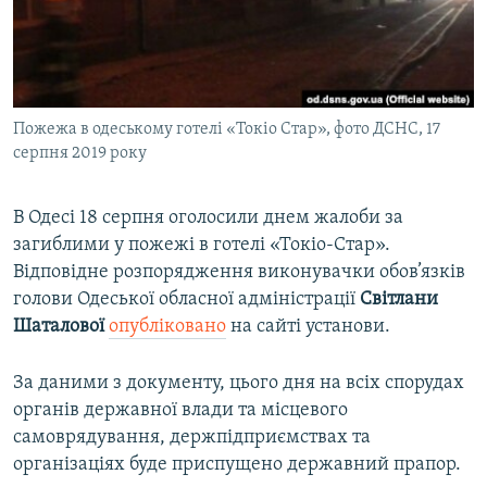
ВІДЕОУРОКИ «ELIFBE»
Русский
СВІДЧЕННЯ ОКУПАЦІЇ
Qırımtatar
УКРАЇНСЬКА ПРОБЛЕМА КРИМУ
Пожежа в одеському готелі «Токіо Стар», фото ДСНС, 17
ДОЛУЧАЙСЯ!
ІНФОГРАФІКА
серпня 2019 року
В Одесі 18 серпня оголосили днем жалоби за
Усі сайти RFE/RL
загиблими у пожежі в готелі «Токіо-Стар».
Відповідне розпорядження виконувачки обов’язків
голови Одеської обласної адміністрації
Світлани
Шаталової
опубліковано
на сайті установи.
За даними з документу, цього дня на всіх спорудах
органів державної влади та місцевого
самоврядування, держпідприємствах та
організаціях буде приспущено державний прапор.