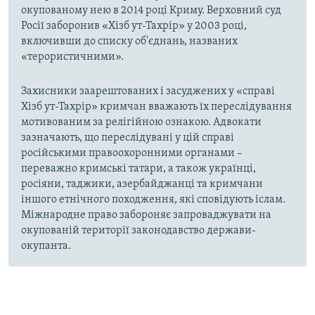
окупованому нею в 2014 році Криму. Верховний суд
Росії заборонив «Хізб ут-Тахрір» у 2003 році,
включивши до списку об'єднань, названих
«терористичними».
Захисники заарештованих і засуджених у «справі
Хізб ут-Тахрір» кримчан вважають їх переслідування
мотивованим за релігійною ознакою. Адвокати
зазначають, що переслідувані у цій справі
російськими правоохоронними органами –
переважно кримські татари, а також українці,
росіяни, таджики, азербайджанці та кримчани
іншого етнічного походження, які сповідують іслам.
Міжнародне право забороняє запроваджувати на
окупованій території законодавство держави-
окупанта.