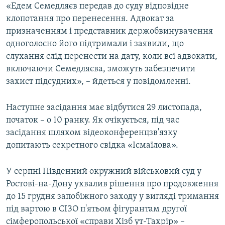
«Едем Семедляєв передав до суду відповідне
клопотання про перенесення. Адвокат за
призначенням і представник держобвинувачення
одноголосно його підтримали і заявили, що
слухання слід перенести на дату, коли всі адвокати,
включаючи Семедляєва, зможуть забезпечити
захист підсудних», – йдеться у повідомленні.
Наступне засідання має відбутися 29 листопада,
початок – о 10 ранку. Як очікується, під час
засідання шляхом відеоконференцзв'язку
допитають секретного свідка «Ісмаїлова».
У серпні Південний окружний військовий суд у
Ростові-на-Дону ухвалив рішення про продовження
до 15 грудня запобіжного заходу у вигляді тримання
під вартою в СІЗО п'ятьом фігурантам другої
сімферопольської «справи Хізб ут-Тахрір» –