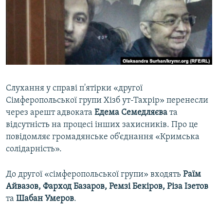
ВІДЕОУРОКИ «ELIFBE»
Русский
СВІДЧЕННЯ ОКУПАЦІЇ
Qırımtatar
УКРАЇНСЬКА ПРОБЛЕМА КРИМУ
ДОЛУЧАЙСЯ!
ІНФОГРАФІКА
Слухання у справі п'ятірки «другої
Сімферопольської групи Хізб ут-Тахрір» перенесли
Усі сайти RFE/RL
через арешт адвоката
Едема Семедляєва
та
відсутність на процесі інших захисників. Про це
повідомляє громадянське об’єднання «Кримська
солідарність».
До другої «сімферопольської групи» входять
Раїм
Айвазов, Фарход Базаров, Ремзі Бекіров, Різа Ізетов
та
Шабан Умеров
.