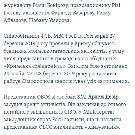
журналісту Ремзі Бекірову, правозахиснику Різі
Ізетову, активістам Фарходу Базарову, Раїму
Айвазову, Шабану Умерова.
Співробітники ФСБ, МВС Росії та Росгвардії 27
березня 2019 року провели у Криму обшуки в
будинках кримськотатарських активістів, у тому
числі представників громадського об'єднання
«Кримська солідарність». Загалом було затримано
24 особи. 27 і 28 березня 2019 року російський
райсуд Сімферополя заарештував усіх затриманих.
Представник ОБСЄ зі свободи ЗМІ
Арлем Дезір
засудив арешт активістів. Він закликав до їхнього
негайного звільнення із СІЗО. У Міністерстві
закордонних справ Росії заявили, що ці заклики
представника ОБСЄ викликають «здивування».