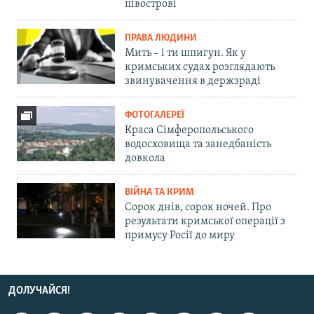
півострові
ПРАВА ЛЮДИНИ
Мить – і ти шпигун. Як у
кримських судах розглядають
звинувачення в держзраді
ФОТОГАЛЕРЕЇ
Краса Сімферопольського
водосховища та занедбаність
довкола
ВІЙНА ТА КРИМ
Сорок днів, сорок ночей. Про
результати кримської операції з
примусу Росії до миру
ДОЛУЧАЙСЯ!