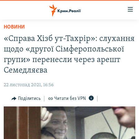
Доступність
посилання
Перейти
НОВИНИ
до
НОВИНИ
«Справа Хізб ут-Тахрір»: слухання
основного
ВОДА.КРИМ
матеріалу
щодо «другої Сімферопольської
ВІДЕО ТА ФОТО
Перейти
групи» перенесли через арешт
до
ПОЛІТИКА
Семедляєва
основної
БЛОГИ
навігації
22 листопад 2021, 16:56
Перейти
ПОГЛЯД
до
Поділитись
Читати без VPN
ІНТЕРВ'Ю
пошуку
ВСЕ ЗА ДЕНЬ
СПЕЦПРОЕКТИ
ЯК ОБІЙТИ БЛОКУВАННЯ
ДЕПОРТАЦІЯ