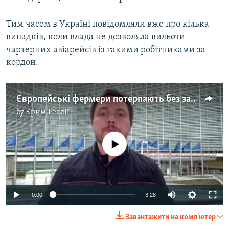
Тим часом в Україні повідомляли вже про кілька
випадків, коли влада не дозволяла вильоти
чартерних авіарейсів із такими робітниками за
кордон.
Європейські фермери потерпають без заробітчан із України – відео
by
Крим.Реалії
No media source currently available
Auto
0:00
3:28
270p
Завантажити на комп'ютер
360p