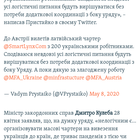
усі логістичні питання будуть вирішуватися без
потреби додаткової координації з боку уряду», –
написав Пристайко в своєму Twitter.
До Австрії вилетів латвійський чартер
@SmartLynxCom
з 200 українськими робітниками.
Сподіваюся невдовзі усі логістичні питання будуть
вирішуватися без потреби додаткової координації з
боку Уряду. А поки дякую за злагоджену роботу
@MFA_Ukraine
@minfrastucture
@MFA_Austria
— Vadym Prystaiko (@VPrystaiko)
May 8, 2020
Міністр закордонних справ
Дмитро Кулеба
28
квітня заявляв, що, на думку уряду, «нелогічним є…
організовувати масові чартери на вивезення
українців до країн, де триває пандемія з тією чи