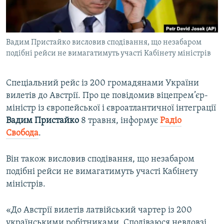
ВІДЕОУРОКИ «ELIFBE»
Русский
СВІДЧЕННЯ ОКУПАЦІЇ
Qırımtatar
Вадим Пристайко висловив сподівання, що незабаром
УКРАЇНСЬКА ПРОБЛЕМА КРИМУ
подібні рейси не вимагатимуть участі Кабінету міністрів
ДОЛУЧАЙСЯ!
ІНФОГРАФІКА
Спеціальний рейс із 200 громадянами України
вилетів до Австрії. Про це повідомив віцепрем’єр-
міністр із європейської і євроатлантичної інтеграції
Усі сайти RFE/RL
Вадим Пристайко
8 травня, інформує
Радіо
Свобода
.
Він також висловив сподівання, що незабаром
подібні рейси не вимагатимуть участі Кабінету
міністрів.
«До Австрії вилетів латвійський чартер із 200
українськими робітниками. Сподіваюся невдовзі