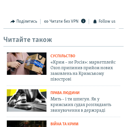
Auto
270p
360p
404p
404p
1080p
Поділитись
Читати без VPN
Follow us
1080p
Читайте також
СУСПІЛЬСТВО
«Крим – не Росія»: маркетплейс
Ozon припинив прийом нових
замовлень на Кримському
півострові
ПРАВА ЛЮДИНИ
Мить – і ти шпигун. Як у
кримських судах розглядають
звинувачення в держзраді
ВІЙНА ТА КРИМ