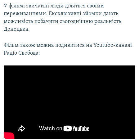
У фільмі звичайні люди діляться своїми
переживаннями. Ексклюзивні зйомки дають
можливість побачити сьогоднішню реальність
Донецька.
Фільм також можна подивитися на Youtube-каналі
Радіо Свобода: