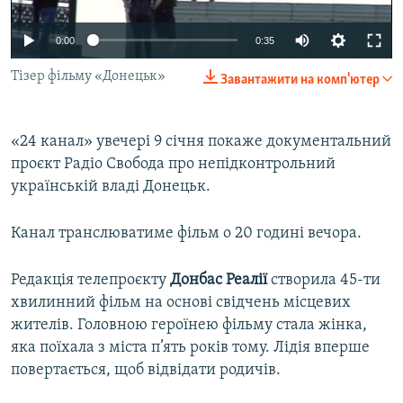
ВІДЕОУРОКИ «ELIFBE»
Русский
0:00
0:35
СВІДЧЕННЯ ОКУПАЦІЇ
Qırımtatar
Тізер фільму «Донецьк»
Завантажити на комп'ютер
УКРАЇНСЬКА ПРОБЛЕМА КРИМУ
ДОЛУЧАЙСЯ!
ІНФОГРАФІКА
«24 канал» увечері 9 січня покаже документальний
проєкт Радіо Свобода про непідконтрольний
українській владі Донецьк.
Усі сайти RFE/RL
Канал транслюватиме фільм о 20 годині вечора.
Редакція телепроєкту
Донбас Реалії
створила 45-ти
хвилинний фільм на основі свідчень місцевих
жителів. Головною героїнею фільму стала жінка,
яка поїхала з міста п’ять років тому. Лідія вперше
повертається, щоб відвідати родичів.