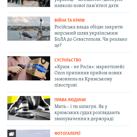
навколо нової пам'ятної дати
ВІЙНА ТА КРИМ
Російська влада обіцяє закрити
морський шлях українським
БпЛА до Севастополя. Чи реально
це?
СУСПІЛЬСТВО
«Крим – не Росія»: маркетплейс
Ozon припинив прийом нових
замовлень на Кримському
півострові
ПРАВА ЛЮДИНИ
Мить – і ти шпигун. Як у
кримських судах розглядають
звинувачення в держзраді
ФОТОГАЛЕРЕЇ