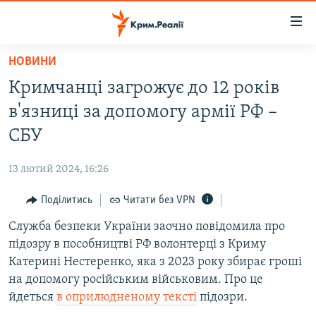
Доступність
посилання
Перейти
НОВИНИ
до
НОВИНИ
Кримчанці загрожує до 12 років
основного
ВОДА.КРИМ
матеріалу
в'язниці за допомогу армії РФ –
ВІДЕО ТА ФОТО
Перейти
СБУ
до
ПОЛІТИКА
основної
13 лютий 2024, 16:26
БЛОГИ
навігації
Перейти
Поділитись
Читати без VPN
ПОГЛЯД
до
Служба безпеки України заочно повідомила про
ІНТЕРВ'Ю
пошуку
підозру в пособництві РФ волонтерці з Криму
ВСЕ ЗА ДЕНЬ
Катерині Нестеренко, яка з 2023 року збирає гроші
СПЕЦПРОЕКТИ
на допомогу російським військовим. Про це
йдеться
в оприлюдненому тексті
підозри.
ЯК ОБІЙТИ БЛОКУВАННЯ
ДЕПОРТАЦІЯ