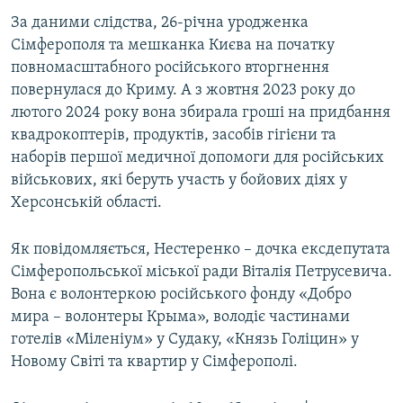
ВІДЕОУРОКИ «ELIFBE»
За даними слідства, 26-річна уродженка
Русский
Сімферополя та мешканка Києва на початку
СВІДЧЕННЯ ОКУПАЦІЇ
Qırımtatar
повномасштабного російського вторгнення
УКРАЇНСЬКА ПРОБЛЕМА КРИМУ
повернулася до Криму. А з жовтня 2023 року до
лютого 2024 року вона збирала гроші на придбання
ДОЛУЧАЙСЯ!
ІНФОГРАФІКА
квадрокоптерів, продуктів, засобів гігієни та
наборів першої медичної допомоги для російських
військових, які беруть участь у бойових діях у
Усі сайти RFE/RL
Херсонській області.
Як повідомляється, Нестеренко – дочка ексдепутата
Сімферопольської міської ради Віталія Петрусевича.
Вона є волонтеркою російського фонду «Добро
мира – волонтеры Крыма», володіє частинами
готелів «Міленіум» у Судаку, «Князь Голіцин» у
Новому Світі та квартир у Сімферополі.