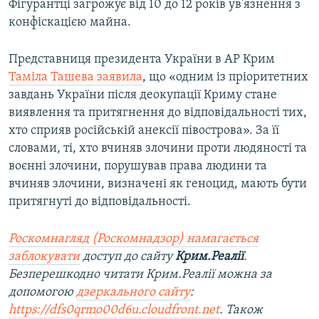
Фігурантці загрожує від 10 до 12 років ув'язнення з
конфіскацією майна.
Представниця президента України в АР Крим
Таміла Ташева заявила
, що «одним із пріоритетних
завдань України після деокупації Криму стане
виявлення та притягнення до відповідальності тих,
хто сприяв російській анексії півострова». За її
словами, ті, хто вчиняв злочини проти людяності та
воєнні злочини, порушував права людини та
вчиняв злочини, визначені як геноцид, мають бути
притягнуті до відповідальності.
Роскомнагляд (Роскомнадзор) намагається
заблокувати
доступ до сайту
Крим.Реалії
.
Безперешкодно читати Крим.Реалії можна за
допомогою
дзеркального сайту
:
https://dfs0qrmo00d6u.cloudfront.net
. Також