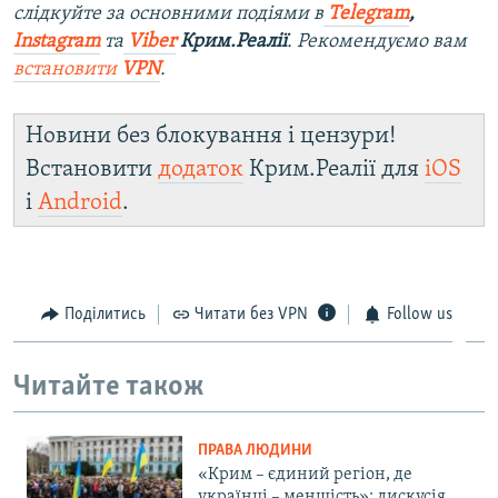
слідкуйте за основними подіями в
Telegram
,
Instagram
та
Viber
Крим.Реалії
. Рекомендуємо вам
встановити
VPN
.
Новини без блокування і цензури!
Встановити
додаток
Крим.Реалії для
iOS
і
Android
.
Поділитись
Читати без VPN
Follow us
Читайте також
ПРАВА ЛЮДИНИ
«Крим – єдиний регіон, де
українці – меншість»: дискусія