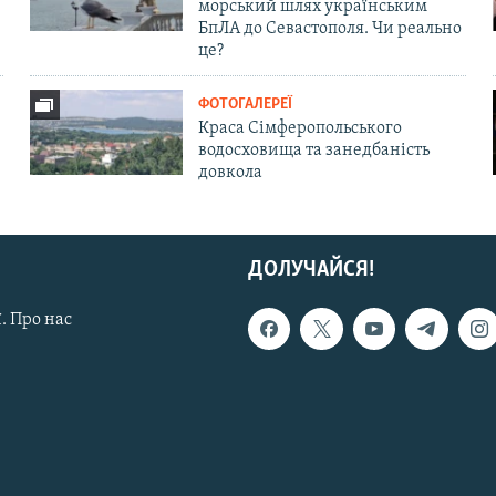
морський шлях українським
БпЛА до Севастополя. Чи реально
це?
ФОТОГАЛЕРЕЇ
Краса Сімферопольського
водосховища та занедбаність
довкола
ДОЛУЧАЙСЯ!
. Про нас