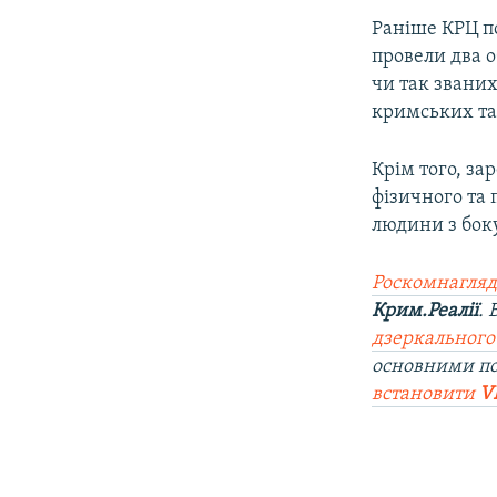
Раніше КРЦ по
провели два о
чи так званих
кримських та
Крім того, за
фізичного та 
людини з боку
Роскомнагляд
Крим.Реалії
.
дзеркального
основними п
встановити
V