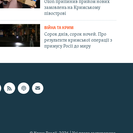
Ozon припинив прийом нових
замовлень на Кримському
півострові
ВІЙНА ТА КРИМ
Сорок днів, сорок ночей. Про
результати кримської операції з
примусу Росії до миру