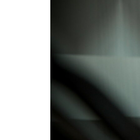
ВІДЕОУРОКИ «ELIFBE»
СВІДЧЕННЯ ОКУПАЦІЇ
УКРАЇНСЬКА ПРОБЛЕМА КРИМУ
ІНФОГРАФІКА