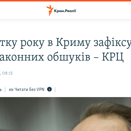
атку року в Криму зафікс
законних обшуків – КРЦ
, 08:15
ь
Читати без VPN