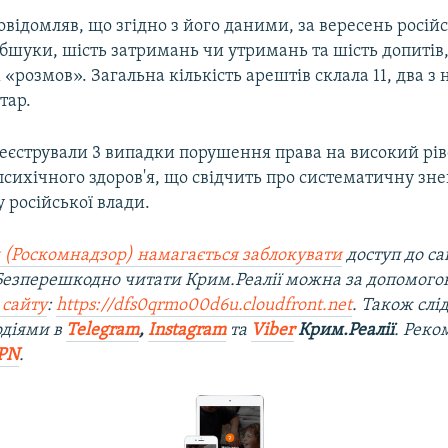
відомляв, що згідно з його даними, за вересень росій
бшуки, шість затримань чи утримань та шість допитів
 «розмов». Загальна кількість арештів склала 11, два з
тар.
реєстрували 3 випадки порушення права на високий рі
психічного здоров'я, що свідчить про систематичну зне
 російської влади.
 (Роскомнадзор) намагається заблокувати
доступ до са
 Безперешкодно читати Крим.Реалії можна за допомог
 сайту
:
https://dfs0qrmo00d6u.cloudfront.net
. Також слі
одіями в
Telegram
,
Instagram
та
Viber
Крим.Реалії
. Рек
PN
.