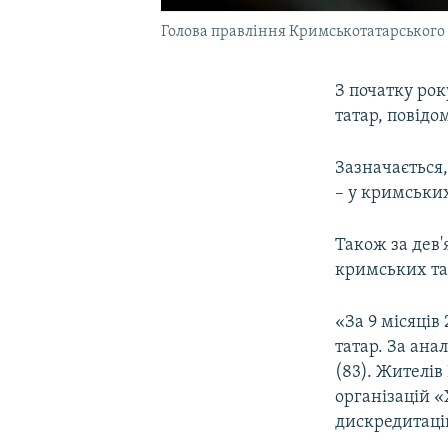
Голова правління Кримськотатарського 
З початку ро
татар, повід
Зазначається,
– у кримських 
Також за дев'
кримських та
«За 9 місяців
татар. За анал
(83). Жителів
організацій «
дискредитацію