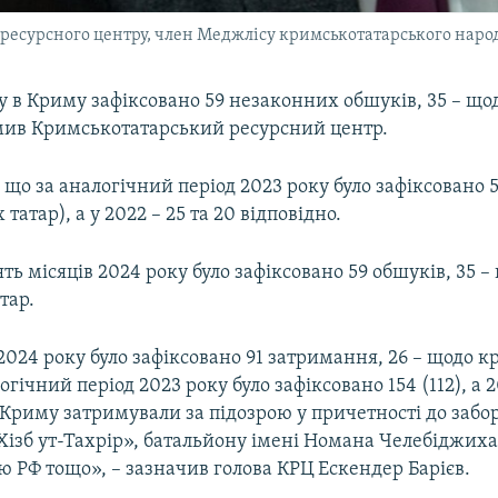
ресурсного центру, член Меджлісу кримськотатарського наро
ку в Криму зафіксовано 59 незаконних обшуків, 35 – щ
омив Кримськотатарський ресурсний центр.
 що за аналогічний період 2023 року було зафіксовано 
татар), а у 2022 – 25 та 20 відповідно.
ять місяців 2024 року було зафіксовано 59 обшуків, 35 –
тар.
 2024 року було зафіксовано 91 затримання, 26 – щодо 
огічний період 2023 року було зафіксовано 154 (112), а 2
 Криму затримували за підозрою у причетності до забо
Хізб ут-Тахрір», батальйону імені Номана Челебіджиха
 РФ тощо», – зазначив голова КРЦ Ескендер Барієв.