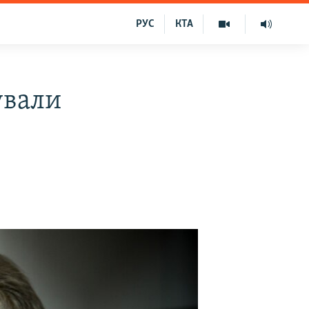
РУС
КТА
ували