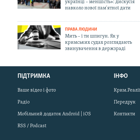
українці – меншість»: дискусія
навколо нової пам'ятної дати
ПРАВА ЛЮДИНИ
Мить – і ти шпигун. Як у
кримських судах розглядають
звинувачення в держзраді
Русский
ПІДТРИМКА
ІНФО
Qırımtatar
Ваше відео і фото
Крим.Реалії
ДОЛУЧАЙСЯ!
Радіо
Передрук
Мобільний додаток Android | iOS
Контакти
RSS / Podcast
Усі сайти RFE/RL