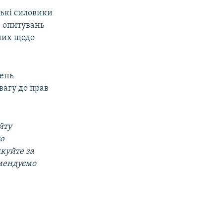
ські силовики
, опитувань
 них щодо
вень
вагу до прав
йту
ою
дкуйте за
омендуємо