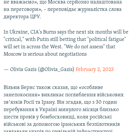
не вважаємо», що Москва серйозно налаштована
на переговори», – переповідає журналістка слова
директора ЦРУ.
In Ukraine, CIA's Burns says the next six months will be
"critical," with Putin still betting that "political fatigue"
will set in across the West. "We do not assess" that
Moscow is serious about negotiations
— Olivia Gazis (@Olivia_Gazis)
February 2, 2023
Вільям Бернс також сказав, що «особливе
занепокоєння» викликає поглиблення військових
звʼязків Росії та Ірану. Він згадав, що з 30 годин
перебування в Україні минулого місяця близько
шести провів у бомбосховищі, коли російські
військові за допомогою іранських безпілотників
завдавали ударів по цивільній інфраструктурі.