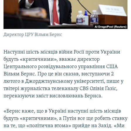
ВІДЕОУРОКИ «ELIFBE»
Русский
СВІДЧЕННЯ ОКУПАЦІЇ
Qırımtatar
УКРАЇНСЬКА ПРОБЛЕМА КРИМУ
Директор ЦРУ Вільям Бернс
ДОЛУЧАЙСЯ!
ІНФОГРАФІКА
Наступні шість місяців війни Росії проти України
будуть «критичними», вважає директор
Усі сайти RFE/RL
Центрального розвідувального управління США
Вільям Бернс. Про це він сказав, виступаючи 2
лютого в Джорджтаунському університеті, пише у
твітері журналістка телеканалу CBS Олівія Ґазіс,
переказуючи зміст висловлювань Бернса.
«Бернс каже, що в Україні наступні шість місяців
будуть «критичними», а Путін все ще робить ставку
на те, що «політична втома» прийде на Захід. «Ми