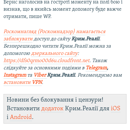
Бернс наголосив на гостроті моменту на полі бою і
визнав, що в якийсь момент допомогу буде важче
отримати, пише WP.
Роскомнагляд (Роскомнадзор) намагається
заблокувати
доступ до сайту
Крим.Реалії
.
Безперешкодно читати Крим.Реалії можна за
допомогою
дзеркального сайту
:
https://dfs0qrmo00d6u.cloudfront.net
. Також
слідкуйте за основними подіями в
Telegram
,
Instagram
та
Viber
Крим.Реалії
. Ре
комендуємо вам
встановити
VPN
.
Новини без блокування і цензури!
Встановити
додаток
Крим.Реалії для
iOS
і
Android
.