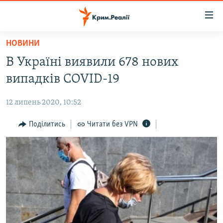
Доступність
посилання
Перейти
НОВИНИ
до
НОВИНИ
В Україні виявили 678 нових
основного
ВОДА.КРИМ
матеріалу
випадків COVID-19
ВІДЕО ТА ФОТО
Перейти
до
12 липень 2020, 10:52
ПОЛІТИКА
основної
БЛОГИ
Поділитись
Читати без VPN
навігації
Перейти
ПОГЛЯД
до
ІНТЕРВ'Ю
пошуку
ВСЕ ЗА ДЕНЬ
СПЕЦПРОЕКТИ
ЯК ОБІЙТИ БЛОКУВАННЯ
ДЕПОРТАЦІЯ