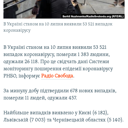
ВІДЕОУРОКИ «ELIFBE»
Русский
СВІДЧЕННЯ ОКУПАЦІЇ
Qırımtatar
В Україні станом на 10 липня виявили 53 521 випадок
УКРАЇНСЬКА ПРОБЛЕМА КРИМУ
коронавірусу
ДОЛУЧАЙСЯ!
ІНФОГРАФІКА
В Україні станом на 10 липня виявили 53 521
випадок коронавірусу, померли 1 383 людини,
одужали 26 118. Про це свідчать дані Системи
Усі сайти RFE/RL
моніторингу поширення епідемії коронавірусу
РНБО, інформує
Радіо Свобода
.
За минулу добу підтвердили 678 нових випадків,
померли 11 людей, одужали 457.
Найбільше випадків виявлено у Києві (6 182),
Львівській (7 003) та Чернівецькій областях (5 140).