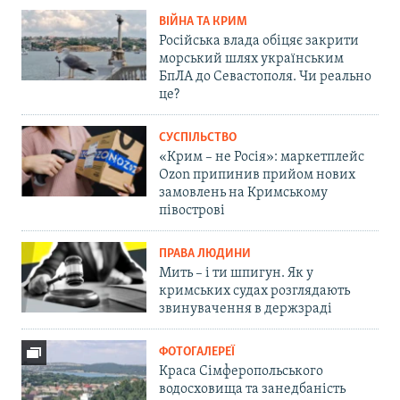
ВІЙНА ТА КРИМ
Російська влада обіцяє закрити
морський шлях українським
БпЛА до Севастополя. Чи реально
це?
СУСПІЛЬСТВО
«Крим – не Росія»: маркетплейс
Ozon припинив прийом нових
замовлень на Кримському
півострові
ПРАВА ЛЮДИНИ
Мить – і ти шпигун. Як у
кримських судах розглядають
звинувачення в держзраді
ФОТОГАЛЕРЕЇ
Краса Сімферопольського
водосховища та занедбаність