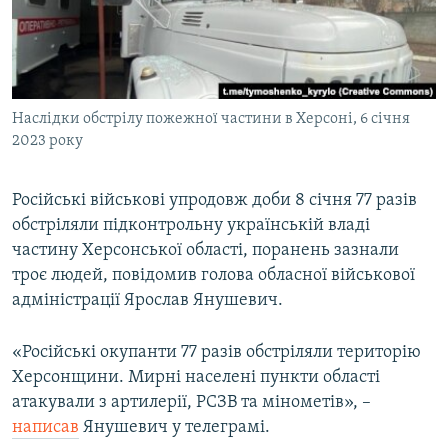
ВІДЕОУРОКИ «ELIFBE»
Русский
СВІДЧЕННЯ ОКУПАЦІЇ
Qırımtatar
УКРАЇНСЬКА ПРОБЛЕМА КРИМУ
Наслідки обстрілу пожежної частини в Херсоні, 6 січня
ДОЛУЧАЙСЯ!
ІНФОГРАФІКА
2023 року
Російські військові упродовж доби 8 січня 77 разів
Усі сайти RFE/RL
обстріляли підконтрольну українській владі
частину Херсонської області, поранень зазнали
троє людей, повідомив голова обласної військової
адміністрації Ярослав Янушевич.
«Російські окупанти 77 разів обстріляли територію
Херсонщини. Мирні населені пункти області
атакували з артилерії, РСЗВ та мінометів», –
написав
Янушевич у телеграмі.