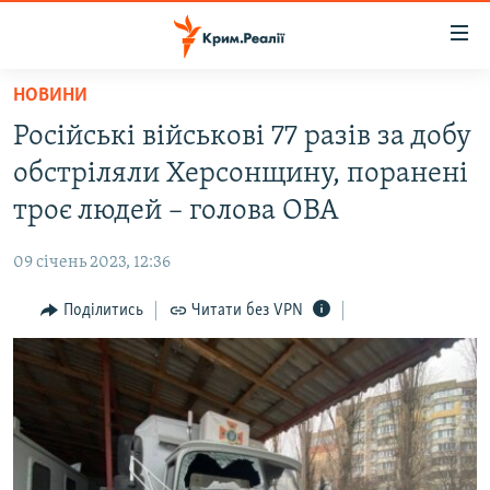
Доступність
посилання
Перейти
НОВИНИ
до
НОВИНИ
Російські військові 77 разів за добу
основного
ВОДА.КРИМ
матеріалу
обстріляли Херсонщину, поранені
ВІДЕО ТА ФОТО
Перейти
троє людей – голова ОВА
до
ПОЛІТИКА
основної
09 січень 2023, 12:36
БЛОГИ
навігації
Перейти
Поділитись
Читати без VPN
ПОГЛЯД
до
ІНТЕРВ'Ю
пошуку
ВСЕ ЗА ДЕНЬ
СПЕЦПРОЕКТИ
ЯК ОБІЙТИ БЛОКУВАННЯ
ДЕПОРТАЦІЯ