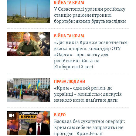
ВІЙНА ТА КРИМ
У Севастополі уразили російську
станцію радіоелектронної
боротьби: якими будуть наслідки
ВІЙНА ТА КРИМ
«Для них із Кримом розпочнеться
важка історія»: командир ОТУ
«Одеса» – про пастку для
російських військ на
Кінбурнській косі
ПРАВА ЛЮДИНИ
«Крим – єдиний регіон, де
українці – меншість»: дискусія
навколо нової пам'ятної дати
ВІДЕО
Блокада без сухопутної операції:
Крим сам себе не заправить і не
прогодує | Крим.Реалії