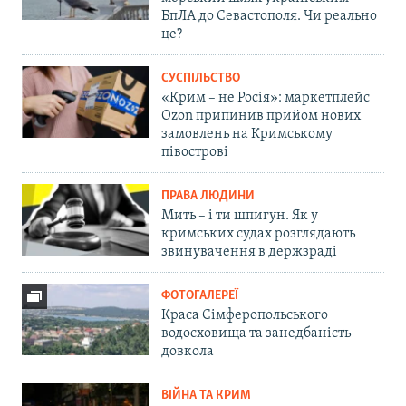
БпЛА до Севастополя. Чи реально
це?
СУСПІЛЬСТВО
«Крим – не Росія»: маркетплейс
Ozon припинив прийом нових
замовлень на Кримському
півострові
ПРАВА ЛЮДИНИ
Мить – і ти шпигун. Як у
кримських судах розглядають
звинувачення в держзраді
ФОТОГАЛЕРЕЇ
Краса Сімферопольського
водосховища та занедбаність
довкола
ВІЙНА ТА КРИМ