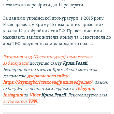
незалежно перевірити дані про втрати.
За даними української прокуратури, з 2015 року
Росія провела у Криму 15 незаконних призовних
кампаній до збройних сил РФ. Правозахисники
називають заклик жителів Криму та Севастополя до
армії РФ порушенням міжнародного права.
Роскомнагляд (Роскомнадзор) намагається
заблокувати
доступ до сайту
Крим.Реалії
.
Безперешкодно читати Крим.Реалії можна за
допомогою
дзеркального сайту
:
https://krymrgbcrlvrexoeaqjy.azureedge.net/
. Також
слідкуйте за основними подіями в
Telegram
,
Instagram
та
Viber
Крим.Реалії
. Рекомендуємо вам
встановити
VPN
.