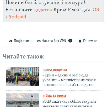
Новини без блокування і цензури!
Встановити
додаток
Крим.Реалії для
iOS
і
Android
.
Поділитись
Читати без VPN
Follow us
Читайте також
ПРАВА ЛЮДИНИ
«Крим – єдиний регіон, де
українці – меншість»: дискусія
навколо нової пам'ятної дати
ВІЙНА ТА КРИМ
Російська влада обіцяє закрити
морський шлях українським