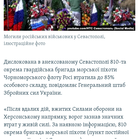
ВІДЕОУРОКИ «ELIFBE»
Русский
СВІДЧЕННЯ ОКУПАЦІЇ
Qırımtatar
УКРАЇНСЬКА ПРОБЛЕМА КРИМУ
Могили російських військових у Севастополі,
ДОЛУЧАЙСЯ!
ІНФОГРАФІКА
ілюстраційне фото
Дислокована в анексованому Севастополі 810-та
Усі сайти RFE/RL
окрема гвардійська бригада морської піхоти
Чорноморського флоту Росі втратила до 85%
особового складу, повідомляє Генеральний штаб
Збройних сил України.
«Після вдалих дій, вжитих Силами оборони на
Херсонському напрямку, ворог зазнав значних
втрат у живій силі. За наявною інформацією, 810
окрема бригада морської піхоти (пункт постійної