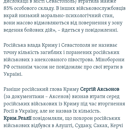
дислокації в місті Севастополь) втратила майже
85% особового складу. В інших військовослужбовців
вкрай низький морально-психологічний стан,
вони масово відмовляються від повернення у зону
ведення бойових дій», – йдеться у повідомленні.
Російська влада Криму і Севастополя не називає
точну кількість загиблих і поранених російських
військових з анексованого півострова. Міноборони
РФ останнім часом не повідомляє про свої втрати в
Україні.
Раніше російсакий глова Криму
Сергій Аксьонов
(за документами – Аксенов) визнав втрати серед
російських військових із Криму під час вторгнення
Росії в Україну, але не назвав їх кількість.
Крим.Реалії
повідомляли, що похорон російських
військових відбувся в Алушті, Судаку, Саках, Керчі