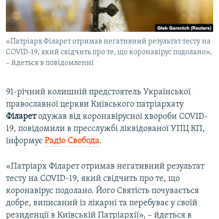
ВІДЕОУРОКИ «ELIFBE»
Русский
СВІДЧЕННЯ ОКУПАЦІЇ
Qırımtatar
«Патріарх Філарет отримав негативний результат тесту на
УКРАЇНСЬКА ПРОБЛЕМА КРИМУ
COVID-19, який свідчить про те, що коронавірус подолано»,
ДОЛУЧАЙСЯ!
ІНФОГРАФІКА
– йдеться в повідомленні
91-річний колишній предстоятель Української
православної церкви Київського патріархату
Усі сайти RFE/RL
Філарет
одужав від коронавірусної хвороби COVID-
19, повідомили в пресслужбі ліквідованої УПЦ КП,
інформує
Радіо Свобода
.
«Патріарх Філарет отримав негативний результат
тесту на COVID-19, який свідчить про те, що
коронавірус подолано. Його Святість почувається
добре, виписаний із лікарні та перебуває у своїй
резиденції в Київській Патріархії», – йдеться в