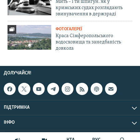
Мить – і ти шпигун. Як у
кримських судах розглядають
звинувачення в держзраді
ФОТОГАЛЕРЕЇ
Краса Сімферопольського
водосховища та занедбаність
довкола
ДОЛУЧАЙСЯ!
ПІДТРИМКА
ІНФО
© Крим.Реалії, 2026 | Усі права застережено.