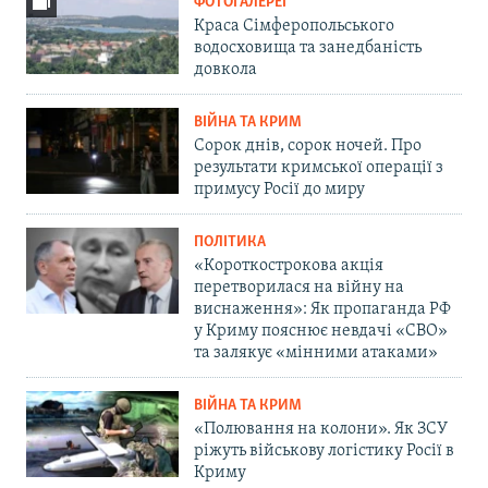
ФОТОГАЛЕРЕЇ
Краса Сімферопольського
водосховища та занедбаність
довкола
ВІЙНА ТА КРИМ
Сорок днів, сорок ночей. Про
результати кримської операції з
примусу Росії до миру
ПОЛІТИКА
«Короткострокова акція
перетворилася на війну на
виснаження»: Як пропаганда РФ
у Криму пояснює невдачі «СВО»
та залякує «мінними атаками»
ВІЙНА ТА КРИМ
«Полювання на колони». Як ЗСУ
ріжуть військову логістику Росії в
Криму