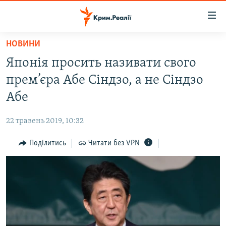
Доступність
посилання
Перейти
НОВИНИ
до
НОВИНИ
Японія просить називати свого
основного
ВОДА.КРИМ
матеріалу
прем’єра Абе Сіндзо, а не Сіндзо
ВІДЕО ТА ФОТО
Перейти
Абе
до
ПОЛІТИКА
основної
22 травень 2019, 10:32
БЛОГИ
навігації
Перейти
Поділитись
Читати без VPN
ПОГЛЯД
до
ІНТЕРВ'Ю
пошуку
ВСЕ ЗА ДЕНЬ
СПЕЦПРОЕКТИ
ЯК ОБІЙТИ БЛОКУВАННЯ
ДЕПОРТАЦІЯ