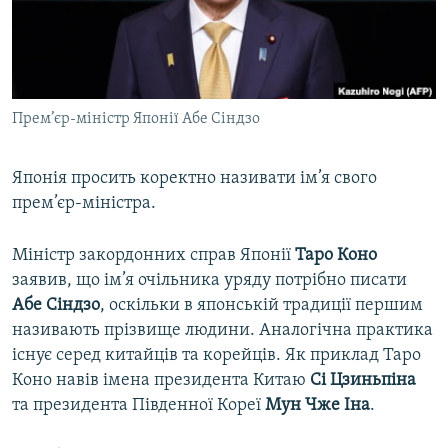
ВІДЕОУРОКИ «ELIFBE»
Русский
СВІДЧЕННЯ ОКУПАЦІЇ
Qırımtatar
УКРАЇНСЬКА ПРОБЛЕМА КРИМУ
Прем’єр-міністр Японії Абе Сіндзо
ДОЛУЧАЙСЯ!
ІНФОГРАФІКА
Японія просить коректно називати ім’я свого
прем’єр-міністра.
Усі сайти RFE/RL
Міністр закордонних справ Японії
Таро Коно
заявив, що ім’я очільника уряду потрібно писати
Абе Сіндзо
, оскільки в японській традиції першим
називають прізвище людини. Аналогічна практика
існує серед китайців та корейців. Як приклад Таро
Коно навів імена президента Китаю
Сі Цзиньпіна
та президента Південної Кореї
Мун Чже Іна
.