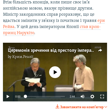
Втім більшість японців, коли пише своє ім’я
англійською мовою, вказує прізвище другим.
Міністр закордонних справ розраховує, що це
вдасться змінити у зв’язку із початком 1 травня
ери
Рейва
. У цей день імператором Японії
став крон-
принц Нарухіто
.
Церемонія зречення від престолу імператора Японії Акіхіто – відео
by
Крим.Реалії
No media source currently available
0:00
2:44
Завантажити на комп'ютер