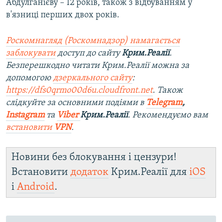
Абдулганієву – 12 років, також з відбуванням у
в'язниці перших двох років.
Роскомнагляд (Роскомнадзор) намагається
заблокувати
доступ до сайту
Крим.Реалії
.
Безперешкодно читати Крим.Реалії можна за
допомогою
дзеркального сайту
:
https://dfs0qrmo00d6u.cloudfront.net
. Також
слідкуйте за основними подіями в
Telegram
,
Instagram
та
Viber
Крим.Реалії
. Рекомендуємо вам
встановити
VPN
.
Новини без блокування і цензури!
Встановити
додаток
Крим.Реалії для
iOS
і
Android
.