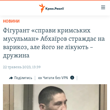
Доступність
посилання
Перейти
НОВИНИ
до
НОВИНИ
Фігурант «справи кримських
основного
ВОДА.КРИМ
матеріалу
мусульман» Абхаїров страждає на
ВІДЕО ТА ФОТО
Перейти
варикоз, але його не лікують –
до
ПОЛІТИКА
дружина
основної
БЛОГИ
навігації
22 травень 2023, 13:39
Перейти
ПОГЛЯД
до
Поділитись
Читати без VPN
ІНТЕРВ'Ю
пошуку
ВСЕ ЗА ДЕНЬ
СПЕЦПРОЕКТИ
ЯК ОБІЙТИ БЛОКУВАННЯ
ДЕПОРТАЦІЯ