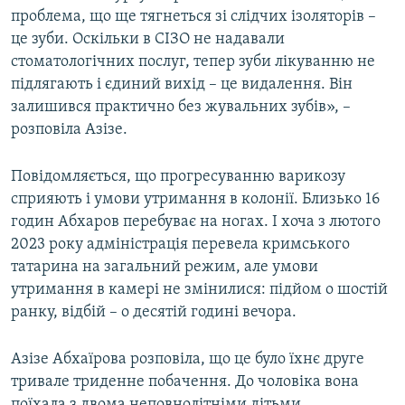
проблема, що ще тягнеться зі слідчих ізоляторів –
це зуби. Оскільки в СІЗО не надавали
стоматологічних послуг, тепер зуби лікуванню не
підлягають і єдиний вихід – це видалення. Він
залишився практично без жувальних зубів», –
розповіла Азізе.
Повідомляється, що прогресуванню варикозу
сприяють і умови утримання в колонії. Близько 16
годин Абхаров перебуває на ногах. І хоча з лютого
2023 року адміністрація перевела кримського
татарина на загальний режим, але умови
утримання в камері не змінилися: підйом о шостій
ранку, відбій – о десятій годині вечора.
Азізе Абхаїрова розповіла, що це було їхнє друге
тривале триденне побачення. До чоловіка вона
поїхала з двома неповнолітніми дітьми.