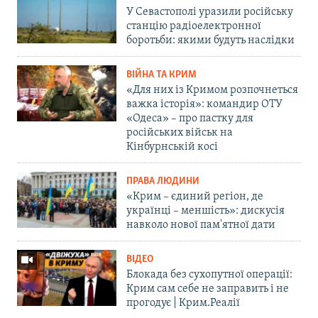
У Севастополі уразили російську
станцію радіоелектронної
боротьби: якими будуть наслідки
ВІЙНА ТА КРИМ
«Для них із Кримом розпочнеться
важка історія»: командир ОТУ
«Одеса» – про пастку для
російських військ на
Кінбурнській косі
ПРАВА ЛЮДИНИ
«Крим – єдиний регіон, де
українці – меншість»: дискусія
навколо нової пам'ятної дати
ВІДЕО
Блокада без сухопутної операції:
Крим сам себе не заправить і не
прогодує | Крим.Реалії