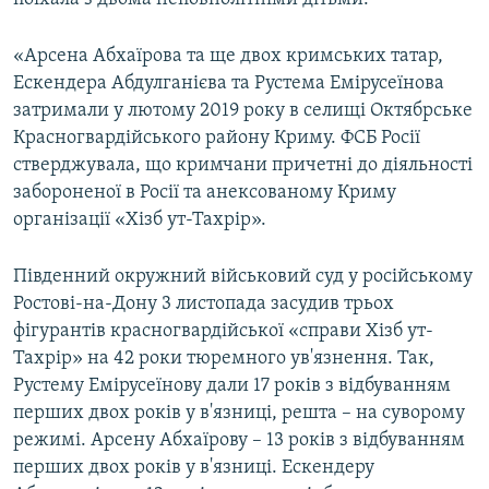
«Арсена Абхаїрова та ще двох кримських татар,
Ескендера Абдулганієва та Рустема Емірусеїнова
затримали у лютому 2019 року в селищі Октябрське
Красногвардійського району Криму. ФСБ Росії
стверджувала, що кримчани причетні до діяльності
забороненої в Росії та анексованому Криму
організації «Хізб ут-Тахрір».
Південний окружний військовий суд у російському
Ростові-на-Дону 3 листопада засудив трьох
фігурантів красногвардійської «справи Хізб ут-
Тахрір» на 42 роки тюремного ув'язнення. Так,
Рустему Емірусеїнову дали 17 років з відбуванням
перших двох років у в'язниці, решта – на суворому
режимі. Арсену Абхаїрову – 13 років з відбуванням
перших двох років у в'язниці. Ескендеру