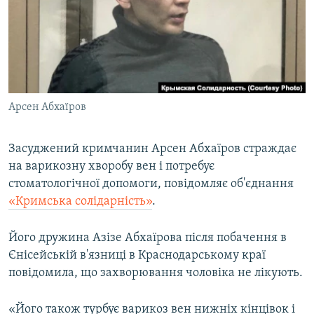
ВІДЕОУРОКИ «ELIFBE»
Русский
СВІДЧЕННЯ ОКУПАЦІЇ
Qırımtatar
УКРАЇНСЬКА ПРОБЛЕМА КРИМУ
ДОЛУЧАЙСЯ!
ІНФОГРАФІКА
Арсен Абхаїров
Засуджений кримчанин Арсен Абхаїров страждає
Усі сайти RFE/RL
на варикозну хворобу вен і потребує
стоматологічної допомоги, повідомляє об'єднання
«Кримська солідарність»
.
Його дружина Азізе Абхаїрова після побачення в
Єнісейській в'язниці в Краснодарському краї
повідомила, що захворювання чоловіка не лікують.
«Його також турбує варикоз вен нижніх кінцівок і