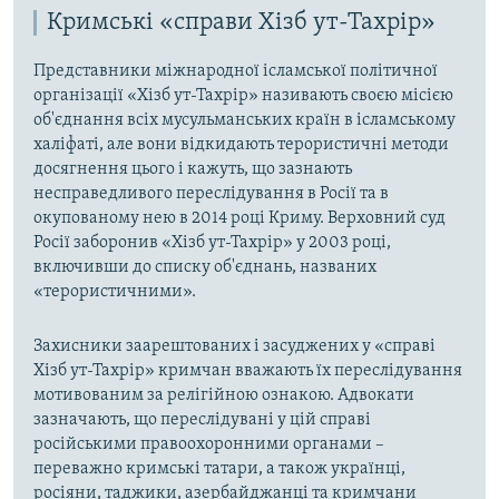
Кримські «справи Хізб ут-Тахрір»
Представники міжнародної ісламської політичної
організації «Хізб ут-Тахрір» називають своєю місією
об'єднання всіх мусульманських країн в ісламському
халіфаті, але вони відкидають терористичні методи
досягнення цього і кажуть, що зазнають
несправедливого переслідування в Росії та в
окупованому нею в 2014 році Криму. Верховний суд
Росії заборонив «Хізб ут-Тахрір» у 2003 році,
включивши до списку об'єднань, названих
«терористичними».
Захисники заарештованих і засуджених у «справі
Хізб ут-Тахрір» кримчан вважають їх переслідування
мотивованим за релігійною ознакою. Адвокати
зазначають, що переслідувані у цій справі
російськими правоохоронними органами –
переважно кримські татари, а також українці,
росіяни, таджики, азербайджанці та кримчани