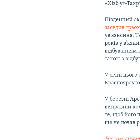
«Хізб ут-Тахр
Південний ок
засудив трьох
ув'язнення. Т
років у в'язн
відбуванням п
також з відбу
У січні цьог
Красноярськог
У березні Ар
виправній кол
те, щоб його 
ще не почав р
Роскомнагляд