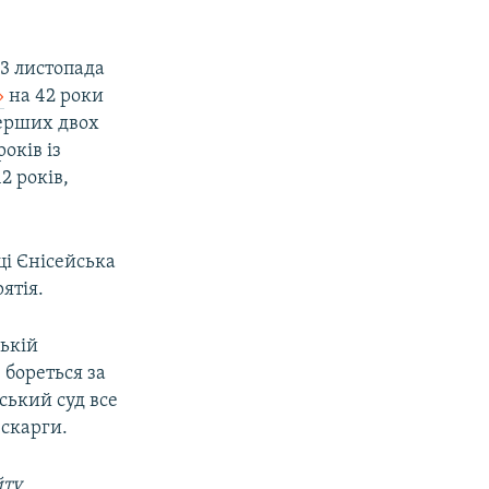
3 листопада
»
на 42 роки
перших двох
оків із
2 років,
ці Єнісейська
ятія.
ській
 бореться за
ський суд все
 скарги.
йту