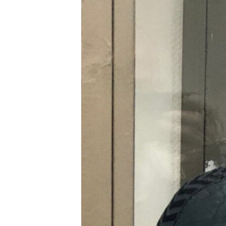
ВІДЕОУРОКИ «ELIFBE»
СВІДЧЕННЯ ОКУПАЦІЇ
УКРАЇНСЬКА ПРОБЛЕМА КРИМУ
ІНФОГРАФІКА