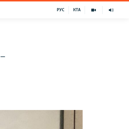
РУС
КТА
 –