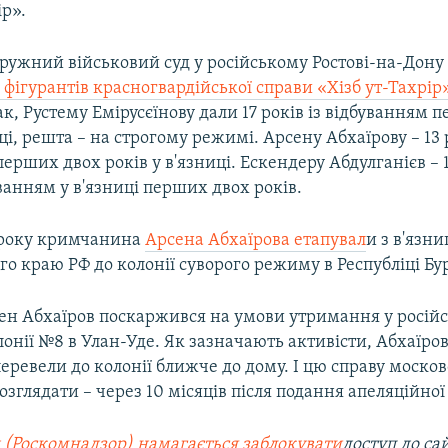
ір».
ружний військовий суд у російському Ростові-на-Дону 
 фігурантів красногвардійської справи «Хізб ут-Тахрір
ак, Рустему Емірусєїнову дали 17 років із відбуванням 
иці, решта – на строгому режимі. Арсену Абхаїрову – 13 р
ерших двох років у в'язниці. Ескендеру Абдулганієв – 1
ванням у в'язниці перших двох років.
о року кримчанина
Арсена Абхаїрова етапувал
и з в'язни
о краю РФ до колонії суворого режиму в Республіці Бур
сен Абхаїров поскаржився на умови утримання у росій
онії №8 в Улан-Уде. Як зазначають активісти, Абхаїров
перевели до колонії ближче до дому. І цю справу москов
озглядати – через 10 місяців після подання апеляційної
 (Роскомнадзор) намагається заблокувати
доступ до са