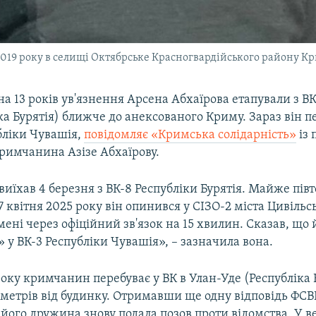
2019 року в селищі Октябрське Красногвардійського району К
а 13 років ув'язнення Арсена Абхаїрова етапували з ВК
ка Бурятія) ближче до анексованого Криму. Зараз він п
бліки Чувашія,
повідомляє «Кримська солідарність»
із
римчанина Азізе Абхаїрову.
виїхав 4 березня з ВК-8 Республіки Бурятія. Майже пів
17 квітня 2025 року він опинився у СІЗО-2 міста Цивільс
ені через офіційний зв'язок на 15 хвилин. Сказав, що 
 у ВК-3 Республіки Чувашія», – зазначила вона.
року кримчанин перебуває у ВК в Улан-Уде (Республіка Б
ометрів від будинку. Отримавши ще одну відповідь ФСВ
 його дружина знову подала позов проти відомства. У в