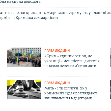
ібна медична допомога
рантів «справи кримських мусульман» утримують у в'язниці д
рмін – «Кримська солідарність»
ПРАВА ЛЮДИНИ
«Крим – єдиний регіон, де
українці – меншість»: дискусія
навколо нової пам'ятної дати
ПРАВА ЛЮДИНИ
Мить – і ти шпигун. Як у
кримських судах розглядають
звинувачення в держзраді