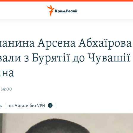
анина Арсена Абхаїрова
али з Бурятії до Чувашії
ина
 14:00
ь
Читати без VPN