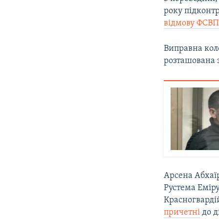
року підконт
відмову ФСВ
Виправна коло
розташована з
Арсена Абхаїр
Рустема Еміру
Красногварді
причетні
до д