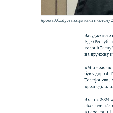
Арсена Абхаїрова затримали в лютому 
Засудженого н
Уде (Республі
колонії Респу
на дружину к
«Мій чоловік 
був у дорозі. 
Телефонував м
«розподілили»
З січня 2024 
сім тисяч кіл
в переведнні,