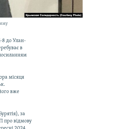
риму
-8 до Улан-
еребуває в
 посиланням
тора місяця
ьк.
його вже
урятія), за
П про відмову
ересні 2024