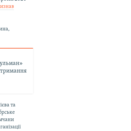
визнав
ина,
сульман»
утримання
ієва та
брське
имчани
ганізації