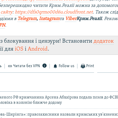
 Безперешкодно читати Крим.Реалії можна за допомог
 сайту
:
https://dfs0qrmo00d6u.cloudfront.net
. Також слі
одіями в
Telegram
,
Instagram
та
Viber
Крим.Реалії
. Реко
PN
.
з блокування і цензури! Встановити
додаток
ії для
iOS
і
Android
.
ь
Читати без VPN
Follow us
Print
еного РФ кримчанина Арсена Абхаїрова подала позов до ФСВ
ловіка в колонію ближче додому
ва-Ширінга»: правозахисники назвали кримських ув'язнених