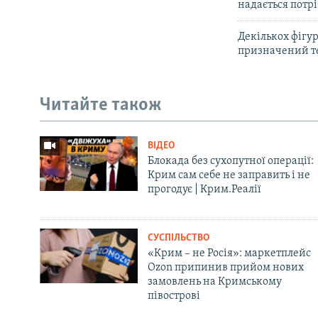
надається потр
Декількох фігу
призначений те
Читайте також
ВІДЕО
Блокада без сухопутної операції:
Крим сам себе не заправить і не
прогодує | Крим.Реалії
СУСПІЛЬСТВО
«Крим – не Росія»: маркетплейс
Ozon припинив прийом нових
замовлень на Кримському
півострові