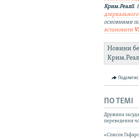
Крим.Реалії
.
дзеркального
основними п
встановити
V
Новини бе
Крим.Реал
Поділитис
ПО ТЕМІ
Дружина засудж
переведення чо
«Список Гафаро