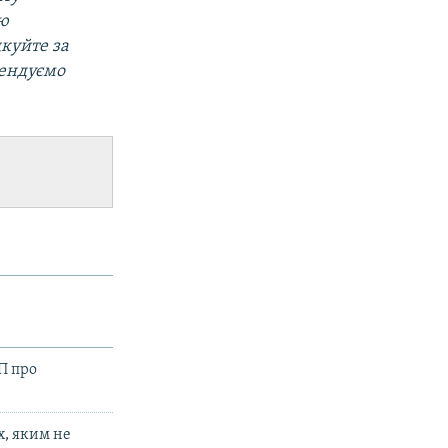
ою
дкуйте за
мендуємо
П про
, яким не