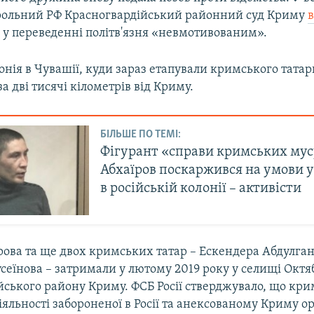
рольний РФ Красногвардійський районний суд Криму
П
у переведенні політв'язня «невмотивованим».
нія в Чувашії, куди зараз етапували кримського татар
а дві тисячі кілометрів від Криму.
БІЛЬШЕ ПО ТЕМІ:
Фігурант «справи кримських му
Абхаїров поскаржився на умови 
в російській колонії – активісти
ова та ще двох кримських татар – Ескендера Абдулган
сеїнова – затримали у лютому 2019 року у селищі Октя
йського району Криму. ФСБ Росії стверджувало, що кр
іяльності забороненої в Росії та анексованому Криму ор