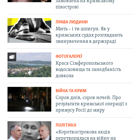
замовлень на Кримському
півострові
ПРАВА ЛЮДИНИ
Мить – і ти шпигун. Як у
кримських судах розглядають
звинувачення в держзраді
ФОТОГАЛЕРЕЇ
Краса Сімферопольського
водосховища та занедбаність
довкола
ВІЙНА ТА КРИМ
Сорок днів, сорок ночей. Про
результати кримської операції з
примусу Росії до миру
ПОЛІТИКА
«Короткострокова акція
перетворилася на війну на