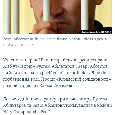
ВІДЕОУРОКИ «ELIFBE»
Русский
СВІДЧЕННЯ ОКУПАЦІЇ
Qırımtatar
УКРАЇНСЬКА ПРОБЛЕМА КРИМУ
ДОЛУЧАЙСЯ!
ІНФОГРАФІКА
Зеврі Абсеїтов вийшов із російської колонії після 9 років
позбавлення волі
Усі сайти RFE/RL
Учасники першої Бахчисарайської групи «справи
Хізб ут-Тахрір» Рустем Абільтаров і Зеврі Абсеїтов
вийшли на волю з російської колонії після 9 років
позбавлення волі. Про це «Кримській солідарності»
розповів адвокат Едема Семедляєва.
До сьогоднішнього ранку кримські татари Рустем
Абільтаров та Зеврі Абсеїтов утримувалися в колонії
№1 у Ставрополі в Росії.