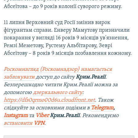
Абсеїтова – до 9 років колонії суворого режиму.
11 липня Верховний суд Росії змінив вирок
фігурантам справи. Енверу Мамутову призначили
покарання у вигляді 16 років 9 місяців ув'язнення,
Ремзі Меметову, Рустему Альбітарову, Зеврі
Абсеїтову – 8 років 9 місяців позбавлення кожному.
Роскомнагляд (Роскомнадзор) намагається
заблокувати
доступ до сайту
Крим.Реалії
.
Безперешкодно читати Крим.Реалії можна за
допомогою
дзеркального сайту
:
https://dfs0qrmo00d6u.cloudfront.net
. Також
слідкуйте за основними подіями в
Telegram
,
Instagram
та
Viber
Крим.Реалії
. Рекомендуємо
встановити
VPN
.