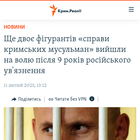
Доступність
посилання
Перейти
НОВИНИ
до
НОВИНИ
Ще двоє фігурантів «справи
основного
ВОДА.КРИМ
матеріалу
кримських мусульман» вийшли
ВІДЕО ТА ФОТО
Перейти
на волю після 9 років російського
до
ПОЛІТИКА
ув'язнення
основної
БЛОГИ
навігації
11 лютий 2025, 13:12
Перейти
ПОГЛЯД
до
Поділитись
Читати без VPN
ІНТЕРВ'Ю
пошуку
ВСЕ ЗА ДЕНЬ
СПЕЦПРОЕКТИ
ЯК ОБІЙТИ БЛОКУВАННЯ
ДЕПОРТАЦІЯ