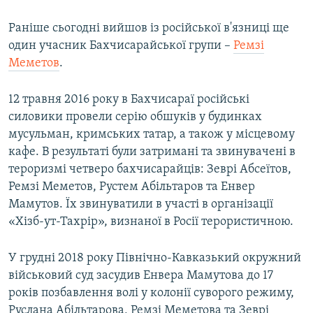
Раніше сьогодні вийшов із російської в'язниці ще
один учасник Бахчисарайської групи –
Ремзі
Меметов
.
12 травня 2016 року в Бахчисараї російські
силовики провели серію обшуків у будинках
мусульман, кримських татар, а також у місцевому
кафе. В результаті були затримані та звинувачені в
тероризмі четверо бахчисарайців: Зеврі Абсеїтов,
Ремзі Меметов, Рустем Абільтаров та Енвер
Мамутов. Їх звинуватили в участі в організації
«Хізб-ут-Тахрір», визнаної в Росії терористичною.
У грудні 2018 року Північно-Кавказький окружний
військовий суд засудив Енвера Мамутова до 17
років позбавлення волі у колонії суворого режиму,
Руслана Абільтарова, Ремзі Меметова та Зеврі