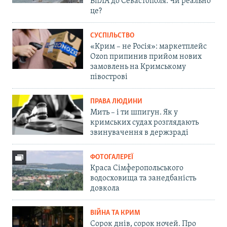
БпЛА до Севастополя. Чи реально
це?
СУСПІЛЬСТВО
«Крим – не Росія»: маркетплейс
Ozon припинив прийом нових
замовлень на Кримському
півострові
ПРАВА ЛЮДИНИ
Мить – і ти шпигун. Як у
кримських судах розглядають
звинувачення в держзраді
ФОТОГАЛЕРЕЇ
Краса Сімферопольського
водосховища та занедбаність
довкола
ВІЙНА ТА КРИМ
Сорок днів, сорок ночей. Про