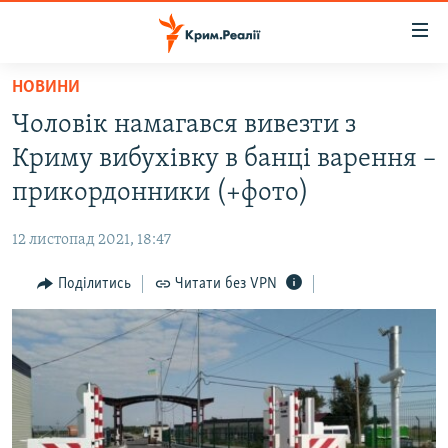
Доступність
посилання
Перейти
НОВИНИ
до
НОВИНИ
Чоловік намагався вивезти з
основного
ВОДА.КРИМ
матеріалу
Криму вибухівку в банці варення –
ВІДЕО ТА ФОТО
Перейти
прикордонники (+фото)
до
ПОЛІТИКА
основної
12 листопад 2021, 18:47
БЛОГИ
навігації
Перейти
Поділитись
Читати без VPN
ПОГЛЯД
до
ІНТЕРВ'Ю
пошуку
ВСЕ ЗА ДЕНЬ
СПЕЦПРОЕКТИ
ЯК ОБІЙТИ БЛОКУВАННЯ
ДЕПОРТАЦІЯ