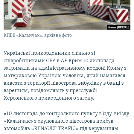
ВІДЕОУРОКИ «ELIFBE»
Русский
СВІДЧЕННЯ ОКУПАЦІЇ
Qırımtatar
УКРАЇНСЬКА ПРОБЛЕМА КРИМУ
КПВВ «Каланчак», архівне фото
ДОЛУЧАЙСЯ!
ІНФОГРАФІКА
Українські прикордонники спільно зі
співробітниками СБУ в АР Крим 10 листопада
Усі сайти RFE/RL
затримали на адміністративному кордоні Криму з
материковою Україною чоловіка, який намагався
вивезти з території півострова вибухівку в банці з
варенням, повідомляють у пресслужбі
Херсонського прикордонного загону.
«10 листопада до контрольного пункту в’їзду-виїзду
«Каланчак» з окупованого півострова прибув
автомобіль «RENAULT TRAFIC» під керуванням