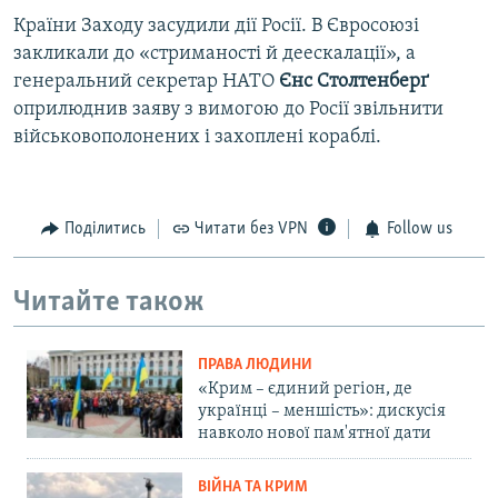
Країни Заходу засудили дії Росії. В Євросоюзі
закликали до «стриманості й деескалації», а
генеральний секретар НАТО
Єнс Столтенберґ
оприлюднив заяву з вимогою до Росії звільнити
військовополонених і захоплені кораблі.
Поділитись
Читати без VPN
Follow us
Читайте також
ПРАВА ЛЮДИНИ
«Крим – єдиний регіон, де
українці – меншість»: дискусія
навколо нової пам'ятної дати
ВІЙНА ТА КРИМ