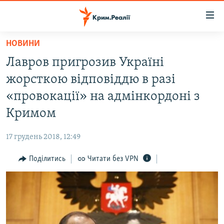
Доступність
посилання
Перейти
НОВИНИ
до
НОВИНИ
Лавров пригрозив Україні
основного
ВОДА.КРИМ
матеріалу
жорсткою відповіддю в разі
ВІДЕО ТА ФОТО
Перейти
«провокації» на адмінкордоні з
до
ПОЛІТИКА
Кримом
основної
БЛОГИ
навігації
17 грудень 2018, 12:49
Перейти
ПОГЛЯД
до
Поділитись
Читати без VPN
ІНТЕРВ'Ю
пошуку
ВСЕ ЗА ДЕНЬ
СПЕЦПРОЕКТИ
ЯК ОБІЙТИ БЛОКУВАННЯ
ДЕПОРТАЦІЯ