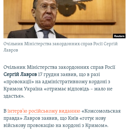
ВІДЕОУРОКИ «ELIFBE»
Русский
СВІДЧЕННЯ ОКУПАЦІЇ
Qırımtatar
УКРАЇНСЬКА ПРОБЛЕМА КРИМУ
ДОЛУЧАЙСЯ!
ІНФОГРАФІКА
Очільник Міністерства закордонних справ Росії Сергій
Лавров
Усі сайти RFE/RL
Очільник Міністерства закордонних справ Росії
Сергій Лавров
17 грудня заявив, що в разі
«провокації» на адміністративному кордоні з
Кримом Україна «отримає відповідь – мало не
здастья».
В
інтерв'ю російському виданню
«Комсомольская
правда» Лавров заявив, що Київ «готує нову
військову провокацію на кордоні з Кримом».