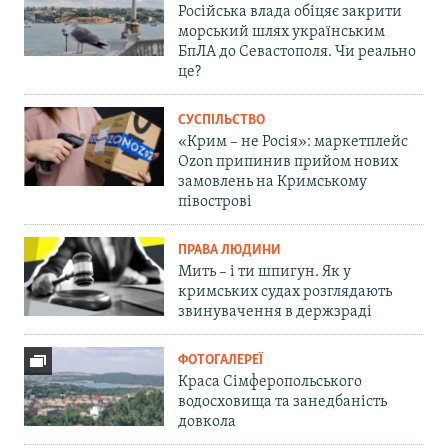
Російська влада обіцяє закрити
морський шлях українським
БпЛА до Севастополя. Чи реально
це?
СУСПІЛЬСТВО
«Крим – не Росія»: маркетплейс
Ozon припинив прийом нових
замовлень на Кримському
півострові
ПРАВА ЛЮДИНИ
Мить – і ти шпигун. Як у
кримських судах розглядають
звинувачення в держзраді
ФОТОГАЛЕРЕЇ
Краса Сімферопольського
водосховища та занедбаність
довкола