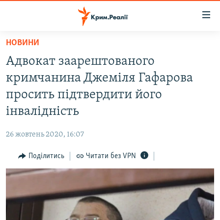
Доступність
посилання
Перейти
НОВИНИ
до
НОВИНИ
Адвокат заарештованого
основного
ВОДА.КРИМ
матеріалу
кримчанина Джеміля Гафарова
ВІДЕО ТА ФОТО
Перейти
просить підтвердити його
до
ПОЛІТИКА
інвалідність
основної
БЛОГИ
навігації
26 жовтень 2020, 16:07
Перейти
ПОГЛЯД
до
Поділитись
Читати без VPN
ІНТЕРВ'Ю
пошуку
ВСЕ ЗА ДЕНЬ
СПЕЦПРОЕКТИ
ЯК ОБІЙТИ БЛОКУВАННЯ
ДЕПОРТАЦІЯ