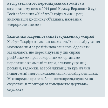
несправедливого переслідування в Росії та в
окупованому нею в 2014 році Криму. Верховний суд
Росії заборонив «Хізб ут-Тахрір» у 2003 році,
включивши до списку об'єднань, названих
«терористичними».
Захисники заарештованих і засуджених у «справі
Хізб ут-Тахрір» кримчан вважають їх переслідування
мотивованим за релігійною ознакою. Адвокати
зазначають, що переслідувані у цій справі
російськими правоохоронними органами –
переважно кримські татари, а також українці,
росіяни, таджики, азербайджанці та кримчани
іншого етнічного походження, які сповідують іслам.
Міжнародне право забороняє запроваджувати на
окупованій території законодавство держави-
окупанта.