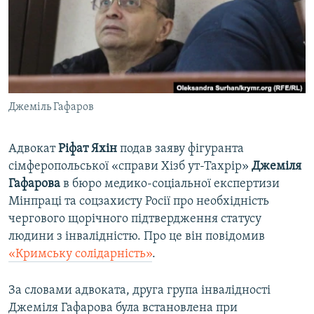
ВІДЕОУРОКИ «ELIFBE»
Русский
СВІДЧЕННЯ ОКУПАЦІЇ
Qırımtatar
УКРАЇНСЬКА ПРОБЛЕМА КРИМУ
ДОЛУЧАЙСЯ!
ІНФОГРАФІКА
Джеміль Гафаров
Адвокат
Ріфат Яхін
подав заяву фігуранта
Усі сайти RFE/RL
сімферопольської «справи Хізб ут-Тахрір»
Джеміля
Гафарова
в бюро медико-соціальної експертизи
Мінпраці та соцзахисту Росії про необхідність
чергового щорічного підтвердження статусу
людини з інвалідністю. Про це він повідомив
«Кримську солідарність»
.
За словами адвоката, друга група інвалідності
Джеміля Гафарова була встановлена при