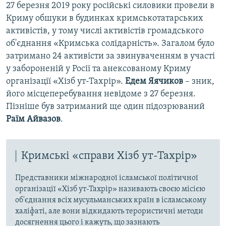
27 березня 2019 року російські силовики провели в
Криму обшуки в будинках кримськотатарських
активістів, у тому числі активістів громадського
об'єднання «Кримська солідарність». Загалом було
затримано 24 активісти за звинуваченням в участі
у забороненій у Росії та анексованому Криму
організації «Хізб ут-Тахрір».
Едем Яячиков
– зник,
його місцеперебування невідоме з 27 березня.
Пізніше був затриманий ще один підозрюваний
Раїм Айвазов
.
Кримські «справи Хізб ут-Тахрір»
Представники міжнародної ісламської політичної
організації «Хізб ут-Тахрір» називають своєю місією
об'єднання всіх мусульманських країн в ісламському
халіфаті, але вони відкидають терористичні методи
досягнення цього і кажуть, що зазнають