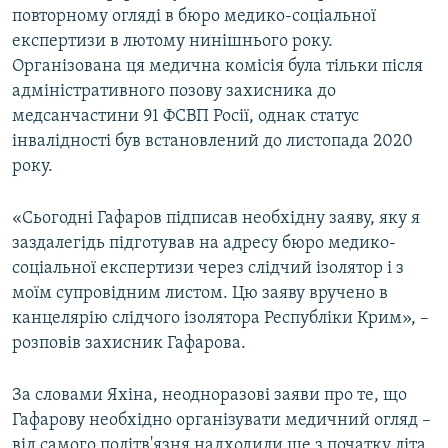
повторному огляді в бюро медико-соціальної
експертизи в лютому нинішнього року.
Організована ця медична комісія була тільки після
адміністративного позову захисника до
медсанчастини 91 ФСВП Росії, однак статус
інвалідності був встановлений до листопада 2020
року.
«Сьогодні Гафаров підписав необхідну заяву, яку я
заздалегідь підготував на адресу бюро медико-
соціальної експертизи через слідчий ізолятор і з
моїм супровідним листом. Цю заяву вручено в
канцелярію слідчого ізолятора Республіки Крим», –
розповів захисник Гафарова.
За словами Яхіна, неодноразові заяви про те, що
Гафарову необхідно організувати медичний огляд –
від самого політв'язня надходили ще з початку літа