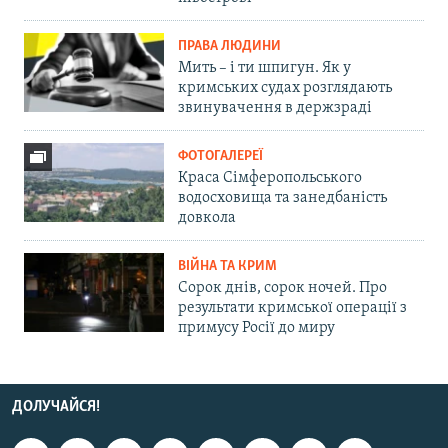
ПРАВА ЛЮДИНИ
Мить – і ти шпигун. Як у
кримських судах розглядають
звинувачення в держзраді
ФОТОГАЛЕРЕЇ
Краса Сімферопольського
водосховища та занедбаність
довкола
ВІЙНА ТА КРИМ
Сорок днів, сорок ночей. Про
результати кримської операції з
примусу Росії до миру
ДОЛУЧАЙСЯ!