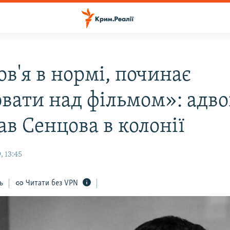
в'я в нормі, починає
вати над фільмом»: адво
ав Сенцова в колонії
, 13:45
ь
Читати без VPN