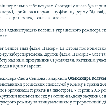
він нормально себе почуває. Сьогодні у нього був гарни
в нормі, прийшов в нормальну фізичну форму. Відповід
ось скарг немає», – сказав адвокат.
що з адміністрацією колонії в українського режисера ск
має.
лег Сенцов зняв фільм «Гамер». Це історія про кримськ
р'єру кіберспортсмена. Другий фільм «Носоріг» Олег так
оботу над ним призупинив Євромайдан, активним учас
 події в Криму і арешт.
ежисера Олега Сенцова і анархіста
Олександра Кольче
едставники російських спецслужб у Криму в травні 201
 в організації терактів на півострові. У серпні 2015 р
кружний військовий суд у Ростові-на-Дону засудив Сен
 суворого режиму за звинуваченням у терористичній ді