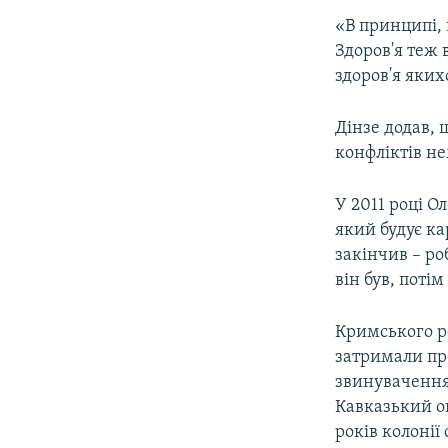
«В принципі, 
Здоров'я теж 
здоров'я яких
Дінзе додав, 
конфліктів не
У 2011 році О
який будує ка
закінчив – р
він був, потім
Кримського р
затримали пр
звинуваченням
Кавказький о
років колонії