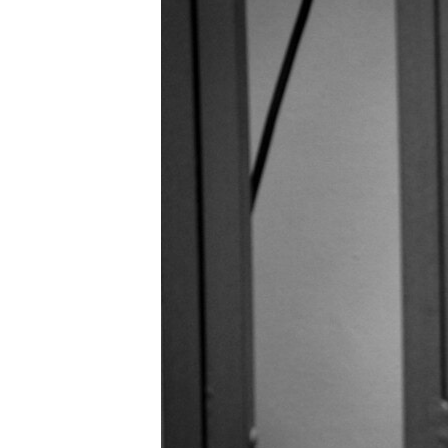
ВІДЕОУРОКИ «ELIFBE»
СВІДЧЕННЯ ОКУПАЦІЇ
УКРАЇНСЬКА ПРОБЛЕМА КРИМУ
ІНФОГРАФІКА