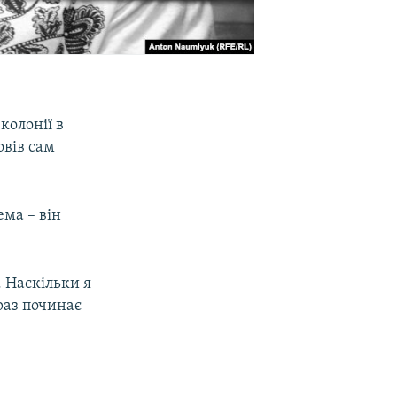
 колонії в
овів сам
ема – він
 Наскільки я
раз починає