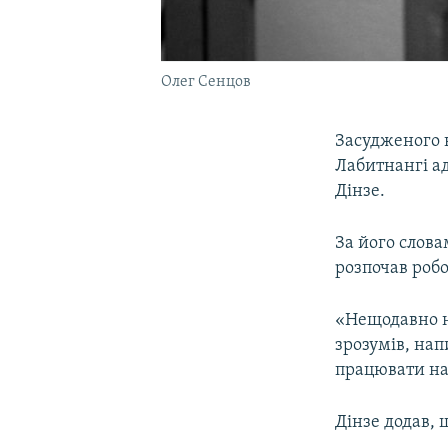
Олег Сенцов
Засудженого 
Лабитнангі а
Дінзе.
За його слова
розпочав роб
«Нещодавно на
зрозумів, нап
працювати над
Дінзе додав, 