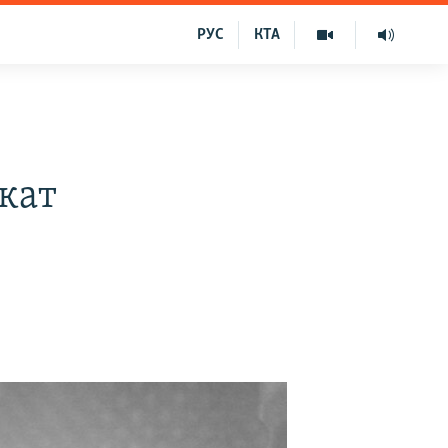
РУС
КТА
кат