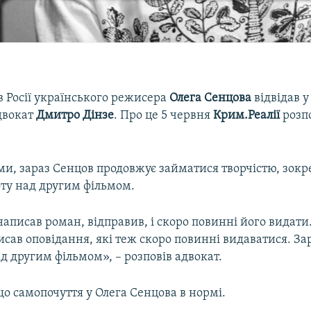
в Росії українського режисера
Олега Сенцова
відвідав у
двокат
Дмитро Дінзе
. Про це 5 червня
Крим.Реалії
розп
ми, зараз Сенцов продовжує займатися творчістю, зокр
оту над другим фільмом.
писав роман, відправив, і скоро повинні його видати.
исав оповідання, які теж скоро повинні видаватися. За
 другим фільмом», – розповів адвокат.
що самопочуття у Олега Сенцова в нормі.