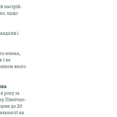
й настрій.
но, щодо
андалів і
ого юнака,
 і не
ником якого
нка
4 року за
оку Північно-
цова до 20
яльності на