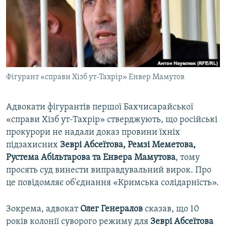
ВІДЕОУРОКИ «ELIFBE»
Русский
СВІДЧЕННЯ ОКУПАЦІЇ
Qırımtatar
УКРАЇНСЬКА ПРОБЛЕМА КРИМУ
ДОЛУЧАЙСЯ!
ІНФОГРАФІКА
Фігурант «справи Хізб ут-Тахрір» Енвер Мамутов
Адвокати фігурантів першої Бахчисарайської
Усі сайти RFE/RL
«справи Хізб ут-Тахрір» стверджують, що російські
прокурори не надали доказ провини їхніх
підзахисних
Зеврі Абсеїтова, Ремзі Меметова,
Рустема Абільтарова та Енвера Мамутова
, тому
просять суд винести виправдувальний вирок. Про
це повідомляє об'єднання «Кримська солідарність».
Зокрема, адвокат
Олег Генералов
сказав, що 10
років колонії суворого режиму для
Зеврі Абсеїтова