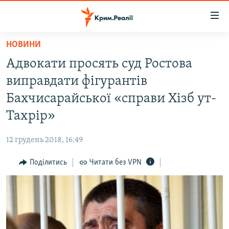
Доступність
посилання
Перейти
НОВИНИ
до
НОВИНИ
Адвокати просять суд Ростова
основного
ВОДА.КРИМ
матеріалу
виправдати фігурантів
ВІДЕО ТА ФОТО
Перейти
Бахчисарайської «справи Хізб ут-
до
ПОЛІТИКА
Тахрір»
основної
БЛОГИ
навігації
12 грудень 2018, 16:49
Перейти
ПОГЛЯД
до
Поділитись
Читати без VPN
ІНТЕРВ'Ю
пошуку
ВСЕ ЗА ДЕНЬ
СПЕЦПРОЕКТИ
ЯК ОБІЙТИ БЛОКУВАННЯ
ДЕПОРТАЦІЯ