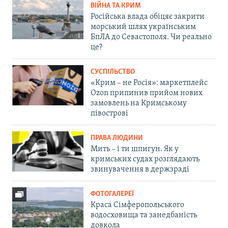
ВІЙНА ТА КРИМ
Російська влада обіцяє закрити
морський шлях українським
БпЛА до Севастополя. Чи реально
це?
СУСПІЛЬСТВО
«Крим – не Росія»: маркетплейс
Ozon припинив прийом нових
замовлень на Кримському
півострові
ПРАВА ЛЮДИНИ
Мить – і ти шпигун. Як у
кримських судах розглядають
звинувачення в держзраді
ФОТОГАЛЕРЕЇ
Краса Сімферопольського
водосховища та занедбаність
довкола