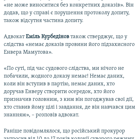
«не може виноситися без конкретних доказів». Він
додав, що у справі є порушення протоколу допиту,
також відсутня частина допиту.
Адвокат
Еміль Курбедінов
також стверджує, що у
слідства «немає доказів провини його підзахисного
Енвера Мамутова».
«По суті, під час судового слідства, ми нічого не
побачили, жодного доказу немає! Немає даних,
коли він вступив в партію, немає даних, хто
доручав Енверу створити осередок, хто його
призначив головним, з ким він погоджував свої дії,
хто ставив йому цілі і завдання, де він навчався цим
знанням», – розповів адвокат.
Раніше повідомлялося, що російський прокурор
запросив від 10 до 17 років колонії суворого режиму