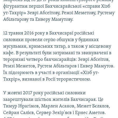
фігурантам першої Бахчисарайської «справи Хізб
ут-Тахрір» Зеврі Абсеїтову, Ремзі Меметову, Рустему
Абільтарову та Енверу Мамутову.
12 травня 2016 року в Бахчисараї російські
силовики провели серію обшуків у будинках
мусульман, кримських татар, а також у місцевому
кафе. В результаті були затримані та звинувачені в
тероризмі четверо бахчисарайців: Зеврі Абсеїтов,
Ремзі Меметов, Рустем Абільтаров і Енвер Мамутов.
Їх підозрюють в участі в організації «Хізб ут-
Тахрір», визнаної в Росії терористичною.
У жовтні 2017 року російські силовики
заарештували шістьох жителів Бахчисарая. Це
Тимур Ібрагімов, Марлен Асанов, Мемет Бєлялов,
Сейран Салієв, Сервер Зекір'яєв і Ернес Аметов.