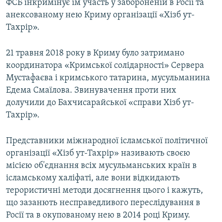
ФСБ інкримінує їм участь у забороненій в Росії та
анексованому нею Криму організації «Хізб ут-
Тахрір».
21 травня 2018 року в Криму було затримано
координатора «Кримської солідарності» Сервера
Мустафаєва і кримського татарина, мусульманина
Едема Смаїлова. Звинувачення проти них
долучили до Бахчисарайської «справи Хізб ут-
Тахрір».
Представники міжнародної ісламської політичної
організації «Хізб ут-Тахрір» називають своєю
місією об'єднання всіх мусульманських країн в
ісламському халіфаті, але вони відкидають
терористичні методи досягнення цього і кажуть,
що зазанють несправедливого переслідування в
Росії та в окупованому нею в 2014 році Криму.