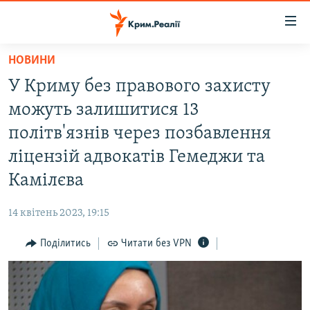
Доступність
посилання
Перейти
НОВИНИ
до
НОВИНИ
У Криму без правового захисту
основного
ВОДА.КРИМ
матеріалу
можуть залишитися 13
ВІДЕО ТА ФОТО
Перейти
політв'язнів через позбавлення
до
ПОЛІТИКА
ліцензій адвокатів Гемеджи та
основної
БЛОГИ
навігації
Камілєва
Перейти
ПОГЛЯД
до
14 квітень 2023, 19:15
ІНТЕРВ'Ю
пошуку
Поділитись
Читати без VPN
ВСЕ ЗА ДЕНЬ
СПЕЦПРОЕКТИ
ЯК ОБІЙТИ БЛОКУВАННЯ
ДЕПОРТАЦІЯ