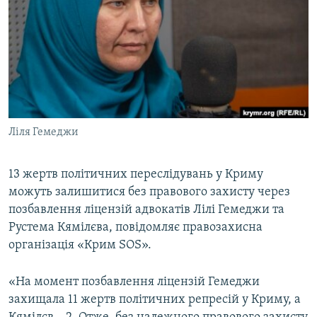
ВІДЕОУРОКИ «ELIFBE»
Русский
СВІДЧЕННЯ ОКУПАЦІЇ
Qırımtatar
УКРАЇНСЬКА ПРОБЛЕМА КРИМУ
ДОЛУЧАЙСЯ!
ІНФОГРАФІКА
Ліля Гемеджи
Усі сайти RFE/RL
13 жертв політичних переслідувань у Криму
можуть залишитися без правового захисту через
позбавлення ліцензій адвокатів Лілі Гемеджи та
Рустема Кямілєва, повідомляє правозахисна
організація «Крим SOS».
«На момент позбавлення ліцензій Гемеджи
захищала 11 жертв політичних репресій у Криму, а