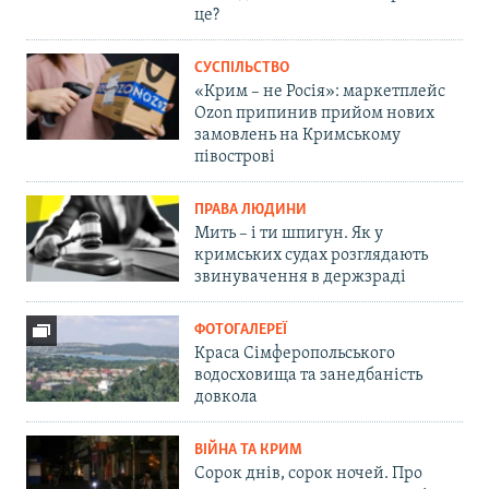
це?
СУСПІЛЬСТВО
«Крим – не Росія»: маркетплейс
Ozon припинив прийом нових
замовлень на Кримському
півострові
ПРАВА ЛЮДИНИ
Мить – і ти шпигун. Як у
кримських судах розглядають
звинувачення в держзраді
ФОТОГАЛЕРЕЇ
Краса Сімферопольського
водосховища та занедбаність
довкола
ВІЙНА ТА КРИМ
Сорок днів, сорок ночей. Про