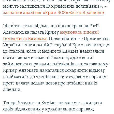
Кямілєв – 2. Отже, без належного правового захисту
можуть залишитися 13 кримських політв'язнів», –
зазначив аналітик «Крим SOS» Євген Ярошенко
.
14 квітня стало відомо, що підконтрольна Росії
Адвокатська палата Криму
анулювала ліцензії
Гемеджи та Кямілєва
. Представництво Президента
України в Автономній Республіці Крим заявило, що
це сталося, коли Гемеджи та Кямілєв намагалися
стати членами саме цієї палати, адже вони
займаються справами політв'язнів в анексованому
Криму. Адвокати намагалися оскаржити відмову
приймати їх до членів палати у судовому порядку,
проте палата подала позов про позбавлення їх
ліцензій.
Тепер Гемеджи та Кямілєв не можуть захищати
своїх підзахисних у кримінальних справах,