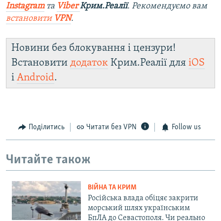
Instagram
та
Viber
Крим.Реалії
. Ре
комендуємо вам
встановити
VPN
.
Новини без блокування і цензури!
Встановити
додаток
Крим.Реалії для
iOS
і
Android
.
Поділитись
Читати без VPN
Follow us
Читайте також
ВІЙНА ТА КРИМ
Російська влада обіцяє закрити
морський шлях українським
БпЛА до Севастополя. Чи реально