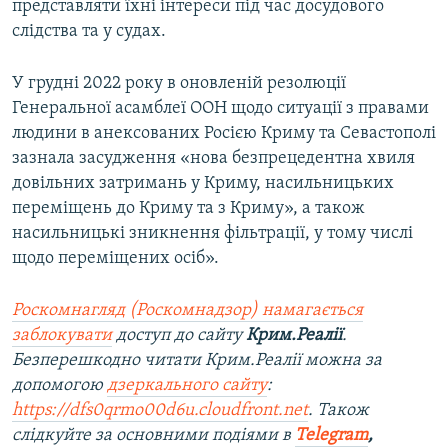
представляти їхні інтереси під час досудового
слідства та у судах.
У грудні 2022 року в оновленій резолюції
Генеральної асамблеї ООН щодо ситуації з правами
людини в анексованих Росією Криму та Севастополі
зазнала засудження «нова безпрецедентна хвиля
довільних затримань у Криму, насильницьких
переміщень до Криму та з Криму», а також
насильницькі зникнення фільтрації, у тому числі
щодо переміщених осіб».
Роскомнагляд (Роскомнадзор) намагається
заблокувати
доступ до сайту
Крим.Реалії
.
Безперешкодно читати Крим.Реалії можна за
допомогою
дзеркального сайту
:
https://dfs0qrmo00d6u.cloudfront.net
. Також
слідкуйте за основними подіями в
Telegram
,