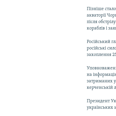
Пізніше стало
акваторії Чо
після обстріл
кораблів і за
Російський г
російські сил
захоплення 25
Уповноважени
на інформаці
затриманих у
керченській л
Президент У
українських м