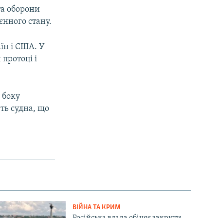
та оборони
єнного стану.
аїн і США. У
протоці і
 боку
ть судна, що
ВІЙНА ТА КРИМ
Російська влада обіцяє закрити