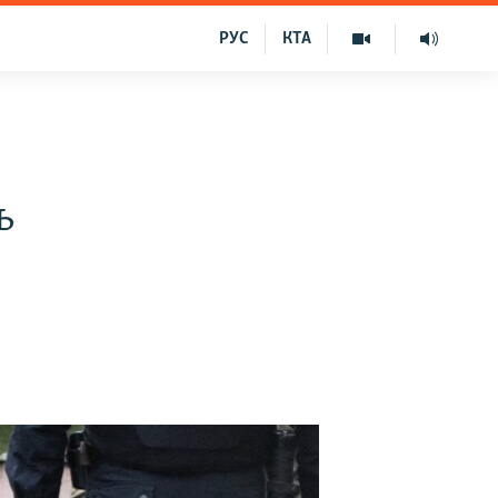
РУС
КТА
ь