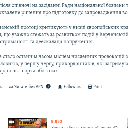
після опівночі на засіданні Ради національної безпеки 
ухвалене рішення про підготовку до запровадження во
ерченській протоці критикують у низці європейських кр
 що уважно стежать за розвитком подій у Керченській 
стриманості та деескалації напруження.
е стало останнім часом місцем численних провокацій з
ловиків, у першу чергу, прикордонників, які затримую
раїнські порти або з них.
ь
Читати без VPN
Follow us
Print
ВІДЕО
Блокада без сухопутної операції: