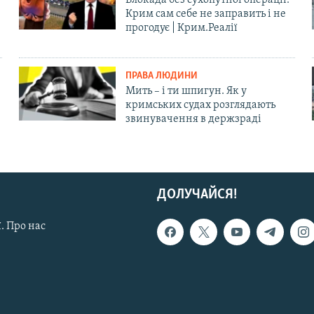
Крим сам себе не заправить і не
прогодує | Крим.Реалії
ПРАВА ЛЮДИНИ
Мить – і ти шпигун. Як у
кримських судах розглядають
звинувачення в держзраді
ДОЛУЧАЙСЯ!
. Про нас