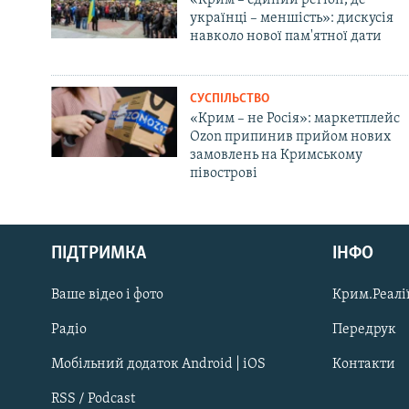
українці – меншість»: дискусія
навколо нової пам'ятної дати
СУСПІЛЬСТВО
«Крим – не Росія»: маркетплейс
Ozon припинив прийом нових
замовлень на Кримському
півострові
Русский
ПІДТРИМКА
ІНФО
Qırımtatar
Ваше відео і фото
Крим.Реалії
ДОЛУЧАЙСЯ!
Радіо
Передрук
Мобільний додаток Android | iOS
Контакти
RSS / Podcast