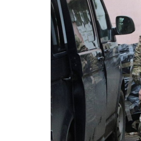
ВІДЕОУРОКИ «ELIFBE»
СВІДЧЕННЯ ОКУПАЦІЇ
УКРАЇНСЬКА ПРОБЛЕМА КРИМУ
ІНФОГРАФІКА