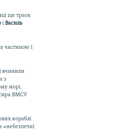
яці ще трьох
р
і
Василь
а частиною 1
ї вчинили
и з
ому морі.
ксира ВМСУ
ових кораблі
и «небезпечні