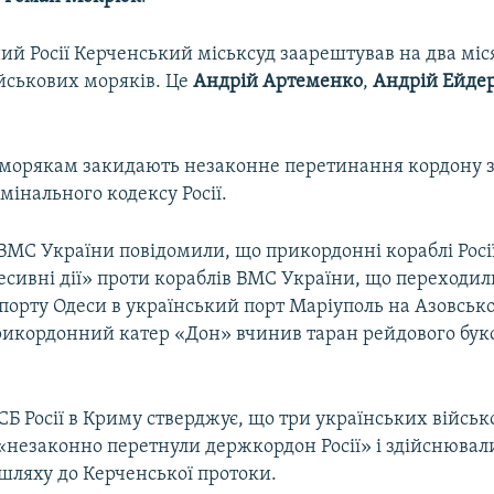
й Росії Керченський міськсуд заарештував на два міс
йськових моряків. Це
Андрій Артеменко
,
Андрій Ейде
морякам закидають незаконне перетинання кордону з
имінального кодексу Росії.
 ВМС України повідомили, що прикордонні кораблі Росі
есивні дії» проти кораблів ВМС України, що переходил
порту Одеси в український порт Маріуполь на Азовськ
рикордонний катер «Дон» вчинив таран рейдового бу
Б Росії в Криму стверджує, що три українських військ
 «незаконно перетнули держкордон Росії» і здійснювал
шляху до Керченської протоки.