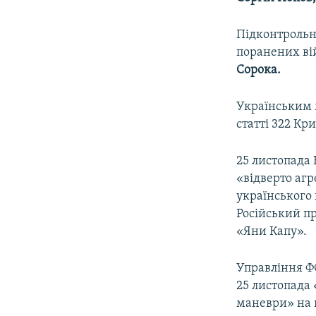
Підконтрольни
поранених ві
Сорока.
Українським 
статті 322 Кр
25 листопада
«відверто агр
українського 
Російський п
«Яни Капу».
Управління ФС
25 листопада
маневри» на 