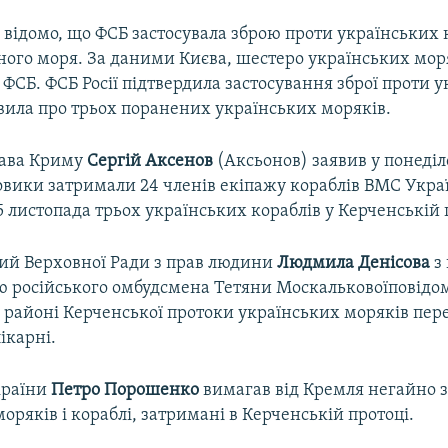
 відомо, що ФСБ застосувала зброю проти українських 
рного моря. За даними Києва, шестеро українських мор
у ФСБ. ФСБ Росії підтвердила застосування зброї проти 
явила про трьох поранених українських моряків.
лава Криму
Сергій Аксенов
(Аксьонов) заявив у понеділ
овики затримали 24 членів екіпажу кораблів ВМС Укра
 листопада трьох українських кораблів у Керченській 
й Верховної Ради з прав людини
Людмила Денісова
з
ю російського омбудсмена Тетяни Москальковоїповідом
 районі Керченської протоки українських моряків пер
ікарні.
країни
Петро Порошенко
вимагав від Кремля негайно 
оряків і кораблі, затримані в Керченській протоці.