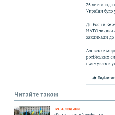
26 листопада 
України було 
Дії Росії в К
НАТО заявили,
закликали до 
Азовське мор
російських си
прямують в ук
Поділитис
Читайте також
ПРАВА ЛЮДИНИ
«Крим – єдиний регіон, де