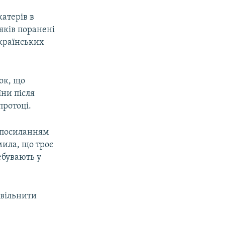
катерів в
яків поранені
українських
ок, що
їни після
протоці.
 посиланням
ила, що троє
ебувають у
звільнити