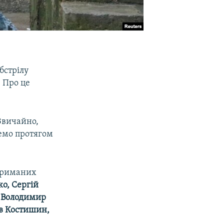
бстрілу
. Про це
Звичайно,
емо протягом
атриманих
о, Сергій
, Володимир
ав Костишин,