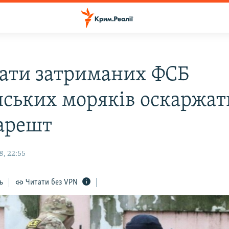
ати затриманих ФСБ
нських моряків оскаржат
 арешт
8, 22:55
ь
Читати без VPN