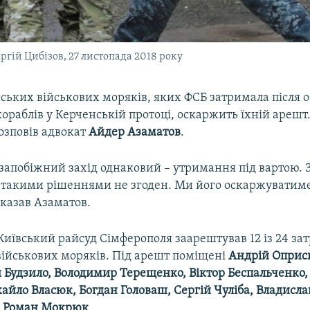
ій Цибізов, 27 листопада 2018 року
ських військових моряків, яких ФСБ затримала після о
ораблів у Керченській протоці, оскаржить їхній арешт
озповів адвокат
Айдер Азаматов
.
 запобіжний захід однаковий – утримання під вартою. 
із такими рішеннями не згоден. Ми його оскаржуватим
 сказав Азаматов.
Київський райсуд Сімферополя заарештував 12 із 24 з
військових моряків. Під арешт поміщені
Андрій Оприск
й Будзило, Володимир Терещенко, Віктор Беспальченко
айло Власюк, Богдан Головаш, Сергій Чуліба, Владисл
, Роман Мокрюк
.