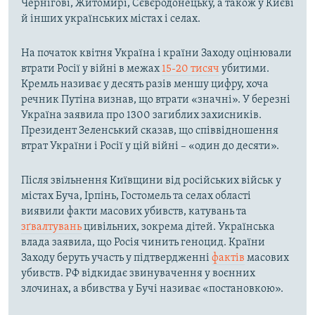
Чернігові, Житомирі, Сєвєродонецьку, а також у Києві
й інших українських містах і селах.
На початок квітня Україна і країни Заходу оцінювали
втрати Росії у війні в межах
15-20 тисяч
убитими.
Кремль називає у десять разів меншу цифру, хоча
речник Путіна визнав, що втрати «значні». У березні
Україна заявила про 1300 загиблих захисників.
Президент Зеленський сказав, що співвідношення
втрат України і Росії у цій війні – «один до десяти».
Після звільнення Київщини від російських військ у
містах Буча, Ірпінь, Гостомель та селах області
виявили факти масових убивств, катувань та
зґвалтувань
цивільних, зокрема дітей. Українська
влада заявила, що Росія чинить геноцид. Країни
Заходу беруть участь у підтвердженні
фактів
масових
убивств. РФ відкидає звинувачення у воєнних
злочинах, а вбивства у Бучі називає «постановкою».