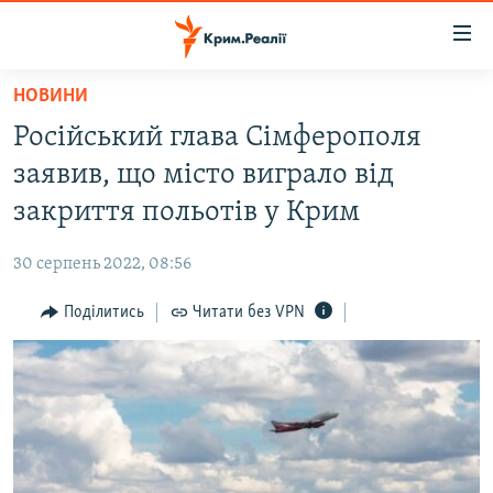
Доступність
посилання
Перейти
НОВИНИ
до
НОВИНИ
Російський глава Сімферополя
основного
ВОДА.КРИМ
матеріалу
заявив, що місто виграло від
ВІДЕО ТА ФОТО
Перейти
закриття польотів у Крим
до
ПОЛІТИКА
основної
30 серпень 2022, 08:56
БЛОГИ
навігації
Перейти
Поділитись
Читати без VPN
ПОГЛЯД
до
ІНТЕРВ'Ю
пошуку
ВСЕ ЗА ДЕНЬ
СПЕЦПРОЕКТИ
ЯК ОБІЙТИ БЛОКУВАННЯ
ДЕПОРТАЦІЯ