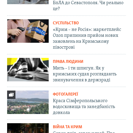
БпЛА до Севастополя. Чи реально
це?
СУСПІЛЬСТВО
«Крим – не Росія»: маркетплейс
Ozon припинив прийом нових
замовлень на Кримському
півострові
ПРАВА ЛЮДИНИ
Мить – і ти шпигун. Як у
кримських судах розглядають
звинувачення в держзраді
ФОТОГАЛЕРЕЇ
Краса Сімферопольського
водосховища та занедбаність
довкола
ВІЙНА ТА КРИМ