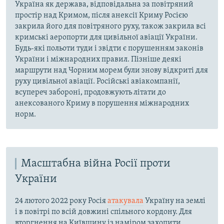
Україна як держава, відповідальна за повітряний
простір над Кримом, після анексії Криму Росією
закрила його для повітряного руху, також закрила всі
кримські аеропорти для цивільної авіації України.
Будь-які польоти туди і звідти є порушенням законів
України і міжнародних правил. Пізніше деякі
маршрути над Чорним морем були знову відкриті для
руху цивільної авіації. Російські авіакомпанії,
всупереч забороні, продовжують літати до
анексованого Криму в порушення міжнародних
норм.
Масштабна війна Росії проти
України
24 лютого 2022 року Росія
атакувала
Україну на землі
і в повітрі по всій довжині спільного кордону. Для
вторгнення на Київщину із наміром захопити