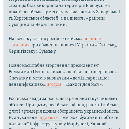
столицю була використана територія Білорусі. На
півдні російська армія окупувала частину Запорізької
та Херсонської областей, а на півночі – райони
Сумщини та Чернігівщини.
На початку квітня російські війська
повністю
залишили
три області на півночі України – Київську,
Чернігівську і Сумську.
Повномасштабне вторгнення президент РФ
Володимир Путін називає «спеціальною операцією».
Спочатку її метою визначали «демілітаризацію і
денацифікацією»,
згодом
– «захист Донбасу».
Російська влада заявляє, що армія не атакує цивільні
об’єкти. При цьому російська авіація, ракетні війська,
флот і артилерія щодня обстрілюють українські міста.
Руйнуванням
піддаються
житлові будинки та об’єкти
цивільної інфраструктури у Маріуполі, Харкові,