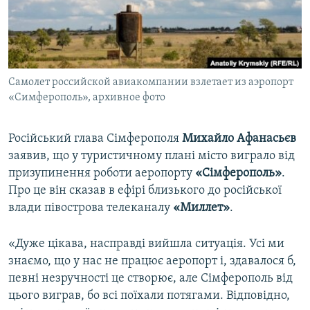
ВІДЕОУРОКИ «ELIFBE»
Русский
СВІДЧЕННЯ ОКУПАЦІЇ
Qırımtatar
УКРАЇНСЬКА ПРОБЛЕМА КРИМУ
Самолет российской авиакомпании взлетает из аэропорт
ДОЛУЧАЙСЯ!
ІНФОГРАФІКА
«Симферополь», архивное фото
Російський глава Сімферополя
Михайло Афанасьєв
Усі сайти RFE/RL
заявив, що у туристичному плані місто виграло від
призупинення роботи аеропорту
«Сімферополь»
.
Про це він сказав в ефірі близького до російської
влади півострова телеканалу
«Миллет»
.
«Дуже цікава, насправді вийшла ситуація. Усі ми
знаємо, що у нас не працює аеропорт і, здавалося б,
певні незручності це створює, але Сімферополь від
цього виграв, бо всі поїхали потягами. Відповідно,