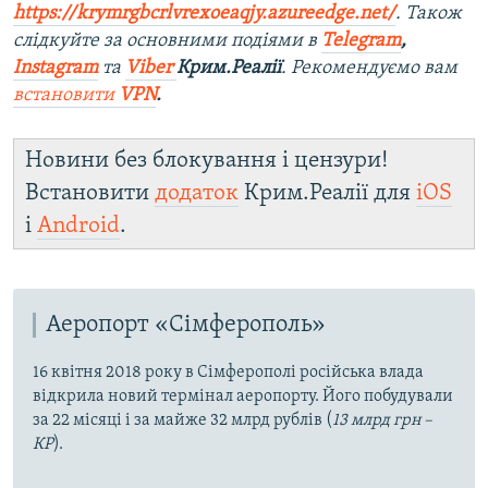
https://krymrgbcrlvrexoeaqjy.azureedge.net/
. Також
слідкуйте за основними подіями в
Telegram
,
Instagram
та
Viber
Крим.Реалії
. Рекомендуємо вам
встановити
VPN
.
Новини без блокування і цензури!
Встановити
додаток
Крим.Реалії для
iOS
і
Android
.
Аеропорт «Сімферополь»
16 квітня 2018 року в Сімферополі російська влада
відкрила новий термінал аеропорту. Його побудували
за 22 місяці і за майже 32 млрд рублів (
13 млрд грн –
КР
).