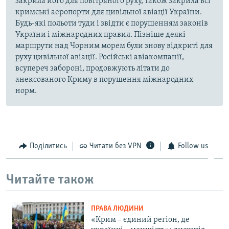
закрила його для повітряного руху, також закрила всі
кримські аеропорти для цивільної авіації України.
Будь-які польоти туди і звідти є порушенням законів
України і міжнародних правил. Пізніше деякі
маршрути над Чорним морем були знову відкриті для
руху цивільної авіації. Російські авіакомпанії,
всупереч забороні, продовжують літати до
анексованого Криму в порушення міжнародних
норм.
Поділитись
Читати без VPN
Follow us
Читайте також
ПРАВА ЛЮДИНИ
«Крим – єдиний регіон, де