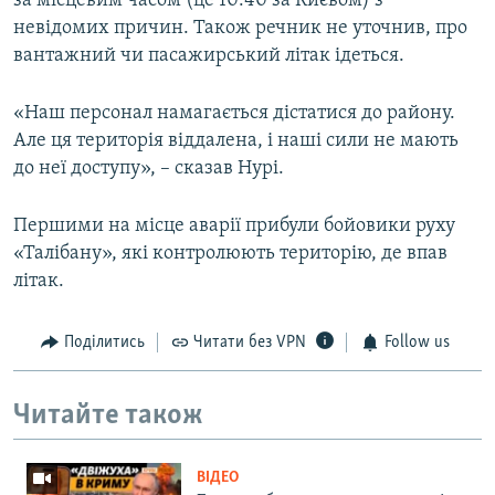
за місцевим часом (це 10:40 за Києвом) з
невідомих причин. Також речник не уточнив, про
вантажний чи пасажирський літак ідеться.
«Наш персонал намагається дістатися до району.
Але ця територія віддалена, і наші сили не мають
до неї доступу», – сказав Нурі.
Першими на місце аварії прибули бойовики руху
«Талібану», які контролюють територію, де впав
літак.
Поділитись
Читати без VPN
Follow us
Читайте також
ВІДЕО