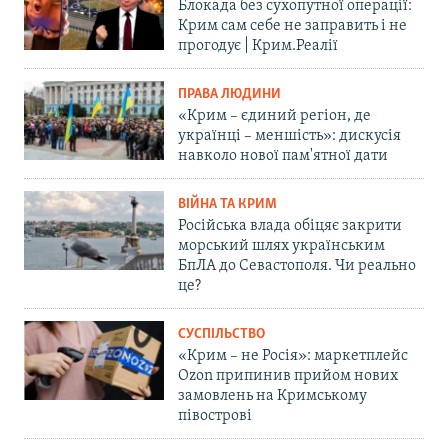
Блокада без сухопутної операції:
Крим сам себе не заправить і не
прогодує | Крим.Реалії
ПРАВА ЛЮДИНИ
«Крим – єдиний регіон, де
українці – меншість»: дискусія
навколо нової пам'ятної дати
ВІЙНА ТА КРИМ
Російська влада обіцяє закрити
морський шлях українським
БпЛА до Севастополя. Чи реально
це?
СУСПІЛЬСТВО
«Крим – не Росія»: маркетплейс
Ozon припинив прийом нових
замовлень на Кримському
півострові