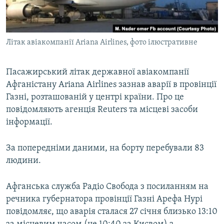
ВІДЕОУРОКИ «ELIFBE»
Русский
СВІДЧЕННЯ ОКУПАЦІЇ
Qırımtatar
Літак авіакомпанії Ariana Airlines, фото ілюстративне
УКРАЇНСЬКА ПРОБЛЕМА КРИМУ
ДОЛУЧАЙСЯ!
ІНФОГРАФІКА
Пасажирський літак державної авіакомпанії
Афганістану Ariana Airlines зазнав аварії в провінції
Газні, розташованій у центрі країни. Про це
Усі сайти RFE/RL
повідомляють агенція Reuters та місцеві засоби
інформації.
За попередніми даними, на борту перебували 83
людини.
Афганська служба Радіо Свобода з посиланням на
речника губернатора провінції Газні Арефа Нурі
повідомляє, що аварія сталася 27 січня близько 13:10