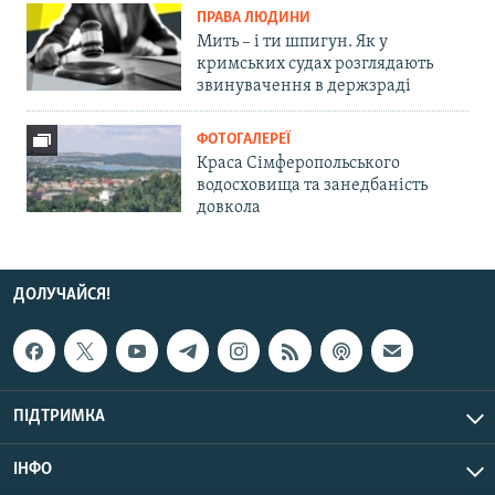
ПРАВА ЛЮДИНИ
Мить – і ти шпигун. Як у
кримських судах розглядають
звинувачення в держзраді
ФОТОГАЛЕРЕЇ
Краса Сімферопольського
водосховища та занедбаність
довкола
ДОЛУЧАЙСЯ!
ПІДТРИМКА
ІНФО